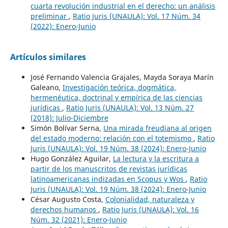
cuarta revolución industrial en el derecho: un análisis
preliminar
,
Ratio Juris (UNAULA): Vol. 17 Núm. 34
(2022): Enero-Junio
Artículos similares
José Fernando Valencia Grajales, Mayda Soraya Marín
Galeano,
Investigación teórica, dogmática,
hermenéutica, doctrinal y empírica de las ciencias
jurídicas
,
Ratio Juris (UNAULA): Vol. 13 Núm. 27
(2018): Julio-Diciembre
Simón Bolívar Serna,
Una mirada freudiana al origen
del estado moderno: relación con el totemismo
,
Ratio
Juris (UNAULA): Vol. 19 Núm. 38 (2024): Enero-Junio
Hugo González Aguilar,
La lectura y la escritura a
partir de los manuscritos de revistas jurídicas
latinoamericanas indizadas en Scopus y Wos
,
Ratio
Juris (UNAULA): Vol. 19 Núm. 38 (2024): Enero-Junio
César Augusto Costa,
Colonialidad, naturaleza y
derechos humanos
,
Ratio Juris (UNAULA): Vol. 16
Núm. 32 (2021): Enero-Junio