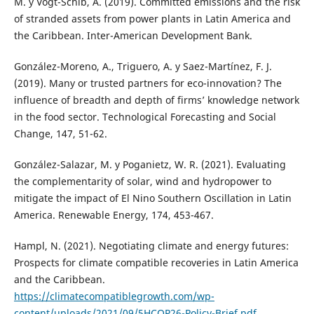
M. y Vogt-Schib, A. (2019). Committed emissions and the risk
of stranded assets from power plants in Latin America and
the Caribbean. Inter-American Development Bank.
González-Moreno, A., Triguero, A. y Saez-Martínez, F. J.
(2019). Many or trusted partners for eco-innovation? The
influence of breadth and depth of firms’ knowledge network
in the food sector. Technological Forecasting and Social
Change, 147, 51-62.
González-Salazar, M. y Poganietz, W. R. (2021). Evaluating
the complementarity of solar, wind and hydropower to
mitigate the impact of El Nino Southern Oscillation in Latin
America. Renewable Energy, 174, 453-467.
Hampl, N. (2021). Negotiating climate and energy futures:
Prospects for climate compatible recoveries in Latin America
and the Caribbean.
https://climatecompatiblegrowth.com/wp-
content/uploads/2021/09/5HCOP26-Policy-Brief.pdf
.