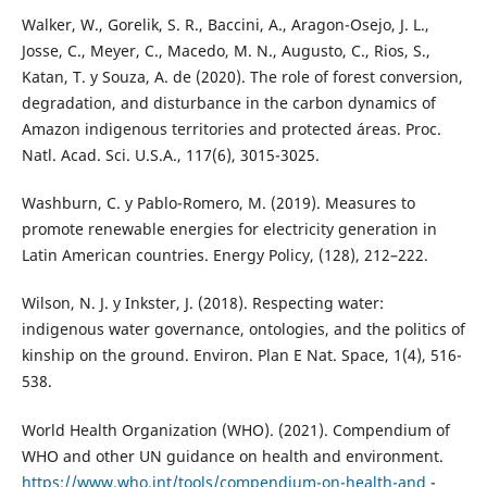
Walker, W., Gorelik, S. R., Baccini, A., Aragon-Osejo, J. L.,
Josse, C., Meyer, C., Macedo, M. N., Augusto, C., Rios, S.,
Katan, T. y Souza, A. de (2020). The role of forest conversion,
degradation, and disturbance in the carbon dynamics of
Amazon indigenous territories and protected áreas. Proc.
Natl. Acad. Sci. U.S.A., 117(6), 3015-3025.
Washburn, C. y Pablo-Romero, M. (2019). Measures to
promote renewable energies for electricity generation in
Latin American countries. Energy Policy, (128), 212–222.
Wilson, N. J. y Inkster, J. (2018). Respecting water:
indigenous water governance, ontologies, and the politics of
kinship on the ground. Environ. Plan E Nat. Space, 1(4), 516-
538.
World Health Organization (WHO). (2021). Compendium of
WHO and other UN guidance on health and environment.
https://www.who.int/tools/compendium-on-health-and
-