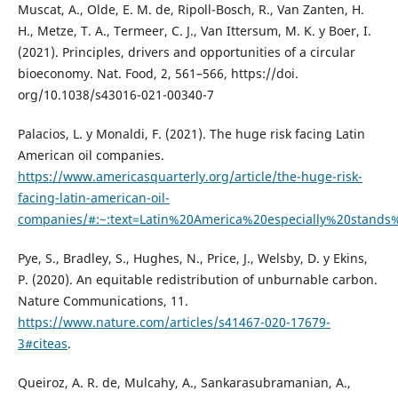
Muscat, A., Olde, E. M. de, Ripoll-Bosch, R., Van Zanten, H.
H., Metze, T. A., Termeer, C. J., Van Ittersum, M. K. y Boer, I.
(2021). Principles, drivers and opportunities of a circular
bioeconomy. Nat. Food, 2, 561–566, https://doi.
org/10.1038/s43016-021-00340-7
Palacios, L. y Monaldi, F. (2021). The huge risk facing Latin
American oil companies.
https://www.americasquarterly.org/article/the-huge-risk-
facing-latin-american-oil-
companies/#:~:text=Latin%20America%20especially%20stand
Pye, S., Bradley, S., Hughes, N., Price, J., Welsby, D. y Ekins,
P. (2020). An equitable redistribution of unburnable carbon.
Nature Communications, 11.
https://www.nature.com/articles/s41467-020-17679-
3#citeas
.
Queiroz, A. R. de, Mulcahy, A., Sankarasubramanian, A.,