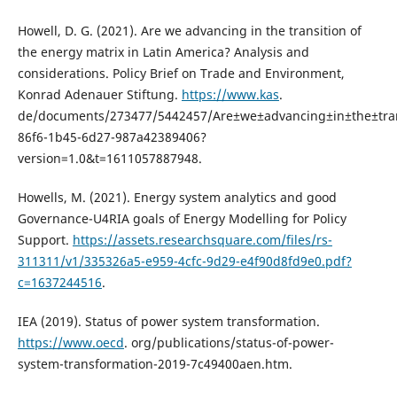
Howell, D. G. (2021). Are we advancing in the transition of
the energy matrix in Latin America? Analysis and
considerations. Policy Brief on Trade and Environment,
Konrad Adenauer Stiftung.
https://www.kas
.
de/documents/273477/5442457/Are±we±advancing±in±the±trans
86f6-1b45-6d27-987a42389406?
version=1.0&t=1611057887948.
Howells, M. (2021). Energy system analytics and good
Governance-U4RIA goals of Energy Modelling for Policy
Support.
https://assets.researchsquare.com/files/rs-
311311/v1/335326a5-e959-4cfc-9d29-e4f90d8fd9e0.pdf?
c=1637244516
.
IEA (2019). Status of power system transformation.
https://www.oecd
. org/publications/status-of-power-
system-transformation-2019-7c49400aen.htm.