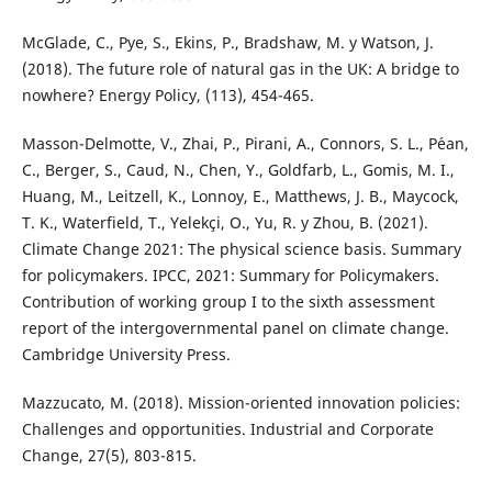
McGlade, C., Pye, S., Ekins, P., Bradshaw, M. y Watson, J.
(2018). The future role of natural gas in the UK: A bridge to
nowhere? Energy Policy, (113), 454-465.
Masson-Delmotte, V., Zhai, P., Pirani, A., Connors, S. L., P´ean,
C., Berger, S., Caud, N., Chen, Y., Goldfarb, L., Gomis, M. I.,
Huang, M., Leitzell, K., Lonnoy, E., Matthews, J. B., Maycock,
T. K., Waterfield, T., Yelekçi, O., Yu, R. y Zhou, B. (2021).
Climate Change 2021: The physical science basis. Summary
for policymakers. IPCC, 2021: Summary for Policymakers.
Contribution of working group I to the sixth assessment
report of the intergovernmental panel on climate change.
Cambridge University Press.
Mazzucato, M. (2018). Mission-oriented innovation policies:
Challenges and opportunities. Industrial and Corporate
Change, 27(5), 803-815.