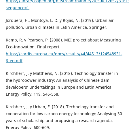
https://library.oapen.org/bitstream/handle/20.500.12657/3161
sequence=1
.
Jorquera, H., Montoya, L. D. y Rojas, N. (2019). Urban air
pollution, urban climates in Latin America. Springer.
Kemp, R. y Pearson, P. (2008). MEI project about Measuring
Eco-Innovation. Final report.
https://cordis.europa.eu/docs/results/44/44513/124548931-
6_en.pdf
.
Kirchherr, J. y Matthews, N. (2018). Technology transfer in
the hydropower industry: An analysis of Chinese dam
developers’ undertakings in Europe and Latin America.
Energy Policy, 119, 546-558.
Kirchherr, J. y Urban, F. (2018). Technology transfer and
cooperation for low carbon energy technology: Analysing 30
years of scholarship and proposing a research agenda.
Energy Policy, 600-609.