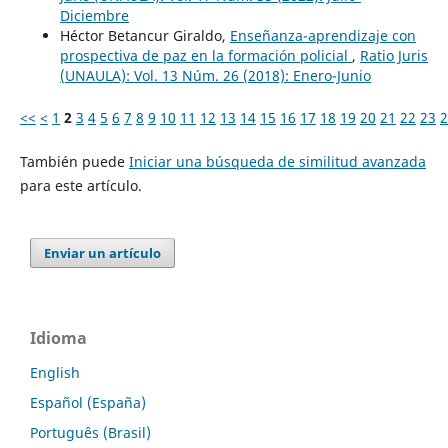
Diciembre
Héctor Betancur Giraldo,
Enseñanza-aprendizaje con
prospectiva de paz en la formación policial
,
Ratio Juris
(UNAULA): Vol. 13 Núm. 26 (2018): Enero-Junio
<<
<
1
2
3
4
5
6
7
8
9
10
11
12
13
14
15
16
17
18
19
20
21
22
23
2
También puede
Iniciar una búsqueda de similitud avanzada
para este artículo.
Enviar un artículo
Idioma
English
Español (España)
Português (Brasil)