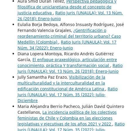
Aura Smid Durán Téllez,
Perspectiva pedagógica y
filosófica de uniclaretiana desde el concepto de
justicia educativa
,
Ratio Juris (UNAULA): Vol. 13 Núm.
26 (2018): Enero-Junio
Eulalia Borja Bedoya, Alfonso Insuasty Rodríguez, José
Fernando Valencia Grajales,
¿Gentrificación o
reordenamiento criminal del territorio urbano? Caso
Medellín (Colombia)
,
Ratio Juris (UNAULA): Vol. 17
Núm. 34 (2022): Enero-Junio
Diana Lopera Montoya, Ricardo Andrés Gutiérrez
García,
El enfoque praxeológico, articulación entre
conocimiento, práctica Y transformación social
,
Ratio
Juris (UNAULA): Vol. 13 Núm. 26 (2018): Enero-Junio
Jully Samantha Paz Erazo,
Visibilización de la
multiculturalidad y la interculturalidad en la
edificación constitucional de América Latina
,
Ratio
Juris (UNAULA): Vol. 17 Núm. 35 (2022): Julio-
Diciembre
Maria Alejandra Berrio Pacheco, Julián David Quintero
Castellanos,
La incidencia política de los colectivos
feministas de Chile y Colombia en las elecciones
legislativas y ejecutivas de los años 2021 y 2022
,
Ratio
Juris (UNAULA): Vol. 17 Núm. 35 (2022): Julio-