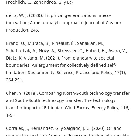
Froehlich, C., Zanandrea, G. y La-
deira, W. J. (2020). Empirical generalizations in eco-
innovation: A meta-analytic approach. Journal of Cleaner
Production, 245.
Brand, U., Muraca, B., Pineault, É., Sahakian, M.,
Schaffartzik, A., Novy, A., Streissler, C., Haberl, H., Asara, V.,
Dietz, K. y Lang, M. (2021). From planetary to societal
boundaries: An argument for collectively defined self-
limitation. Sustainibility: Sciience, Pracice and Policy, 17(1),
264-291.
Chen, Y. (2018). Comparing North-South technology transfer
and South-South technology transfer: The technology
transfer impact of Ethiopian Wind Farms. Energy Policy, 116,
1-9.
Corrales, J., Hernández, G. y Salgado, J. C. (2020). Oil and
regime type in Latin America: Reversing the line of causality,