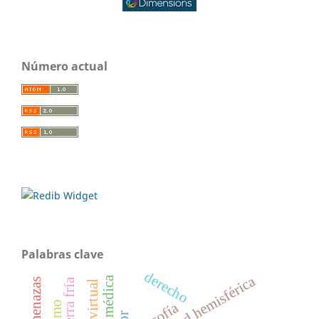
Número actual
Palabras clave
derecho
seguridad hemisférica