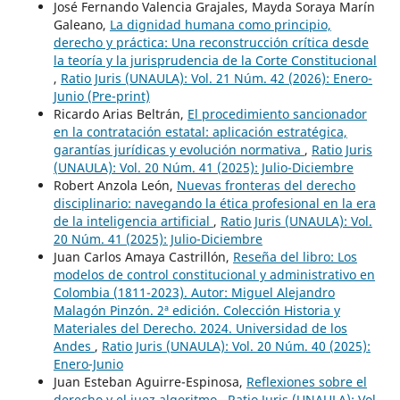
José Fernando Valencia Grajales, Mayda Soraya Marín
Galeano,
La dignidad humana como principio,
derecho y práctica: Una reconstrucción crítica desde
la teoría y la jurisprudencia de la Corte Constitucional
,
Ratio Juris (UNAULA): Vol. 21 Núm. 42 (2026): Enero-
Junio (Pre-print)
Ricardo Arias Beltrán,
El procedimiento sancionador
en la contratación estatal: aplicación estratégica,
garantías jurídicas y evolución normativa
,
Ratio Juris
(UNAULA): Vol. 20 Núm. 41 (2025): Julio-Diciembre
Robert Anzola León,
Nuevas fronteras del derecho
disciplinario: navegando la ética profesional en la era
de la inteligencia artificial
,
Ratio Juris (UNAULA): Vol.
20 Núm. 41 (2025): Julio-Diciembre
Juan Carlos Amaya Castrillón,
Reseña del libro: Los
modelos de control constitucional y administrativo en
Colombia (1811-2023). Autor: Miguel Alejandro
Malagón Pinzón. 2ª edición. Colección Historia y
Materiales del Derecho. 2024. Universidad de los
Andes
,
Ratio Juris (UNAULA): Vol. 20 Núm. 40 (2025):
Enero-Junio
Juan Esteban Aguirre-Espinosa,
Reflexiones sobre el
derecho y el juez algoritmo
,
Ratio Juris (UNAULA): Vol.