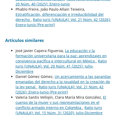
20 Núm. 40 (2025): Enero-Junio
Phablo Freire, João Paulo Allain Teixeira,
Estratificación, diferenciación e irreducibilidad del
derecho
,
Ratio Juris (UNAULA): Vol. 21 Núm. 42 (2026):
Enero-Junio (Pre-print)
Artículos similares
José Javier Capera Figueroa,
La educación y la
formación universitaria para la paz: aprendizajes en
convivencia pacífica e intercultural en México
,
Ratio
Juris (UNAULA): Vol. 20 Núm. 41 (2025): Julio-
Diciembre
Daniel Gómez Gómez,
Un acercamiento a las garantías
emanadas del derecho a la igualdad en la creación de
la ley penal
,
Ratio Juris (UNAULA): Vol. 21 Núm. 42
(2026): Enero-Junio (Pre-print)
Valeria Santis Vellojín, Clara María Mira González,
El
cuerpo de la mujer y sus representaciones en el
conflicto armado interno en Colombia
,
Ratio Juris
(UNAULA): Vol. 15 Núm. 31 (2020): Julio-Diciembre