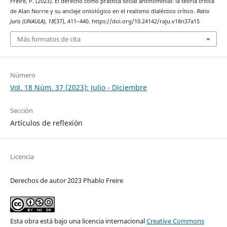
Freire, P. (2023). El derecho como práctica social antinominial: la teoría crítica
de Alan Norrie y su anclaje ontológico en el realismo dialéctico crítico.
Ratio
Juris (UNAULA)
,
18
(37), 411–440. https://doi.org/10.24142/raju.v18n37a15
Más formatos de cita
Número
Vol. 18 Núm. 37 (2023): Julio - Diciembre
Sección
Artículos de reflexión
Licencia
Derechos de autor 2023 Phablo Freire
Esta obra está bajo una licencia internacional
Creative Commons