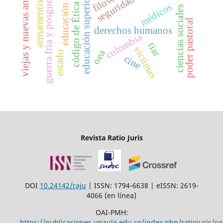
código de Ética médica
viejas y nuevas amenazas
guerra fría y posguerra fría
educación virtual
armamentismo
filosofía
educación superior
médicos
ciencias sociales
poder pastoral
derechos humanos
colombia
tiar
victimas
oea
estado
cine
Revista Ratio Juris
DOI
10.24142/raju
| ISSN: 1794-6638 | eISSN: 2619-
4066 (en línea)
OAI-PMH:
https://publicaciones.unaula.edu.co/index.php/ratiojuris/oa