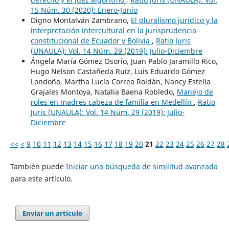
15 Núm. 30 (2020): Enero-Junio
Digno Montalván Zambrano,
El pluralismo jurídico y la
interpretación intercultural en la jurisprudencia
constitucional de Ecuador y Bolivia
,
Ratio Juris
(UNAULA): Vol. 14 Núm. 29 (2019): Julio-Diciembre
Ángela María Gómez Osorio, Juan Pablo Jaramillo Rico,
Hugo Nelson Castañeda Ruíz, Luis Eduardo Gómez
Londoño, Martha Lucía Correa Roldán, Nancy Estella
Grajales Montoya, Natalia Baena Robledo,
Manejo de
roles en madres cabeza de familia en Medellín
,
Ratio
Juris (UNAULA): Vol. 14 Núm. 29 (2019): Julio-
Diciembre
<<
<
9
10
11
12
13
14
15
16
17
18
19
20
21
22
23
24
25
26
27
28
También puede
Iniciar una búsqueda de similitud avanzada
para este artículo.
Enviar un artículo