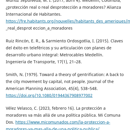
Muñoz Sepúlveda, M. I. (2017, abril 4). Medellín, Colombia,
¿protección real o real desprotección a moradores? Alianza
Internacional de Habitantes.
https://fre.habitants.org/nouvelles/habitants_des_ameriques/
_real_desprot eccion_a_moradores
Ruiz Rincón, E. R., & Sarmiento Ordosgotlia, I. (2015). Claves
del éxito en teleféricos y su articulación con planes de
desarrollo urbano integral: Metrocables Medellín.
Ingeniería de Transporte, 17(1), 21–28.
Smith, N. (1979). Toward a theory of gentrification: A back to
the city movement by capital, not people. Journal of the
American Planning Association, 45(4), 538–548.
https://doi.org/10.1080/01944367908977002
Vélez Velasco, C. (2023, febrero 16). La protección a
moradores va más allá de una política pública. Mi Comuna
Dos.
https://www.micomunados.com/la-proteccion-a-
moradores-va-mas-alla-de-una-politica-publica/