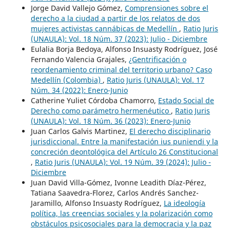
Jorge David Vallejo Gómez,
Comprensiones sobre el
derecho a la ciudad a partir de los relatos de dos
mujeres activistas cannábicas de Medellín
,
Ratio Juris
(UNAULA): Vol. 18 Núm. 37 (2023): Julio - Diciembre
Eulalia Borja Bedoya, Alfonso Insuasty Rodríguez, José
Fernando Valencia Grajales,
¿Gentrificación o
reordenamiento criminal del territorio urbano? Caso
Medellín (Colombia)
,
Ratio Juris (UNAULA): Vol. 17
Núm. 34 (2022): Enero-Junio
Catherine Yuliet Córdoba Chamorro,
Estado Social de
Derecho como parámetro hermenéutico
,
Ratio Juris
(UNAULA): Vol. 18 Núm. 36 (2023): Enero-Junio
Juan Carlos Galvis Martinez,
El derecho disciplinario
jurisdiccional. Entre la manifestación ius puniendi y la
concreción deontológica del Artículo 26 Constitucional
,
Ratio Juris (UNAULA): Vol. 19 Núm. 39 (2024): Julio -
Diciembre
Juan David Villa-Gómez, Ivonne Leadith Díaz-Pérez,
Tatiana Saavedra-Florez, Carlos Andrés Sanchez-
Jaramillo, Alfonso Insuasty Rodríguez,
La ideología
política, las creencias sociales y la polarización como
obstáculos psicosociales para la democracia y la paz