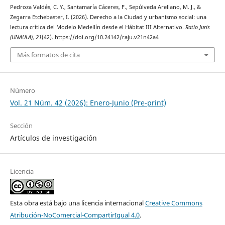
Pedroza Valdés, C. Y., Santamaría Cáceres, F., Sepúlveda Arellano, M. J., &
Zegarra Etchebaster, I. (2026). Derecho a la Ciudad y urbanismo social: una
lectura crítica del Modelo Medellín desde el Hábitat III Alternativo.
Ratio Juris
(UNAULA)
,
21
(42). https://doi.org/10.24142/raju.v21n42a4
Más formatos de cita
Número
Vol. 21 Núm. 42 (2026): Enero-Junio (Pre-print)
Sección
Artículos de investigación
Licencia
Esta obra está bajo una licencia internacional
Creative Commons
Atribución-NoComercial-CompartirIgual 4.0
.