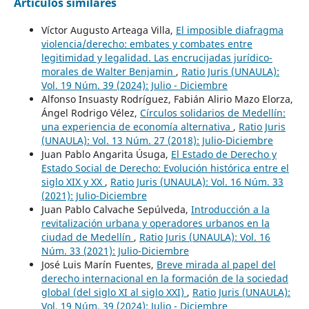
Artículos similares
Víctor Augusto Arteaga Villa,
El imposible diafragma
violencia/derecho: embates y combates entre
legitimidad y legalidad. Las encrucijadas jurídico-
morales de Walter Benjamin
,
Ratio Juris (UNAULA):
Vol. 19 Núm. 39 (2024): Julio - Diciembre
Alfonso Insuasty Rodríguez, Fabián Alirio Mazo Elorza,
Ángel Rodrigo Vélez,
Círculos solidarios de Medellín:
una experiencia de economía alternativa
,
Ratio Juris
(UNAULA): Vol. 13 Núm. 27 (2018): Julio-Diciembre
Juan Pablo Angarita Úsuga,
El Estado de Derecho y
Estado Social de Derecho: Evolución histórica entre el
siglo XIX y XX
,
Ratio Juris (UNAULA): Vol. 16 Núm. 33
(2021): Julio-Diciembre
Juan Pablo Calvache Sepúlveda,
Introducción a la
revitalización urbana y operadores urbanos en la
ciudad de Medellín
,
Ratio Juris (UNAULA): Vol. 16
Núm. 33 (2021): Julio-Diciembre
José Luis Marín Fuentes,
Breve mirada al papel del
derecho internacional en la formación de la sociedad
global (del siglo XI al siglo XXI)
,
Ratio Juris (UNAULA):
Vol. 19 Núm. 39 (2024): Julio - Diciembre