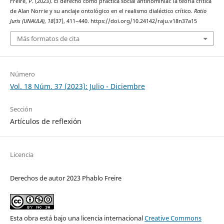
Freire, P. (2023). El derecho como práctica social antinominial: la teoría crítica
de Alan Norrie y su anclaje ontológico en el realismo dialéctico crítico.
Ratio
Juris (UNAULA)
,
18
(37), 411–440. https://doi.org/10.24142/raju.v18n37a15
Más formatos de cita
Número
Vol. 18 Núm. 37 (2023): Julio - Diciembre
Sección
Artículos de reflexión
Licencia
Derechos de autor 2023 Phablo Freire
Esta obra está bajo una licencia internacional
Creative Commons