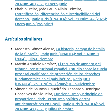
20 Núm. 40 (2025): Enero-Junio
Phablo Freire, João Paulo Allain Teixeira,
Estratificación, diferenciación e irreducibilidad del
derecho
,
Ratio Juris (UNAULA): Vol. 21 Núm. 42 (2026):
Enero-Junio (Pre-print)
Artículos similares
Modesto Gómez Alonso,
La historia, campo de batalla
de la filosofía
,
Ratio Juris (UNAULA): Vol. 1 Núm. 1
(2004): Julio-Diciembre
Martín Agudelo Ramírez,
El recurso de amparo y el
tribunal constitucional español. Estudio sobre la tutela
procesal cualificada de protección de los derechos
fundamentales en el país ibérico
,
Ratio Juris
(UNAULA): Vol. 1 Núm. 3 (2005): Julio-Diciembre
Simone de Sá Rosa Figueirêdo, Leonardo Henrique
Gonçalves de Siqueira,
Funcionalismo y principio de
proporcionalidad: Terrorismo político y actos
antidemocráticos en Brasil
,
Ratio Juris (UNAULA): Vol.
20 Núm. 41 (2025): Julio-Diciembre