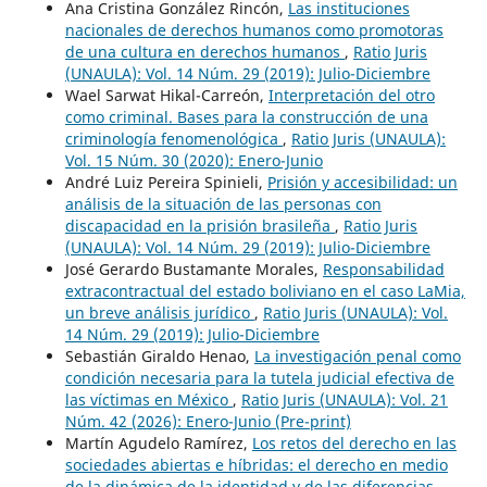
Ana Cristina González Rincón,
Las instituciones
nacionales de derechos humanos como promotoras
de una cultura en derechos humanos
,
Ratio Juris
(UNAULA): Vol. 14 Núm. 29 (2019): Julio-Diciembre
Wael Sarwat Hikal-Carreón,
Interpretación del otro
como criminal. Bases para la construcción de una
criminología fenomenológica
,
Ratio Juris (UNAULA):
Vol. 15 Núm. 30 (2020): Enero-Junio
André Luiz Pereira Spinieli,
Prisión y accesibilidad: un
análisis de la situación de las personas con
discapacidad en la prisión brasileña
,
Ratio Juris
(UNAULA): Vol. 14 Núm. 29 (2019): Julio-Diciembre
José Gerardo Bustamante Morales,
Responsabilidad
extracontractual del estado boliviano en el caso LaMia,
un breve análisis jurídico
,
Ratio Juris (UNAULA): Vol.
14 Núm. 29 (2019): Julio-Diciembre
Sebastián Giraldo Henao,
La investigación penal como
condición necesaria para la tutela judicial efectiva de
las víctimas en México
,
Ratio Juris (UNAULA): Vol. 21
Núm. 42 (2026): Enero-Junio (Pre-print)
Martín Agudelo Ramírez,
Los retos del derecho en las
sociedades abiertas e híbridas: el derecho en medio
de la dinámica de la identidad y de las diferencias
,