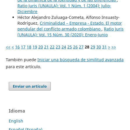
Ratio Juris (UNAULA): Vol. 1 Núm. 1 (2004): Julio-
Diciembre
Héctor Alejandro Zuluaga-Cometa, Alfonso Insuasty-
Rodríguez,
Criminalidad – Empresa - Estado. El motor
pendular del conflicto armado colombiano
,
Ratio Juris
(UNAULA): Vol. 15 Núm. 30 (2020): Enero-Junio
<<
<
16
17
18
19
20
21
22
23
24
25
26
27
28
29
30
31
>
>>
También puede
Iniciar una búsqueda de similitud avanzada
para este artículo.
Enviar un artículo
Idioma
English
Español (España)