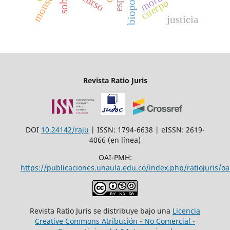
biopolitica
monstruo
moral
cuerpo
justicia
Revista Ratio Juris
DOI
10.24142/raju
| ISSN: 1794-6638 | eISSN: 2619-
4066 (en línea)
OAI-PMH:
https://publicaciones.unaula.edu.co/index.php/ratiojuris/oa
Revista Ratio Juris se distribuye bajo una
Licencia
Creative Commons Atribución - No Comercial -