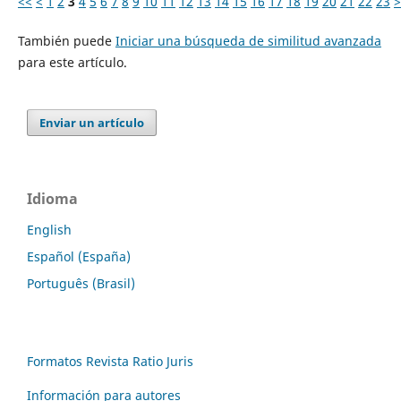
<<
<
1
2
3
4
5
6
7
8
9
10
11
12
13
14
15
16
17
18
19
20
21
22
23
>
También puede
Iniciar una búsqueda de similitud avanzada
para este artículo.
Enviar un artículo
Idioma
English
Español (España)
Português (Brasil)
Formatos Revista Ratio Juris
Información para autores