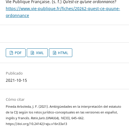
Vie Publique Française. (s. f.)
Qu’est-ce qu’une ordonnance?
https://www.vie-publique.fr/fiches/20262-quest-ce-quune-
ordonnance
PDF
XML
HTML
Publicado
2021-10-15
Cómo citar
Pineda Arboleda, J. F. (2021). Ambigüedades en la interpretación del estatuto
de la CIJ según los retos jurídico-conceptuales en las versiones en español,
inglés y francés.
Ratio Juris (UNAULA)
,
16
(33), 645–662.
https://doi.org/10.24142/raju.v16n33a13