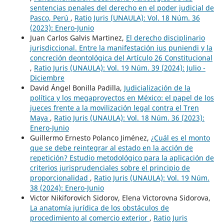
sentencias penales del derecho en el poder judicial de
Pasco, Perú
,
Ratio Juris (UNAULA): Vol. 18 Núm. 36
(2023): Enero-Junio
Juan Carlos Galvis Martinez,
El derecho disciplinario
jurisdiccional. Entre la manifestación ius puniendi y la
concreción deontológica del Artículo 26 Constitucional
,
Ratio Juris (UNAULA): Vol. 19 Núm. 39 (2024): Julio -
Diciembre
David Ángel Bonilla Padilla,
Judicialización de la
política y los megaproyectos en México: el papel de los
jueces frente a la movilización legal contra el Tren
Maya
,
Ratio Juris (UNAULA): Vol. 18 Núm. 36 (2023):
Enero-Junio
Guillermo Ernesto Polanco Jiménez,
¿Cuál es el monto
que se debe reintegrar al estado en la acción de
repetición? Estudio metodológico para la aplicación de
criterios jurisprudenciales sobre el principio de
proporcionalidad
,
Ratio Juris (UNAULA): Vol. 19 Núm.
38 (2024): Enero-Junio
Victor Nikiforovich Sidorov, Elena Victorovna Sidorova,
La anatomía jurídica de los obstáculos de
procedimiento al comercio exterior
,
Ratio Juris