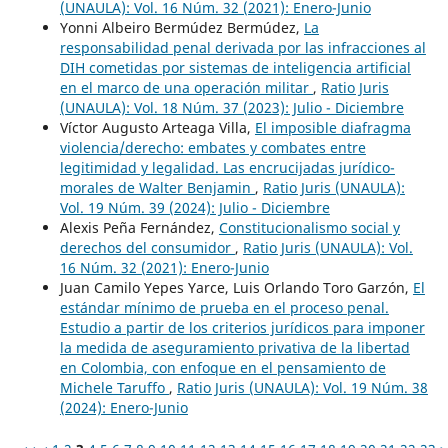
(UNAULA): Vol. 16 Núm. 32 (2021): Enero-Junio
Yonni Albeiro Bermúdez Bermúdez,
La
responsabilidad penal derivada por las infracciones al
DIH cometidas por sistemas de inteligencia artificial
en el marco de una operación militar
,
Ratio Juris
(UNAULA): Vol. 18 Núm. 37 (2023): Julio - Diciembre
Víctor Augusto Arteaga Villa,
El imposible diafragma
violencia/derecho: embates y combates entre
legitimidad y legalidad. Las encrucijadas jurídico-
morales de Walter Benjamin
,
Ratio Juris (UNAULA):
Vol. 19 Núm. 39 (2024): Julio - Diciembre
Alexis Peña Fernández,
Constitucionalismo social y
derechos del consumidor
,
Ratio Juris (UNAULA): Vol.
16 Núm. 32 (2021): Enero-Junio
Juan Camilo Yepes Yarce, Luis Orlando Toro Garzón,
El
estándar mínimo de prueba en el proceso penal.
Estudio a partir de los criterios jurídicos para imponer
la medida de aseguramiento privativa de la libertad
en Colombia, con enfoque en el pensamiento de
Michele Taruffo
,
Ratio Juris (UNAULA): Vol. 19 Núm. 38
(2024): Enero-Junio