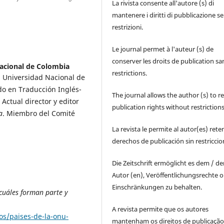
La rivista consente all'autore (s) di
mantenere i diritti di pubblicazione s
restrizioni.
Le journal permet à l'auteur (s) de
conserver les droits de publication sa
acional de Colombia
restrictions.
la Universidad Nacional de
do en Traducción Inglés-
The journal allows the author (s) to r
Actual director y editor
publication rights without restrictions
a
. Miembro del Comité
La revista le permite al autor(es) rete
derechos de publicación sin restricci
Die Zeitschrift ermöglicht es dem / d
Autor (en), Veröffentlichungsrechte 
Einschränkungen zu behalten.
¿cuáles forman parte y
A revista permite que os autores
os/paises-de-la-onu-
mantenham os direitos de publicaçã