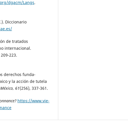
n.org/dgacm/Langs
.
). Diccionario
rae.es/
ión de tratados
o internacional.
, 209-223.
los derechos funda-
ico y la acción de tutela
 México, 61
(256), 337-361.
rdonnance?
https://www.vie-
nnance