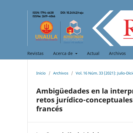
Revistas
Acerca de
Actual
Archivos
Inicio
/
Archivos
/
Vol. 16 Núm. 33 (2021): Julio-Di
Ambigüedades en la interpre
retos jurídico-conceptuales
francés