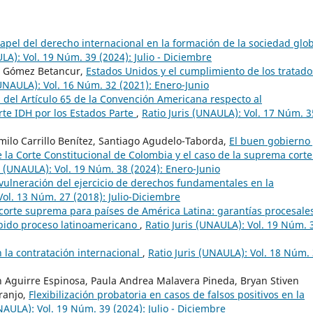
apel del derecho internacional en la formación de la sociedad glo
LA): Vol. 19 Núm. 39 (2024): Julio - Diciembre
é Gómez Betancur,
Estados Unidos y el cumplimiento de los tratado
(UNAULA): Vol. 16 Núm. 32 (2021): Enero-Junio
s del Artículo 65 de la Convención Americana respecto al
rte IDH por los Estados Parte
,
Ratio Juris (UNAULA): Vol. 17 Núm. 3
milo Carrillo Benítez, Santiago Agudelo-Taborda,
El buen gobierno 
e la Corte Constitucional de Colombia y el caso de la suprema corte
s (UNAULA): Vol. 19 Núm. 38 (2024): Enero-Junio
y vulneración del ejercicio de derechos fundamentales en la
Vol. 13 Núm. 27 (2018): Julio-Diciembre
orte suprema para países de América Latina: garantías procesales
ebido proceso latinoamericano
,
Ratio Juris (UNAULA): Vol. 19 Núm. 
 la contratación internacional
,
Ratio Juris (UNAULA): Vol. 18 Núm.
Aguirre Espinosa, Paula Andrea Malavera Pineda, Bryan Stiven
ranjo,
Flexibilización probatoria en casos de falsos positivos en la
NAULA): Vol. 19 Núm. 39 (2024): Julio - Diciembre