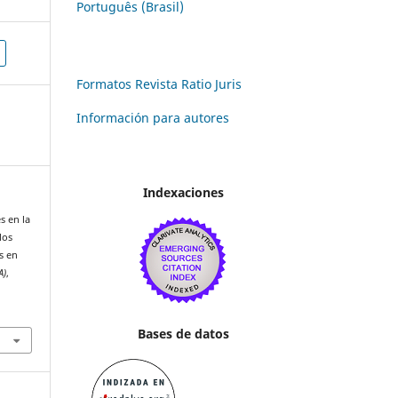
Português (Brasil)
Formatos Revista Ratio Juris
Información para autores
Indexaciones
s en la
los
s en
A)
,
Bases de datos