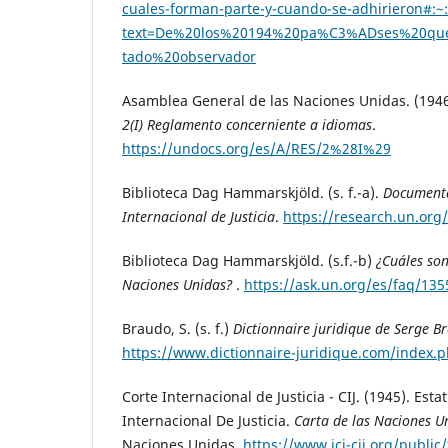
cuales-forman-parte-y-cuando-se-adhirieron#:~:
text=De%20los%20194%20pa%C3%ADses%20que
tado%20observador
Asamblea General de las Naciones Unidas. (1946
2(I) Reglamento concerniente a idiomas
.
https://undocs.org/es/A/RES/2%28I%29
Biblioteca Dag Hammarskjöld. (s. f.-a).
Documenta
Internacional de Justicia
.
https://research.un.org/
Biblioteca Dag Hammarskjöld. (s.f.-b)
¿Cuáles son
Naciones Unidas?
.
https://ask.un.org/es/faq/135
Braudo, S. (s. f.)
Dictionnaire juridique de Serge B
https://www.dictionnaire-juridique.com/index.
Corte Internacional de Justicia - CIJ. (1945). Esta
Internacional De Justicia.
Carta de las Naciones U
Naciones Unidas.
https://www.icj-cij.org/public/