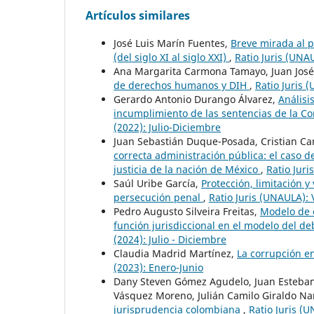
Artículos similares
José Luis Marín Fuentes,
Breve mirada al p
(del siglo XI al siglo XXI)
,
Ratio Juris (UNAU
Ana Margarita Carmona Tamayo, Juan Jos
de derechos humanos y DIH
,
Ratio Juris 
Gerardo Antonio Durango Álvarez,
Análisi
incumplimiento de las sentencias de la Co
(2022): Julio-Diciembre
Juan Sebastián Duque-Posada, Cristian Ca
correcta administración pública: el caso d
justicia de la nación de México
,
Ratio Juri
Saúl Uribe García,
Protección, limitación 
persecución penal
,
Ratio Juris (UNAULA): 
Pedro Augusto Silveira Freitas,
Modelo de c
función jurisdiccional en el modelo del d
(2024): Julio - Diciembre
Claudia Madrid Martínez,
La corrupción en
(2023): Enero-Junio
Dany Steven Gómez Agudelo, Juan Esteban 
Vásquez Moreno, Julián Camilo Giraldo Na
jurisprudencia colombiana
,
Ratio Juris (U