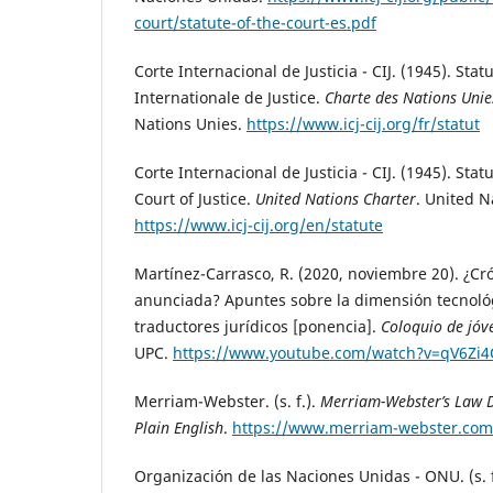
court/statute-of-the-court-es.pdf
Corte Internacional de Justicia - CIJ. (1945). Stat
Internationale de Justice.
Charte des Nations Unie
Nations Unies.
https://www.icj-cij.org/fr/statut
Corte Internacional de Justicia - CIJ. (1945). Stat
Court of Justice.
United Nations Charter
. United N
https://www.icj-cij.org/en/statute
Martínez-Carrasco, R. (2020, noviembre 20). ¿C
anunciada? Apuntes sobre la dimensión tecnoló
traductores jurídicos [ponencia].
Coloquio de jóv
UPC.
https://www.youtube.com/watch?v=qV6Zi
Merriam-Webster. (s. f.).
Merriam-Webster’s Law D
Plain English
.
https://www.merriam-webster.com
Organización de las Naciones Unidas - ONU. (s. 