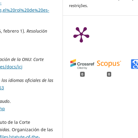
-
restrições.
,el%20rol%20de%20es-
, febrero 1).
Resolución
ción de la ONU: Corte
es/docs/icj
0
0
 los idiomas oficiales de las
53
raudo
.
php
tuto de la Corte
nidas
. Organización de las
files/statute-of-the-