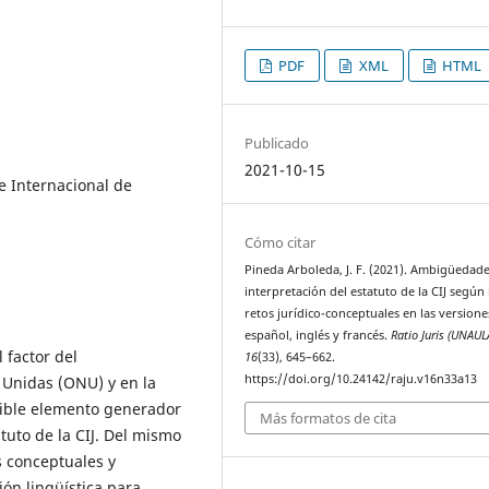
PDF
XML
HTML
Publicado
2021-10-15
e Internacional de
Cómo citar
Pineda Arboleda, J. F. (2021). Ambigüedade
interpretación del estatuto de la CIJ según 
retos jurídico-conceptuales en las versione
español, inglés y francés.
Ratio Juris (UNAUL
 factor del
16
(33), 645–662.
https://doi.org/10.24142/raju.v16n33a13
 Unidas (ONU) y en la
osible elemento generador
Más formatos de cita
tuto de la CIJ. Del mismo
 conceptuales y
ón lingüística para