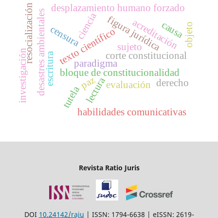
desplazamiento humano forzado
resocialización
desastres ambientales
ciencia
figura jurídica
acreditación
causa
objeto
censura
texto científico
sujeto
investigación
corte constitucional
escritura
paradigma
bloque de constitucionalidad
paz
lectura
derecho
evaluación
tutela
habilidades comunicativas
Revista Ratio Juris
DOI
10.24142/raju
| ISSN: 1794-6638 | eISSN: 2619-