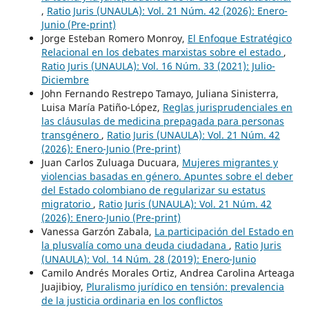
,
Ratio Juris (UNAULA): Vol. 21 Núm. 42 (2026): Enero-
Junio (Pre-print)
Jorge Esteban Romero Monroy,
El Enfoque Estratégico
Relacional en los debates marxistas sobre el estado
,
Ratio Juris (UNAULA): Vol. 16 Núm. 33 (2021): Julio-
Diciembre
John Fernando Restrepo Tamayo, Juliana Sinisterra,
Luisa María Patiño-López,
Reglas jurisprudenciales en
las cláusulas de medicina prepagada para personas
transgénero
,
Ratio Juris (UNAULA): Vol. 21 Núm. 42
(2026): Enero-Junio (Pre-print)
Juan Carlos Zuluaga Ducuara,
Mujeres migrantes y
violencias basadas en género. Apuntes sobre el deber
del Estado colombiano de regularizar su estatus
migratorio
,
Ratio Juris (UNAULA): Vol. 21 Núm. 42
(2026): Enero-Junio (Pre-print)
Vanessa Garzón Zabala,
La participación del Estado en
la plusvalía como una deuda ciudadana
,
Ratio Juris
(UNAULA): Vol. 14 Núm. 28 (2019): Enero-Junio
Camilo Andrés Morales Ortiz, Andrea Carolina Arteaga
Juajibioy,
Pluralismo jurídico en tensión: prevalencia
de la justicia ordinaria en los conflictos