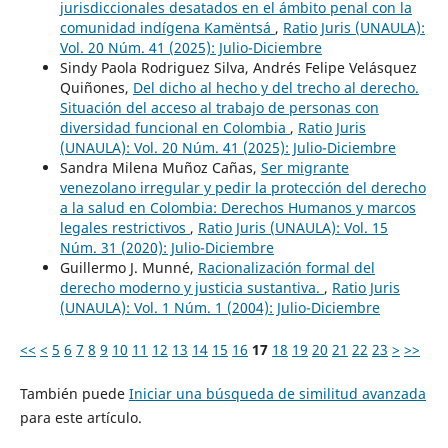
jurisdiccionales desatados en el ámbito penal con la
comunidad indígena Kamëntsá
,
Ratio Juris (UNAULA):
Vol. 20 Núm. 41 (2025): Julio-Diciembre
Sindy Paola Rodriguez Silva, Andrés Felipe Velásquez
Quiñones,
Del dicho al hecho y del trecho al derecho.
Situación del acceso al trabajo de personas con
diversidad funcional en Colombia
,
Ratio Juris
(UNAULA): Vol. 20 Núm. 41 (2025): Julio-Diciembre
Sandra Milena Muñoz Cañas,
Ser migrante
venezolano irregular y pedir la protección del derecho
a la salud en Colombia: Derechos Humanos y marcos
legales restrictivos
,
Ratio Juris (UNAULA): Vol. 15
Núm. 31 (2020): Julio-Diciembre
Guillermo J. Munné,
Racionalización formal del
derecho moderno y justicia sustantiva.
,
Ratio Juris
(UNAULA): Vol. 1 Núm. 1 (2004): Julio-Diciembre
<<
<
5
6
7
8
9
10
11
12
13
14
15
16
17
18
19
20
21
22
23
>
>>
También puede
Iniciar una búsqueda de similitud avanzada
para este artículo.