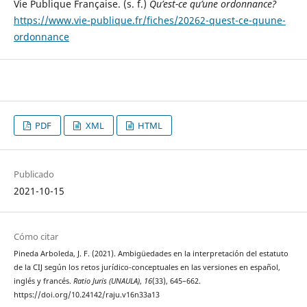
Vie Publique Française. (s. f.)
Qu’est-ce qu’une ordonnance?
https://www.vie-publique.fr/fiches/20262-quest-ce-quune-
ordonnance
PDF
XML
HTML
Publicado
2021-10-15
Cómo citar
Pineda Arboleda, J. F. (2021). Ambigüedades en la interpretación del estatuto
de la CIJ según los retos jurídico-conceptuales en las versiones en español,
inglés y francés.
Ratio Juris (UNAULA)
,
16
(33), 645–662.
https://doi.org/10.24142/raju.v16n33a13