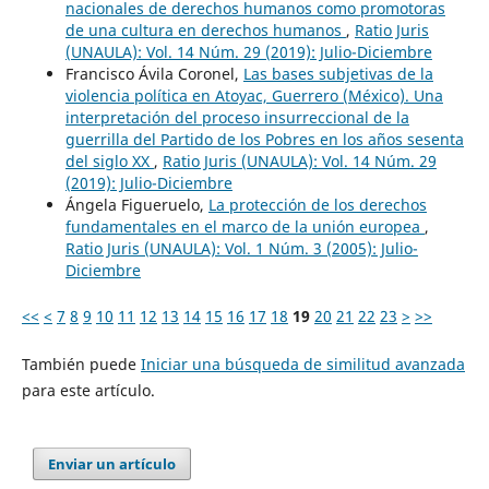
nacionales de derechos humanos como promotoras
de una cultura en derechos humanos
,
Ratio Juris
(UNAULA): Vol. 14 Núm. 29 (2019): Julio-Diciembre
Francisco Ávila Coronel,
Las bases subjetivas de la
violencia política en Atoyac, Guerrero (México). Una
interpretación del proceso insurreccional de la
guerrilla del Partido de los Pobres en los años sesenta
del siglo XX
,
Ratio Juris (UNAULA): Vol. 14 Núm. 29
(2019): Julio-Diciembre
Ángela Figueruelo,
La protección de los derechos
fundamentales en el marco de la unión europea
,
Ratio Juris (UNAULA): Vol. 1 Núm. 3 (2005): Julio-
Diciembre
<<
<
7
8
9
10
11
12
13
14
15
16
17
18
19
20
21
22
23
>
>>
También puede
Iniciar una búsqueda de similitud avanzada
para este artículo.
Enviar un artículo