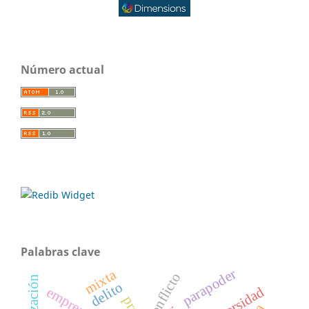
Número actual
Palabras clave
parapoder
mixta
conflicto
delito