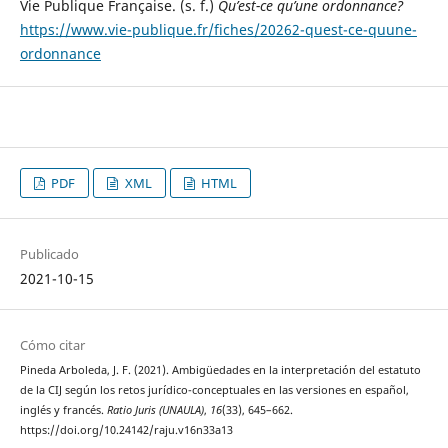
Vie Publique Française. (s. f.)
Qu’est-ce qu’une ordonnance?
https://www.vie-publique.fr/fiches/20262-quest-ce-quune-
ordonnance
PDF
XML
HTML
Publicado
2021-10-15
Cómo citar
Pineda Arboleda, J. F. (2021). Ambigüedades en la interpretación del estatuto
de la CIJ según los retos jurídico-conceptuales en las versiones en español,
inglés y francés.
Ratio Juris (UNAULA)
,
16
(33), 645–662.
https://doi.org/10.24142/raju.v16n33a13