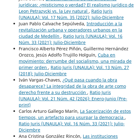
jurídicas: ¿misticismo o verdad? El realismo jurídico de
Leon Petrazycki vs. la Ley natural
,
Ratio Juris
(UNAULA): Vol. 17 Núm. 35 (2022): Julio-Diciembre
Juan Pablo Calvache Sepúlveda,
Introducción a la
revitalización urbana y operadores urbanos en la
ciudad de Medellín
,
Ratio Juris (UNAULA): Vol. 16
Núm. 33 (2021): Julio-Diciembre
Francisco Alberto Pérez Piñón, Guillermo Hernández
Orozco, Jesús Adolfo Trujillo Holguín,
Cuba en
movimiento: derrumbe del socialismo, una mirada de
primer orden
,
Ratio Juris (UNAULA): Vol. 13 Núm. 27
(2018): Julio-Diciembre
Iván Vargas-Chaves,
¿Qué pasa cuando la obra
desaparece? La integridad de la obra de arte como
derecho frente a su destrucción
,
Ratio Juris
(UNAULA): Vol. 21 Núm. 42 (2026): Enero-Junio (Pre-
print)
Carlos Arturo Gallego Marín,
La Sacerización de estos
tiempos, un artefacto para usurpar la democracia
,
Ratio Juris (UNAULA): Vol. 16 Núm. 33 (2021): Julio-
Diciembre
Ana Cristina González Rincón,
Las instituciones