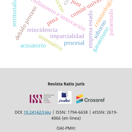
territorialización
comité universidad
emprendimiento e innovación
proceso
criminología
juez
debido proceso
paraestado
empresa estado
pena
soborno
garantismo
reincidencia
imparcialidad
sistemática
procesal
acusatorio
Revista Ratio Juris
DOI
10.24142/raju
| ISSN: 1794-6638 | eISSN: 2619-
4066 (en línea)
OAI-PMH: