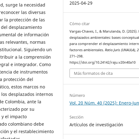
2025-04-29
d, surge la necesidad
reconocer las diversas
 la protección de las
Cómo citar
s del desplazamiento
Vargas-Chaves, I., & Marulanda, D. (2025).
cumental de información
desplazados ambientales: bases conceptua
cas relevantes, normas
para comprender el desplazamiento inter
stitucional. Siguiendo un
factores ambientales.
Ratio Juris (UNAULA)
,
2
271–298.
ntribuir a la comprensión
https://doi.org/10.24142/raju.v20n40a10
egral e integrador. Como
istencia de instrumentos
Más formatos de cita
a protección del
tico, estos marcos no
e los desplazados internos
Número
de Colombia, ante la
Vol. 20 Núm. 40 (2025): Enero-Jun
cterizado por su
 y el impacto
Sección
tado colombiano debe
Artículos de investigación
ión y el restablecimiento
afectadas.