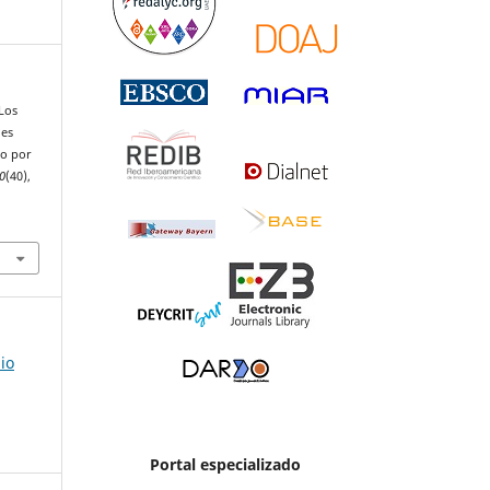
 Los
les
no por
0
(40),
io
Portal especializado