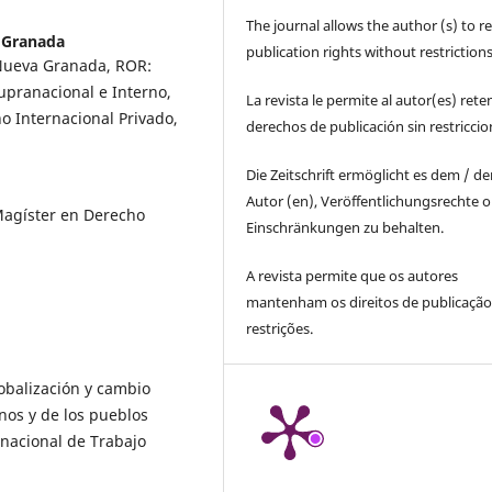
The journal allows the author (s) to r
a Granada
publication rights without restrictions
 Nueva Granada, ROR:
upranacional e Interno,
La revista le permite al autor(es) rete
o Internacional Privado,
derechos de publicación sin restricci
Die Zeitschrift ermöglicht es dem / d
Autor (en), Veröffentlichungsrechte 
Magíster en Derecho
Einschränkungen zu behalten.
A revista permite que os autores
mantenham os direitos de publicaçã
restrições.
obalización y cambio
nos y de los pueblos
nacional de Trabajo