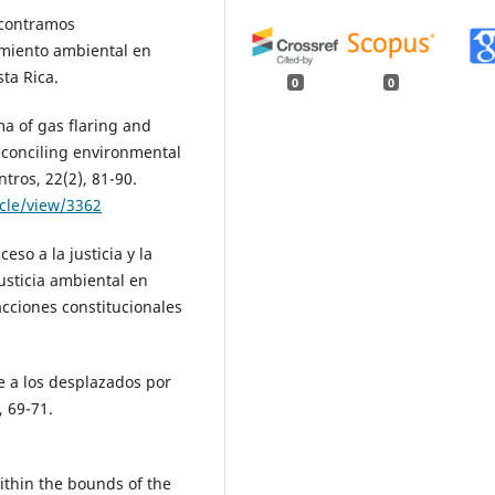
encontramos
amiento ambiental en
ta Rica.
0
0
mma of gas flaring and
econciling environmental
ntros, 22(2), 81-90.
icle/view/3362
ceso a la justicia y la
Justicia ambiental en
 acciones constitucionales
le a los desplazados por
, 69-71.
within the bounds of the