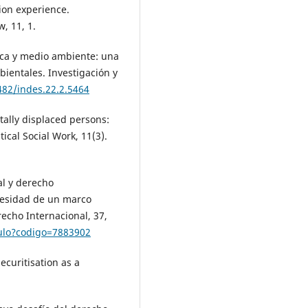
ion experience.
, 11, 1.
tica y medio ambiente: una
ientales. Investigación y
482/indes.22.2.5464
tally displaced persons:
ical Social Work, 11(3).
al y derecho
ecesidad de un marco
echo Internacional, 37,
iculo?codigo=7883902
ecuritisation as a