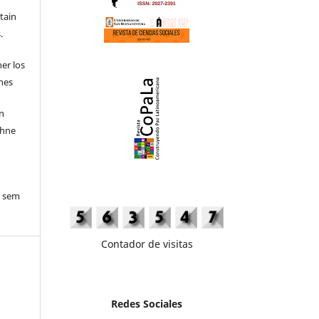
etain
.
ner los
ones
en
ohne
o sem
Contador de visitas
Redes Sociales