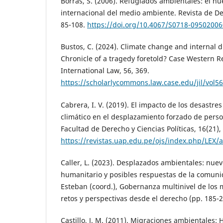
Borràs, S. (2006). Refugiados ambientales: el n
internacional del medio ambiente. Revista de Der
85-108.
https://doi.org/10.4067/S0718-0950200
Bustos, C. (2024). Climate change and internal 
Chronicle of a tragedy foretold? Case Western R
International Law, 56, 369.
https://scholarlycommons.law.case.edu/jil/vol56
Cabrera, I. V. (2019). El impacto de los desastre
climático en el desplazamiento forzado de person
Facultad de Derecho y Ciencias Políticas, 16(21),
https://revistas.uap.edu.pe/ojs/index.php/LEX/a
Caller, L. (2023). Desplazados ambientales: nuev
humanitario y posibles respuestas de la comunid
Esteban (coord.), Gobernanza multinivel de los 
retos y perspectivas desde el derecho (pp. 185-2
Castillo, J. M. (2011). Migraciones ambientales: 