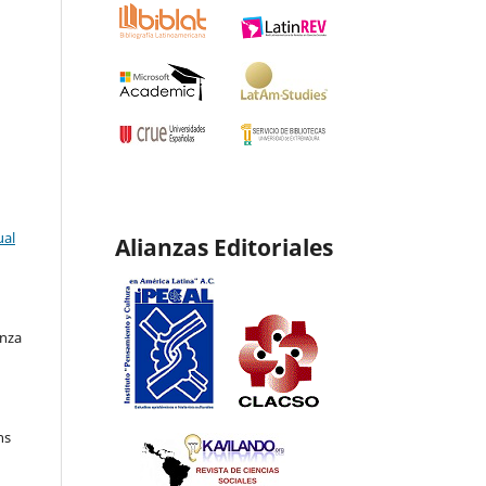
ual
Alianzas Editoriales
enza
ns