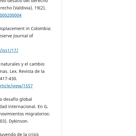
uevo desafío del derecho
echo (Valdivia), 19(2),
6000200004
displacement in Colombia:
eserve Journal of
/iss1/17/
s naturales y el cambio
as. Lex. Revista de la
 417-430.
rticle/view/1557
o desafío global
ad internacional. En G.
movimientos migratorios:
03). Dykinson.
Huyendo de la crisis