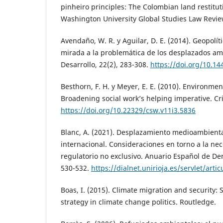
pinheiro principles: The Colombian land restitut
Washington University Global Studies Law Review
Avendaño, W. R. y Aguilar, D. E. (2014). Geopolí
mirada a la problemática de los desplazados amb
Desarrollo, 22(2), 283-308.
https://doi.org/10.14
Besthorn, F. H. y Meyer, E. E. (2010). Environmen
Broadening social work’s helping imperative. Crit
https://doi.org/10.22329/csw.v11i3.5836
Blanc, A. (2021). Desplazamiento medioambient
internacional. Consideraciones en torno a la n
regulatorio no exclusivo. Anuario Español de Der
530-532.
https://dialnet.unirioja.es/servlet/art
Boas, I. (2015). Climate migration and security: S
strategy in climate change politics. Routledge.