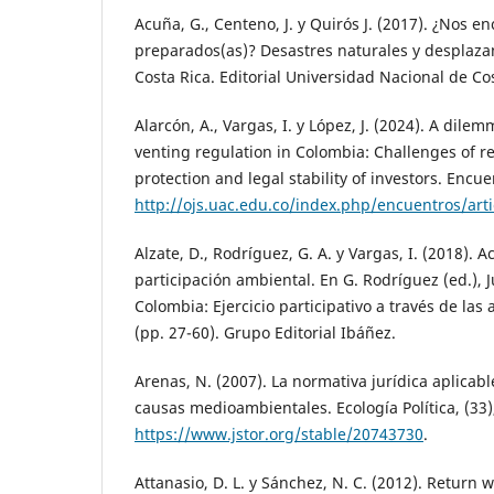
Acuña, G., Centeno, J. y Quirós J. (2017). ¿Nos 
preparados(as)? Desastres naturales y desplaz
Costa Rica. Editorial Universidad Nacional de Cos
Alarcón, A., Vargas, I. y López, J. (2024). A dile
venting regulation in Colombia: Challenges of r
protection and legal stability of investors. Encue
http://ojs.uac.edu.co/index.php/encuentros/art
Alzate, D., Rodríguez, G. A. y Vargas, I. (2018). Ac
participación ambiental. En G. Rodríguez (ed.), 
Colombia: Ejercicio participativo a través de las
(pp. 27-60). Grupo Editorial Ibáñez.
Arenas, N. (2007). La normativa jurídica aplicab
causas medioambientales. Ecología Política, (33)
https://www.jstor.org/stable/20743730
.
Attanasio, D. L. y Sánchez, N. C. (2012). Return 