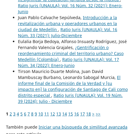
Ratio Juris (UNAULA): Vol. 16 Núm. 32 (2021): Enero-
Junio
Juan Pablo Calvache Sepúlveda,
Introducción a la
revitalización urbana y operadores urbanos en la
ciudad de Medellín
,
Ratio Juris (UNAULA): Vol. 16
Núm. 33 (2021): Julio-Diciembre
Eulalia Borja Bedoya, Alfonso Insuasty Rodríguez, José
Fernando Valencia Grajales,
¿Gentrificación o
reordenamiento criminal del territorio urbano? Caso
Medellín (Colombia)
,
Ratio Juris (UNAULA): Vol. 17
Núm. 34 (2022): Enero-Junio
Tirson Mauricio Duarte Molina, Juan David
Mambuscay Burbano, Leonardo Sabogal Murcia,
El
informe final de la Comisión de la Verdad y [su
impacto en] la configuración de Santiago de Cali como
distrito especial
,
Ratio Juris (UNAULA): Vol. 19 Núm.
39 (2024): Julio - Diciembre
1
2
3
4
5
6
7
8
9
10
11
12
13
14
15
16
17
18
>
>>
También puede
Iniciar una búsqueda de similitud avanzada