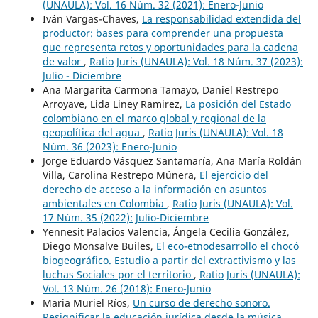
(UNAULA): Vol. 16 Núm. 32 (2021): Enero-Junio
Iván Vargas-Chaves,
La responsabilidad extendida del
productor: bases para comprender una propuesta
que representa retos y oportunidades para la cadena
de valor
,
Ratio Juris (UNAULA): Vol. 18 Núm. 37 (2023):
Julio - Diciembre
Ana Margarita Carmona Tamayo, Daniel Restrepo
Arroyave, Lida Liney Ramirez,
La posición del Estado
colombiano en el marco global y regional de la
geopolítica del agua
,
Ratio Juris (UNAULA): Vol. 18
Núm. 36 (2023): Enero-Junio
Jorge Eduardo Vásquez Santamaría, Ana María Roldán
Villa, Carolina Restrepo Múnera,
El ejercicio del
derecho de acceso a la información en asuntos
ambientales en Colombia
,
Ratio Juris (UNAULA): Vol.
17 Núm. 35 (2022): Julio-Diciembre
Yennesit Palacios Valencia, Ángela Cecilia González,
Diego Monsalve Builes,
El eco-etnodesarrollo el chocó
biogeográfico. Estudio a partir del extractivismo y las
luchas Sociales por el territorio
,
Ratio Juris (UNAULA):
Vol. 13 Núm. 26 (2018): Enero-Junio
Maria Muriel Ríos,
Un curso de derecho sonoro.
Resignificar la educación jurídica desde la música
,