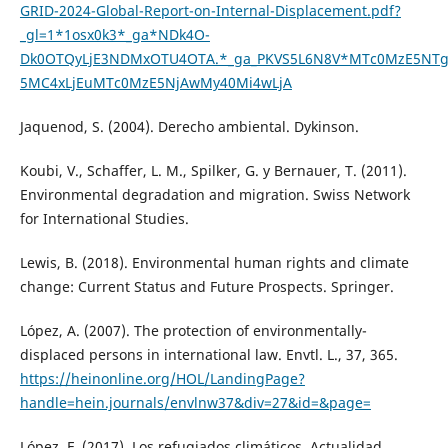
GRID-2024-Global-Report-on-Internal-Displacement.pdf?
_gl=1*1osx0k3*_ga*NDk4O-
Dk0OTQyLjE3NDMxOTU4OTA.*_ga_PKVS5L6N8V*MTc0MzE5NTg
5MC4xLjEuMTc0MzE5NjAwMy40Mi4wLjA
Jaquenod, S. (2004). Derecho ambiental. Dykinson.
Koubi, V., Schaffer, L. M., Spilker, G. y Bernauer, T. (2011).
Environmental degradation and migration. Swiss Network
for International Studies.
Lewis, B. (2018). Environmental human rights and climate
change: Current Status and Future Prospects. Springer.
López, A. (2007). The protection of environmentally-
displaced persons in international law. Envtl. L., 37, 365.
https://heinonline.org/HOL/LandingPage?
handle=hein.journals/envlnw37&div=27&id=&page=
López, F. (2017). Los refugiados climáticos. Actualidad