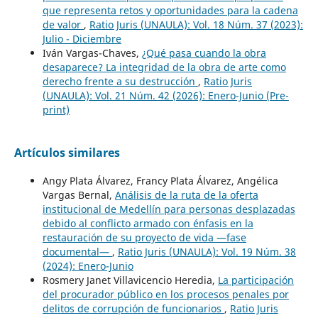
que representa retos y oportunidades para la cadena
de valor
,
Ratio Juris (UNAULA): Vol. 18 Núm. 37 (2023):
Julio - Diciembre
Iván Vargas-Chaves,
¿Qué pasa cuando la obra
desaparece? La integridad de la obra de arte como
derecho frente a su destrucción
,
Ratio Juris
(UNAULA): Vol. 21 Núm. 42 (2026): Enero-Junio (Pre-
print)
Artículos similares
Angy Plata Álvarez, Francy Plata Álvarez, Angélica
Vargas Bernal,
Análisis de la ruta de la oferta
institucional de Medellín para personas desplazadas
debido al conflicto armado con énfasis en la
restauración de su proyecto de vida —fase
documental—
,
Ratio Juris (UNAULA): Vol. 19 Núm. 38
(2024): Enero-Junio
Rosmery Janet Villavicencio Heredia,
La participación
del procurador público en los procesos penales por
delitos de corrupción de funcionarios
,
Ratio Juris