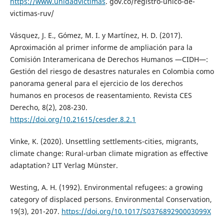
https://www.unidadvictimas
. gov.co/registro-unico-de-
victimas-ruv/
Vásquez, J. E., Gómez, M. I. y Martínez, H. D. (2017).
Aproximación al primer informe de ampliación para la
Comisión Interamericana de Derechos Humanos —CIDH—:
Gestión del riesgo de desastres naturales en Colombia como
panorama general para el ejercicio de los derechos
humanos en procesos de reasentamiento. Revista CES
Derecho, 8(2), 208-230.
https://doi.org/10.21615/cesder.8.2.1
Vinke, K. (2020). Unsettling settlements-cities, migrants,
climate change: Rural-urban climate migration as effective
adaptation? LIT Verlag Münster.
Westing, A. H. (1992). Environmental refugees: a growing
category of displaced persons. Environmental Conservation,
19(3), 201-207.
https://doi.org/10.1017/S037689290003099X