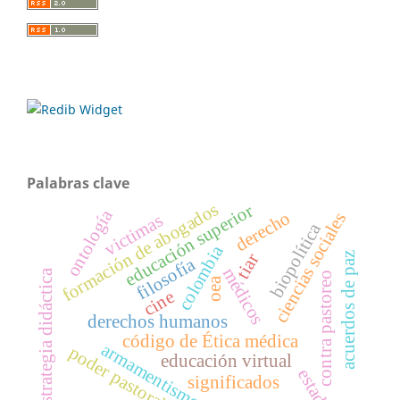
Palabras clave
formación de abogados
educación superior
ontología
derecho
ciencias sociales
victimas
biopolítica
colombia
acuerdos de paz
tiar
filosofía
médicos
estrategia didáctica
contra pastoreo
oea
cine
derechos humanos
código de Ética médica
armamentismo
poder pastoral
educación virtual
estado
significados