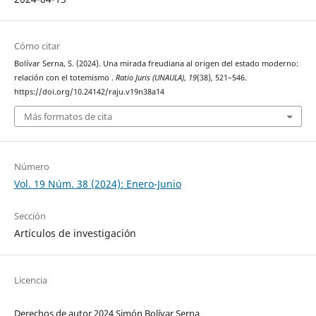
Cómo citar
Bolívar Serna, S. (2024). Una mirada freudiana al origen del estado moderno:
relación con el totemismo .
Ratio Juris (UNAULA)
,
19
(38), 521–546.
https://doi.org/10.24142/raju.v19n38a14
Más formatos de cita
Número
Vol. 19 Núm. 38 (2024): Enero-Junio
Sección
Artículos de investigación
Licencia
Derechos de autor 2024 Simón Bolívar Serna