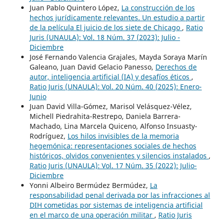
Juan Pablo Quintero López,
La construcción de los
hechos jurídicamente relevantes. Un estudio a partir
de la película El juicio de los siete de Chicago
,
Ratio
Juris (UNAULA): Vol. 18 Núm. 37 (2023): Julio -
Diciembre
José Fernando Valencia Grajales, Mayda Soraya Marín
Galeano, Juan David Gelacio Panesso,
Derechos de
autor, inteligencia artificial (IA) y desafíos éticos
,
Ratio Juris (UNAULA): Vol. 20 Núm. 40 (2025): Enero-
Junio
Juan David Villa-Gómez, Marisol Velásquez-Vélez,
Michell Piedrahita-Restrepo, Daniela Barrera-
Machado, Lina Marcela Quiceno, Alfonso Insuasty-
Rodríguez,
Los hilos invisibles de la memoria
hegemónica: representaciones sociales de hechos
históricos, olvidos convenientes y silencios instalados
,
Ratio Juris (UNAULA): Vol. 17 Núm. 35 (2022): Julio-
Diciembre
Yonni Albeiro Bermúdez Bermúdez,
La
responsabilidad penal derivada por las infracciones al
DIH cometidas por sistemas de inteligencia artificial
en el marco de una operación militar
,
Ratio Juris