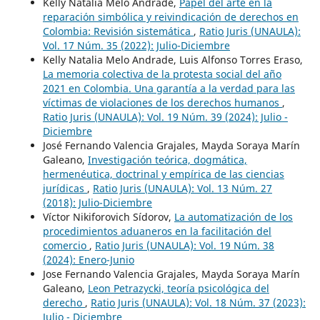
Kelly Natalia Melo Andrade,
Papel del arte en la
reparación simbólica y reivindicación de derechos en
Colombia: Revisión sistemática
,
Ratio Juris (UNAULA):
Vol. 17 Núm. 35 (2022): Julio-Diciembre
Kelly Natalia Melo Andrade, Luis Alfonso Torres Eraso,
La memoria colectiva de la protesta social del año
2021 en Colombia. Una garantía a la verdad para las
víctimas de violaciones de los derechos humanos
,
Ratio Juris (UNAULA): Vol. 19 Núm. 39 (2024): Julio -
Diciembre
José Fernando Valencia Grajales, Mayda Soraya Marín
Galeano,
Investigación teórica, dogmática,
hermenéutica, doctrinal y empírica de las ciencias
jurídicas
,
Ratio Juris (UNAULA): Vol. 13 Núm. 27
(2018): Julio-Diciembre
Víctor Nikiforovich Sídorov,
La automatización de los
procedimientos aduaneros en la facilitación del
comercio
,
Ratio Juris (UNAULA): Vol. 19 Núm. 38
(2024): Enero-Junio
Jose Fernando Valencia Grajales, Mayda Soraya Marín
Galeano,
Leon Petrazycki, teoría psicológica del
derecho
,
Ratio Juris (UNAULA): Vol. 18 Núm. 37 (2023):
Julio - Diciembre