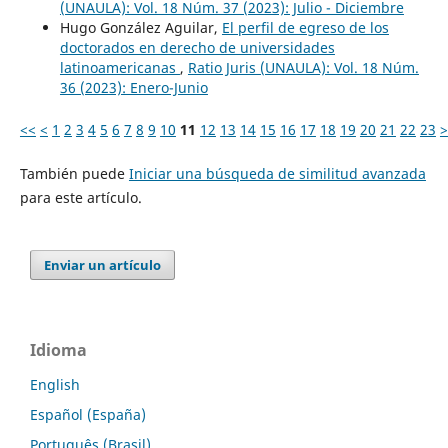
(UNAULA): Vol. 18 Núm. 37 (2023): Julio - Diciembre
Hugo González Aguilar,
El perfil de egreso de los
doctorados en derecho de universidades
latinoamericanas
,
Ratio Juris (UNAULA): Vol. 18 Núm.
36 (2023): Enero-Junio
<<
<
1
2
3
4
5
6
7
8
9
10
11
12
13
14
15
16
17
18
19
20
21
22
23
>
También puede
Iniciar una búsqueda de similitud avanzada
para este artículo.
Enviar un artículo
Idioma
English
Español (España)
Português (Brasil)