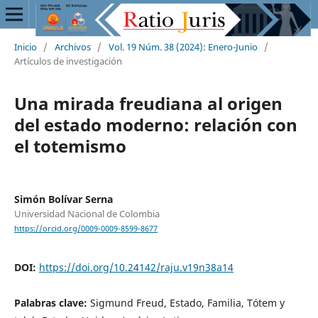
Inicio
/
Archivos
/
Vol. 19 Núm. 38 (2024): Enero-Junio
/
Artículos de investigación
Una mirada freudiana al origen
del estado moderno: relación con
el totemismo
Simón Bolívar Serna
Universidad Nacional de Colombia
https://orcid.org/0009-0009-8599-8677
DOI:
https://doi.org/10.24142/raju.v19n38a14
Palabras clave:
Sigmund Freud, Estado, Familia, Tótem y