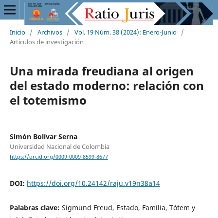
Inicio
/
Archivos
/
Vol. 19 Núm. 38 (2024): Enero-Junio
/
Artículos de investigación
Una mirada freudiana al origen
del estado moderno: relación con
el totemismo
Simón Bolívar Serna
Universidad Nacional de Colombia
https://orcid.org/0009-0009-8599-8677
DOI:
https://doi.org/10.24142/raju.v19n38a14
Palabras clave:
Sigmund Freud, Estado, Familia, Tótem y