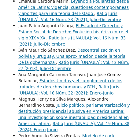
Emanuel Cardona Marín,
Leyendo a Poulantzas desde
América Latina: vigencia, cuestiones contemporáneas
y aportes para una teoría del Estado
,
Ratio Juris
(UNAULA): Vol. 16 Núm. 33 (2021): Julio-Diciembre
Juan Pablo Angarita Úsuga,
El Estado de Derecho y
Estado Social de Derecho: Evolución histórica entre el
siglo XIX y XX
,
Ratio Juris (UNAULA): Vol. 16 Núm. 33
(2021): Julio-Diciembre
Iván Mauricio Sánchez Díaz,
Descentralización en
bolivia y uruguay. Una aproximación desde la teoría
De la gobernanza
,
Ratio Juris (UNAULA): Vol. 13 Núm.
27 (2018): Julio-Diciembre
Ana Margarita Carmona Tamayo, Juan José Gómez
Betancur,
Estados Unidos y el cumplimiento de los
tratados de derechos humanos y DIH
,
Ratio Juris
(UNAULA): Vol. 16 Núm. 32 (2021): Enero-Junio
Magnus Henry da Silva Marques, Alexandre
Bernardino Costa,
Juicio político, parlamentarización y
destitución presidencial abusiva en América Latina:
una investigación sobre inestabilidad presidencial en
América Latina
,
Ratio Juris (UNAULA): Vol. 19 Núm. 38
(2024): Enero-Junio
Pedro Augusto Silveira Freitas,
Modelo de corte