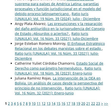
suprema para países de América Latina: garantías
procesales y función jurisdiccional en el modelo del
debido proceso latinoamericano
,
Ratio Juris
(UNAULA): Vol. 19 Núm. 39 (2024): Julio - Diciembre
Angy Plata Álvarez,
Las presunciones y la reparación
del daño antijurídico en la jurisprudencia del Consejo
de Estado ¿Absurdos o aciertos?
,
Ratio Juris
(UNAULA): Vol. 16 Núm. 33 (2021): Julio-Diciembre
Jorge Esteban Romero Monroy,
El Enfoque Estratégico
Relacional en los debates marxistas sobre el estado
,
Ratio Juris (UNAULA): Vol. 16 Núm. 33 (2021): Julio-
Diciembre
Catherine Yuliet Córdoba Chamorro,
Estado Social de
Derecho como parámetro hermenéutico
,
Ratio Juris
(UNAULA): Vol. 18 Núm. 36 (2023): Enero-Junio
Juliana Ramírez Rojas,
La intervención de la OEA en
Bolivia. Un análisis de casos desde la perspectiva del
principio de no intervención
,
Ratio Juris (UNAULA):
Vol. 16 Núm. 32 (2021): Enero-Junio
1
2
3
4
5
6
7
8
9
10
11
12
13
14
15
16
17
18
19
20
21
22
23
>
>>