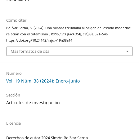
Cómo citar
Bolívar Serna, S. (2024). Una mirada freudiana al origen del estado moderno:
relación con el totemismo .
Ratio Juris (UNAULA)
,
19
(38), 521–546.
https://doi.org/10.24142/raju.v19n38a14
Más formatos de cita
Número
Vol. 19 Núm. 38 (2024): Enero-Junio
Sección
Artículos de investigación
Licencia
Derechos de autor 2024 Simón Bolívar Serna