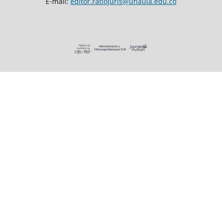
E-mail:
editor.ratiojuris@unaula.edu.co