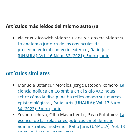
Artículos más leídos del mismo autor/a
Victor Nikiforovich Sidorov, Elena Victorovna Sidorova,
La anatomía jurídica de los obstáculos de
procedimiento al comercio exterior
,
Ratio Juris
(UNAULA): Vol. 16 Núm. 32 (2021): Enero-Junio
Artículos similares
Manuela Betancur Morales, Jorge Esteban Romero,
La
ciencia política en Colombia en el siglo XXI: notas
sobre cómo la disciplina ha reflexionado sus marcos
epistemológicos
,
Ratio Juris (UNAULA): Vol. 17 Núm.
34 (2022): Enero-Junio
Yevhen Leheza, Olha Mashchenko, Pavlo Pokataiev,
La
esencia de las relaciones públicas en el derecho
administrativo moderno
,
Ratio Juris (UNAULA): Vol. 18