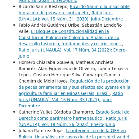
Núm. 36 (2023): Enero-Junio
Ricardo Sanín Restrepo,
Ricardo Sanín o la insaciable
tentación de pensar a contrapelo
,
Ratio Juris
(UNAULA): Vol. 15 Núm. 31 (2020): Julio-Diciembre
Fabio Andrés Gutiérrez Uribe, Sebastián Londoño
Valle,
El Bloque de Constitucionalidad en la
Constitución Política de Colombia. Análisis de su
desarrollo histórico, fundamentos y restricciones
,
Ratio Juris (UNAULA): Vol. 17 Núm. 34 (2022): Enero-
Junio
Homero Chiaraba Gouveia, Matheus Anchieta
Ramirez, Alan Figueiredo de Oliveira, Luana Teixeira
Lopes, Gustavo Henrique Silva Camargo, Daniela
Chemim de Melo Hoyos,
Regulación de la producción
de peces ornamentales y sus efectos excluyente en la
agricultura familiar en Minas Gerais, Brasil
,
Ratio
Juris (UNAULA): Vol. 16 Núm. 33 (2021): Julio-
Diciembre
Catherine Yuliet Córdoba Chamorro,
Estado Social de
Derecho como parámetro hermenéutico
,
Ratio Juris
(UNAULA): Vol. 18 Núm. 36 (2023): Enero-Junio
Juliana Ramírez Rojas,
La intervención de la OEA en
Bolivia. Un análisis de casos desde la perspectiva del