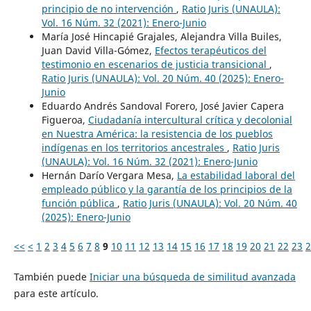
principio de no intervención
,
Ratio Juris (UNAULA):
Vol. 16 Núm. 32 (2021): Enero-Junio
María José Hincapié Grajales, Alejandra Villa Builes,
Juan David Villa-Gómez,
Efectos terapéuticos del
testimonio en escenarios de justicia transicional
,
Ratio Juris (UNAULA): Vol. 20 Núm. 40 (2025): Enero-
Junio
Eduardo Andrés Sandoval Forero, José Javier Capera
Figueroa,
Ciudadanía intercultural crítica y decolonial
en Nuestra América: la resistencia de los pueblos
indígenas en los territorios ancestrales
,
Ratio Juris
(UNAULA): Vol. 16 Núm. 32 (2021): Enero-Junio
Hernán Darío Vergara Mesa,
La estabilidad laboral del
empleado público y la garantía de los principios de la
función pública
,
Ratio Juris (UNAULA): Vol. 20 Núm. 40
(2025): Enero-Junio
<<
<
1
2
3
4
5
6
7
8
9
10
11
12
13
14
15
16
17
18
19
20
21
22
23
2
También puede
Iniciar una búsqueda de similitud avanzada
para este artículo.