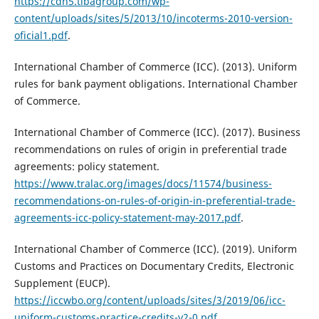
https://cdn5.tibagroup.com/wp-
content/uploads/sites/5/2013/10/incoterms-2010-version-
oficial1.pdf
.
International Chamber of Commerce (ICC). (2013). Uniform
rules for bank payment obligations. International Chamber
of Commerce.
International Chamber of Commerce (ICC). (2017). Business
recommendations on rules of origin in preferential trade
agreements: policy statement.
https://www.tralac.org/images/docs/11574/business-
recommendations-on-rules-of-origin-in-preferential-trade-
agreements-icc-policy-statement-may-2017.pdf
.
International Chamber of Commerce (ICC). (2019). Uniform
Customs and Practices on Documentary Credits, Electronic
Supplement (EUCP).
https://iccwbo.org/content/uploads/sites/3/2019/06/icc-
uniform-customs-practice-credits-v2-0.pdf
.