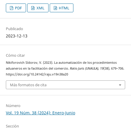
PDF
XML
HTML
Publicado
2023-12-13
Cómo citar
Nikiforovich Sídorov, V. (2023). La automatización de los procedimientos
aduaneros en la facilitación del comercio.
Ratio Juris (UNAULA)
,
19
(38), 679–706.
https://doi.org/10.24142/raju.v19n38a20
Más formatos de cita
Número
Vol. 19 Núm. 38 (2024): Enero-Junio
Sección