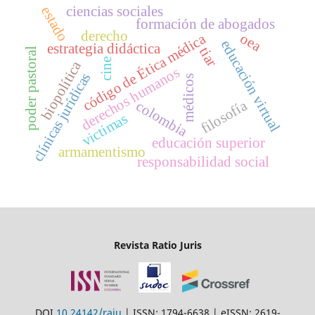
ciencias sociales
estado
formación de abogados
derecho
oea
código de Ética médica
educación virtual
estrategia didáctica
tiar
poder pastoral
cine
biopolítica
derechos humanos
clínicas jurídicas
médicos
filosofía
colombia
victimas
educación superior
armamentismo
responsabilidad social
Revista Ratio Juris
DOI
10.24142/raju
| ISSN: 1794-6638 | eISSN: 2619-