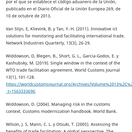
por el que se establece el código aduanero de la Unión,
publicado en el Diario Oficial de la Unión Europea 269, de
10 de octubre de 2013.
Van Stijn, E, Klievink, B. y Tan, Y.-H. (2011). Innovative ict
solutions for monitoring and facilitating international trade.
Network Industries Quarterly, 13(3), 26-29.
Widdowson, D, Blegen, B., Short, G. L., Garcia-Godos, E. y
Kashubsky, M. (2019). Single window in the context of the
WTO trade facilitation agreement. World Customs Journal
13(1), 101-128.
https://worldcustomsjournal.org/Archives/Volume%2013%
_t=1563333690
.
Widdowson, D. (2004). Managing risk in the customs
context. Customs modernization handbook. World Bank.
Wilson, J. S, Mann, C. L. y Otsuki, T. (2005). Assessing the
benefits of trade facilitation: A global perspective. The