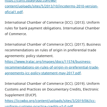
https://cdn5.tibagroup.com/wp-
content/uploads/sites/5/2013/10/incoterms-2010-version-
oficial1.pdf
.
International Chamber of Commerce (ICC). (2013). Uniform
rules for bank payment obligations. International Chamber
of Commerce.
International Chamber of Commerce (ICC). (2017). Business
recommendations on rules of origin in preferential trade
agreements: policy statement.
https://www.tralac.org/images/docs/11574/business-
recommendations-on-rules-of-origin-in-preferential-trade-
agreements-icc-policy-statement-may-2017.pdf
.
International Chamber of Commerce (ICC). (2019). Uniform
Customs and Practices on Documentary Credits, Electronic
Supplement (EUCP).
https://iccwbo.org/content/uploads/sites/3/2019/06/icc-
uniform-customs-practice-credits-v2-0.pdf
.