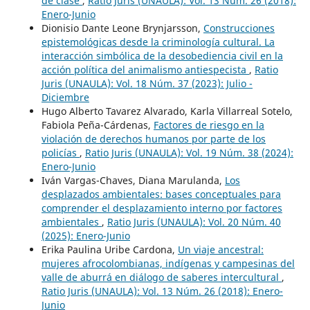
de clase
,
Ratio Juris (UNAULA): Vol. 13 Núm. 26 (2018):
Enero-Junio
Dionisio Dante Leone Brynjarsson,
Construcciones
epistemológicas desde la criminología cultural. La
interacción simbólica de la desobediencia civil en la
acción política del animalismo antiespecista
,
Ratio
Juris (UNAULA): Vol. 18 Núm. 37 (2023): Julio -
Diciembre
Hugo Alberto Tavarez Alvarado, Karla Villarreal Sotelo,
Fabiola Peña-Cárdenas,
Factores de riesgo en la
violación de derechos humanos por parte de los
policías
,
Ratio Juris (UNAULA): Vol. 19 Núm. 38 (2024):
Enero-Junio
Iván Vargas-Chaves, Diana Marulanda,
Los
desplazados ambientales: bases conceptuales para
comprender el desplazamiento interno por factores
ambientales
,
Ratio Juris (UNAULA): Vol. 20 Núm. 40
(2025): Enero-Junio
Erika Paulina Uribe Cardona,
Un viaje ancestral:
mujeres afrocolombianas, indígenas y campesinas del
valle de aburrá en diálogo de saberes intercultural
,
Ratio Juris (UNAULA): Vol. 13 Núm. 26 (2018): Enero-
Junio