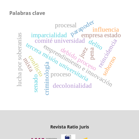
Palabras clave
parapoder
procesal
influencia
imparcialidad
empresa estado
lucha por soberanías
reincidencia
comité universidad
delito
tercera misión universitaria
emprendimiento e innovación
juez
debido proceso
pena
conflicto
soborno
mixta
criminología
proceso
senado
decolonialidad
Revista Ratio Juris