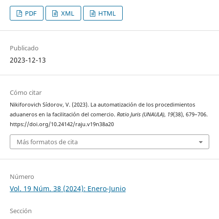
PDF
XML
HTML
Publicado
2023-12-13
Cómo citar
Nikiforovich Sídorov, V. (2023). La automatización de los procedimientos
aduaneros en la facilitación del comercio.
Ratio Juris (UNAULA)
,
19
(38), 679–706.
https://doi.org/10.24142/raju.v19n38a20
Más formatos de cita
Número
Vol. 19 Núm. 38 (2024): Enero-Junio
Sección