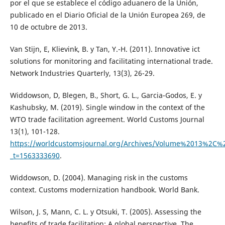
por el que se establece el código aduanero de la Unión,
publicado en el Diario Oficial de la Unión Europea 269, de
10 de octubre de 2013.
Van Stijn, E, Klievink, B. y Tan, Y.-H. (2011). Innovative ict
solutions for monitoring and facilitating international trade.
Network Industries Quarterly, 13(3), 26-29.
Widdowson, D, Blegen, B., Short, G. L., Garcia-Godos, E. y
Kashubsky, M. (2019). Single window in the context of the
WTO trade facilitation agreement. World Customs Journal
13(1), 101-128.
https://worldcustomsjournal.org/Archives/Volume%2013%
_t=1563333690
.
Widdowson, D. (2004). Managing risk in the customs
context. Customs modernization handbook. World Bank.
Wilson, J. S, Mann, C. L. y Otsuki, T. (2005). Assessing the
benefits of trade facilitation: A global perspective. The