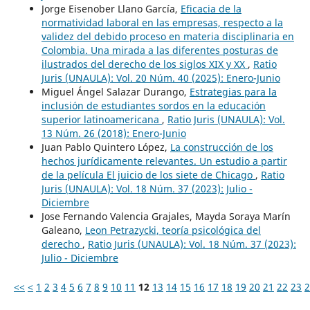
Jorge Eisenober Llano García,
Eficacia de la
normatividad laboral en las empresas, respecto a la
validez del debido proceso en materia disciplinaria en
Colombia. Una mirada a las diferentes posturas de
ilustrados del derecho de los siglos XIX y XX
,
Ratio
Juris (UNAULA): Vol. 20 Núm. 40 (2025): Enero-Junio
Miguel Ángel Salazar Durango,
Estrategias para la
inclusión de estudiantes sordos en la educación
superior latinoamericana
,
Ratio Juris (UNAULA): Vol.
13 Núm. 26 (2018): Enero-Junio
Juan Pablo Quintero López,
La construcción de los
hechos jurídicamente relevantes. Un estudio a partir
de la película El juicio de los siete de Chicago
,
Ratio
Juris (UNAULA): Vol. 18 Núm. 37 (2023): Julio -
Diciembre
Jose Fernando Valencia Grajales, Mayda Soraya Marín
Galeano,
Leon Petrazycki, teoría psicológica del
derecho
,
Ratio Juris (UNAULA): Vol. 18 Núm. 37 (2023):
Julio - Diciembre
<<
<
1
2
3
4
5
6
7
8
9
10
11
12
13
14
15
16
17
18
19
20
21
22
23
2