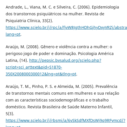
Andrade, L., Viana, M. C. e Silveira, C. (2006). Epidemiologia
dos transtornos psiquiátricos na mulher. Revista de
Psiquiatria Clínica, 33(2).
https://www.scielo.br/j/rpc/a/fjvW8JgthHDhGjhyDxyVRZj/abstra
lang=pt
.
Araújo, M. (2008). Gênero e violência contra a mulher: o
perigoso jogo de poder e dominação. Psicologia América
Latina, (14).
http://pepsic.bvsalud.org/scielo.php?
script=sci_arttext&pid=S1870-
350X2008000300012&lng=pt&tlng=pt
.
Araújo, T. M., Pinho, P. S. e Almeida, M. (2005). Prevalência
de transtornos mentais comuns em mulheres e sua relação
com as características sociodemográficas e o trabalho
doméstico. Revista Brasileira de Saúde Materno Infantil,
5(3).
https://www.scielo.br/j/rbsmi/a/6vSkSdfMXfDsWj9q9RFymcd/?