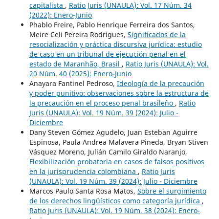
capitalista
,
Ratio Juris (UNAULA): Vol. 17 Núm. 34
(2022): Enero-Junio
Phablo Freire, Pablo Henrique Ferreira dos Santos,
Meire Celi Pereira Rodrigues,
Significados de la
resocialización y práctica discursiva jurídica: estudio
de caso en un tribunal de ejecución penal en el
estado de Maranhão, Brasil
,
Ratio Juris (UNAULA): Vol.
20 Núm. 40 (2025): Enero-Junio
Anayara Fantinel Pedroso,
Ideología de la precaución
y poder punitivo: observaciones sobre la estructura de
la precaución en el proceso penal brasileño
,
Ratio
Juris (UNAULA): Vol. 19 Núm. 39 (2024): Julio -
Diciembre
Dany Steven Gómez Agudelo, Juan Esteban Aguirre
Espinosa, Paula Andrea Malavera Pineda, Bryan Stiven
Vásquez Moreno, Julián Camilo Giraldo Naranjo,
Flexibilización probatoria en casos de falsos positivos
en la jurisprudencia colombiana
,
Ratio Juris
(UNAULA): Vol. 19 Núm. 39 (2024): Julio - Diciembre
Marcos Paulo Santa Rosa Matos,
Sobre el surgimiento
de los derechos lingüísticos como categoría jurídica
,
Ratio Juris (UNAULA): Vol. 19 Núm. 38 (2024): Enero-