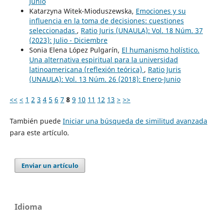
Junio
Katarzyna Witek-Mioduszewska,
Emociones y su
influencia en la toma de decisiones: cuestiones
seleccionadas
,
Ratio Juris (UNAULA): Vol. 18 Núm. 37
(2023): Julio - Diciembre
Sonia Elena López Pulgarín,
El humanismo holístico.
Una alternativa espiritual para la universidad
latinoamericana (reflexión teórica)
,
Ratio Juris
(UNAULA): Vol. 13 Núm. 26 (2018): Enero-Junio
<<
<
1
2
3
4
5
6
7
8
9
10
11
12
13
>
>>
También puede
Iniciar una búsqueda de similitud avanzada
para este artículo.
Enviar un artículo
Idioma