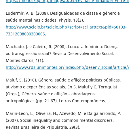
https://monoskop.org/images/0/03/Levinas_Emmanuel_Entre_N
Ludermir, A. B. (2008). Desigualdades de classe e gênero e
saúde mental nas cidades. Physis, 18(3).
http://www.scielo.br/scielo.php7script=sci_arttext&pid=S0103-
73312008000300005
.
Machado, J. e Caleiro, R. (2008). Loucura feminina: Doença
ou transgressão social? Revista Desenvolvimento Social.
Montes Claros, 1(1).
http://www.rds.unimontes.br/index.php/desenv_social/article/
Maluf, S. (2010). Gênero, saúde e aflição: políticas públicas,
ativismo e experiências sociais. En S. Maluf y C. Tornquist
(Orgs.), Gênero, saúde e aflição – abordagens
antropológicas (pp. 21-67). Letras Contemporâneas.
Marin-Leon, L., Oliveira, H., Azevedo, M. e Dalgalarrondo, P.
(2007). Social inequality and common mental disorders.
Revista Brasileira de Psiquiatria, 29(3).