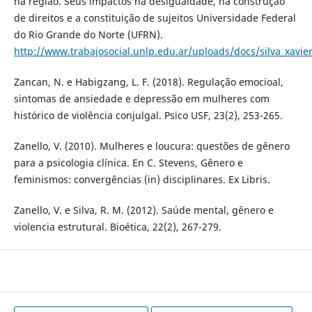
na região. Seus impactos na desigualdade, na construção
de direitos e a constituição de sujeitos Universidade Federal
do Rio Grande do Norte (UFRN).
http://www.trabajosocial.unlp.edu.ar/uploads/docs/silva_xavie
Zancan, N. e Habigzang, L. F. (2018). Regulação emocioal,
sintomas de ansiedade e depressão em mulheres com
histórico de violência conjulgal. Psico USF, 23(2), 253-265.
Zanello, V. (2010). Mulheres e loucura: questões de gênero
para a psicologia clínica. En C. Stevens, Gênero e
feminismos: convergências (in) disciplinares. Ex Libris.
Zanello, V. e Silva, R. M. (2012). Saúde mental, gênero e
violencia estrutural. Bioética, 22(2), 267-279.