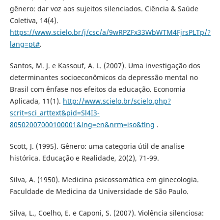
gênero: dar voz aos sujeitos silenciados. Ciência & Saúde
Coletiva, 14(4).
https://www.scielo.br/j/csc/a/9wRPZFx33WbWTM4FjrsPLTp/?
lang=pt#
.
Santos, M. J. e Kassouf, A. L. (2007). Uma investigação dos
determinantes socioeconômicos da depressão mental no
Brasil com ênfase nos efeitos da educação. Economia
Aplicada, 11(1).
http://www.scielo.br/scielo.php?
scrit=sci_arttext&pid=Sl4I3-
80502007000100001&lng=en&nrm=iso&tlng
.
Scott, J. (1995). Gênero: uma categoria útil de analise
histórica. Educação e Realidade, 20(2), 71-99.
Silva, A. (1950). Medicina psicossomática em ginecologia.
Faculdade de Medicina da Universidade de São Paulo.
Silva, L., Coelho, E. e Caponi, S. (2007). Violência silenciosa: