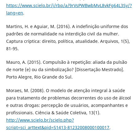
https://www.scielo.br/j/rbp/a/9rVsPWBwbMvL8vkFg64L3Sy/?
lang=en
.
Martins, H. e Aguiar, M. (2016). A indefinição uniforme dos
padrões de normalidade na interdição civil da mulher.
Captura críptica: direito, política, atualidade. Arquivos, 1(5),
81-95.
Mauro, A. (2015). Compulsão à repetição: aliada da pulsão
de norte (e) ou da simbolização? [Dissertação Mestrado].
Porto Alegre, Rio Grande do Sul.
Moraes, M. (2008). O modelo de atenção integral à saúde
para tratamento de problemas decorrentes do uso de álcool
e outras drogas: percepção de usuários, acompanhantes e
profissionais. Ciência & Saúde Coletiva, 13(1).
http://www.scielo.br/scielo.php?
script=sci_arttext&pid=S1413-81232008000100017
.