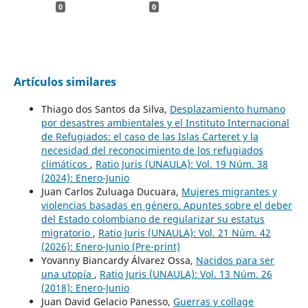
0
0
Artículos similares
Thiago dos Santos da Silva,
Desplazamiento humano
por desastres ambientales y el Instituto Internacional
de Refugiados: el caso de las Islas Carteret y la
necesidad del reconocimiento de los refugiados
climáticos
,
Ratio Juris (UNAULA): Vol. 19 Núm. 38
(2024): Enero-Junio
Juan Carlos Zuluaga Ducuara,
Mujeres migrantes y
violencias basadas en género. Apuntes sobre el deber
del Estado colombiano de regularizar su estatus
migratorio
,
Ratio Juris (UNAULA): Vol. 21 Núm. 42
(2026): Enero-Junio (Pre-print)
Yovanny Biancardy Álvarez Ossa,
Nacidos para ser
una utopía
,
Ratio Juris (UNAULA): Vol. 13 Núm. 26
(2018): Enero-Junio
Juan David Gelacio Panesso,
Guerras y collage