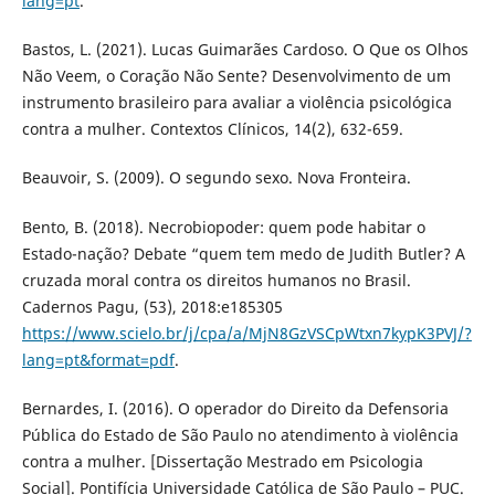
lang=pt
.
Bastos, L. (2021). Lucas Guimarães Cardoso. O Que os Olhos
Não Veem, o Coração Não Sente? Desenvolvimento de um
instrumento brasileiro para avaliar a violência psicológica
contra a mulher. Contextos Clínicos, 14(2), 632-659.
Beauvoir, S. (2009). O segundo sexo. Nova Fronteira.
Bento, B. (2018). Necrobiopoder: quem pode habitar o
Estado-nação? Debate “quem tem medo de Judith Butler? A
cruzada moral contra os direitos humanos no Brasil.
Cadernos Pagu, (53), 2018:e185305
https://www.scielo.br/j/cpa/a/MjN8GzVSCpWtxn7kypK3PVJ/?
lang=pt&format=pdf
.
Bernardes, I. (2016). O operador do Direito da Defensoria
Pública do Estado de São Paulo no atendimento à violência
contra a mulher. [Dissertação Mestrado em Psicologia
Social]. Pontifícia Universidade Católica de São Paulo – PUC.