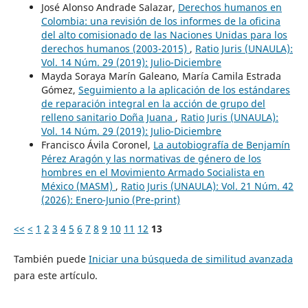
José Alonso Andrade Salazar,
Derechos humanos en
Colombia: una revisión de los informes de la oficina
del alto comisionado de las Naciones Unidas para los
derechos humanos (2003-2015)
,
Ratio Juris (UNAULA):
Vol. 14 Núm. 29 (2019): Julio-Diciembre
Mayda Soraya Marín Galeano, María Camila Estrada
Gómez,
Seguimiento a la aplicación de los estándares
de reparación integral en la acción de grupo del
relleno sanitario Doña Juana
,
Ratio Juris (UNAULA):
Vol. 14 Núm. 29 (2019): Julio-Diciembre
Francisco Ávila Coronel,
La autobiografía de Benjamín
Pérez Aragón y las normativas de género de los
hombres en el Movimiento Armado Socialista en
México (MASM)
,
Ratio Juris (UNAULA): Vol. 21 Núm. 42
(2026): Enero-Junio (Pre-print)
<<
<
1
2
3
4
5
6
7
8
9
10
11
12
13
También puede
Iniciar una búsqueda de similitud avanzada
para este artículo.