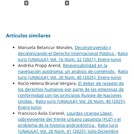
0
0
Artículos similares
Manuela Betancur Morales,
Deconstruyendo y
decolonizando el Derecho Internacional Público
,
Ratio
Juris (UNAULA): Vol. 16 Núm. 32 (2021): Enero-Junio
Andréia Propp Arend,
Responsabilidad en la
navegación autónoma: un análisis de contenido
,
Ratio
Juris (UNAULA): Vol. 20 Núm. 40 (2025): Enero-Junio
Rocío Helena Brunal Vergara,
El deber de respeto de
los derechos humanos por parte de las empresas de
conformidad con los principios Ruggie de Naciones
Unidas
,
Ratio Juris (UNAULA): Vol. 20 Núm. 40 (2025):
Enero-Junio
Francisco Ávila Coronel,
Lourdes Uranga López,
sobreviviente del frente urbano zapatista (FUZ) y el
problema de la historia androcéntrica
,
Ratio Juris
(UNAULA): Vol. 20 Núm. 41 (2025): Julio-Diciembre