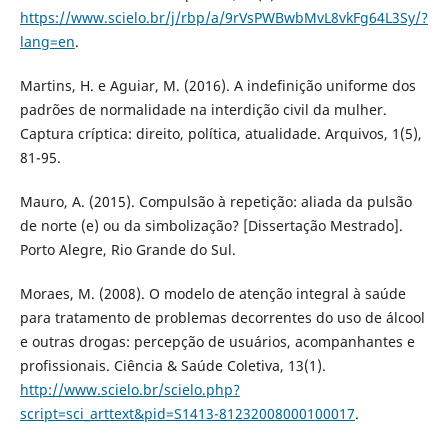
https://www.scielo.br/j/rbp/a/9rVsPWBwbMvL8vkFg64L3Sy/?
lang=en
.
Martins, H. e Aguiar, M. (2016). A indefinição uniforme dos
padrões de normalidade na interdição civil da mulher.
Captura críptica: direito, política, atualidade. Arquivos, 1(5),
81-95.
Mauro, A. (2015). Compulsão à repetição: aliada da pulsão
de norte (e) ou da simbolização? [Dissertação Mestrado].
Porto Alegre, Rio Grande do Sul.
Moraes, M. (2008). O modelo de atenção integral à saúde
para tratamento de problemas decorrentes do uso de álcool
e outras drogas: percepção de usuários, acompanhantes e
profissionais. Ciência & Saúde Coletiva, 13(1).
http://www.scielo.br/scielo.php?
script=sci_arttext&pid=S1413-81232008000100017
.