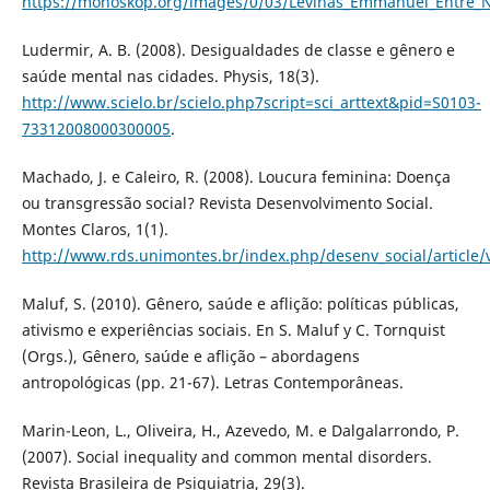
https://monoskop.org/images/0/03/Levinas_Emmanuel_Entre_N
Ludermir, A. B. (2008). Desigualdades de classe e gênero e
saúde mental nas cidades. Physis, 18(3).
http://www.scielo.br/scielo.php7script=sci_arttext&pid=S0103-
73312008000300005
.
Machado, J. e Caleiro, R. (2008). Loucura feminina: Doença
ou transgressão social? Revista Desenvolvimento Social.
Montes Claros, 1(1).
http://www.rds.unimontes.br/index.php/desenv_social/article/
Maluf, S. (2010). Gênero, saúde e aflição: políticas públicas,
ativismo e experiências sociais. En S. Maluf y C. Tornquist
(Orgs.), Gênero, saúde e aflição – abordagens
antropológicas (pp. 21-67). Letras Contemporâneas.
Marin-Leon, L., Oliveira, H., Azevedo, M. e Dalgalarrondo, P.
(2007). Social inequality and common mental disorders.
Revista Brasileira de Psiquiatria, 29(3).