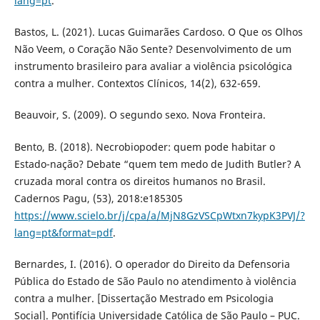
lang=pt
.
Bastos, L. (2021). Lucas Guimarães Cardoso. O Que os Olhos
Não Veem, o Coração Não Sente? Desenvolvimento de um
instrumento brasileiro para avaliar a violência psicológica
contra a mulher. Contextos Clínicos, 14(2), 632-659.
Beauvoir, S. (2009). O segundo sexo. Nova Fronteira.
Bento, B. (2018). Necrobiopoder: quem pode habitar o
Estado-nação? Debate “quem tem medo de Judith Butler? A
cruzada moral contra os direitos humanos no Brasil.
Cadernos Pagu, (53), 2018:e185305
https://www.scielo.br/j/cpa/a/MjN8GzVSCpWtxn7kypK3PVJ/?
lang=pt&format=pdf
.
Bernardes, I. (2016). O operador do Direito da Defensoria
Pública do Estado de São Paulo no atendimento à violência
contra a mulher. [Dissertação Mestrado em Psicologia
Social]. Pontifícia Universidade Católica de São Paulo – PUC.