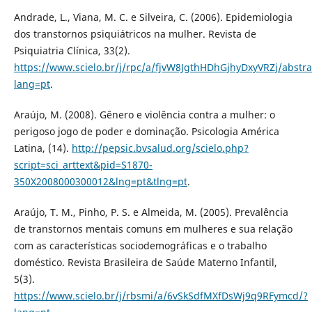
Andrade, L., Viana, M. C. e Silveira, C. (2006). Epidemiologia
dos transtornos psiquiátricos na mulher. Revista de
Psiquiatria Clínica, 33(2).
https://www.scielo.br/j/rpc/a/fjvW8JgthHDhGjhyDxyVRZj/abstra
lang=pt
.
Araújo, M. (2008). Gênero e violência contra a mulher: o
perigoso jogo de poder e dominação. Psicologia América
Latina, (14).
http://pepsic.bvsalud.org/scielo.php?
script=sci_arttext&pid=S1870-
350X2008000300012&lng=pt&tlng=pt
.
Araújo, T. M., Pinho, P. S. e Almeida, M. (2005). Prevalência
de transtornos mentais comuns em mulheres e sua relação
com as características sociodemográficas e o trabalho
doméstico. Revista Brasileira de Saúde Materno Infantil,
5(3).
https://www.scielo.br/j/rbsmi/a/6vSkSdfMXfDsWj9q9RFymcd/?