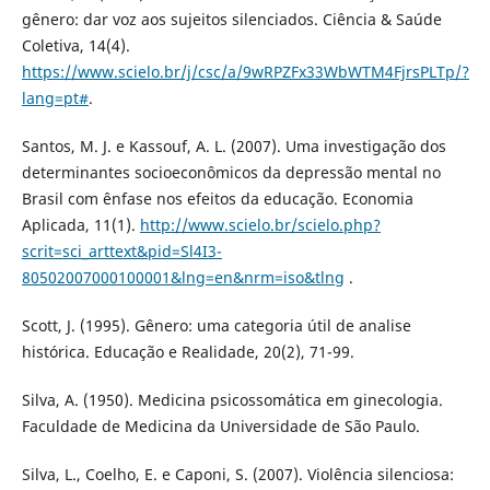
gênero: dar voz aos sujeitos silenciados. Ciência & Saúde
Coletiva, 14(4).
https://www.scielo.br/j/csc/a/9wRPZFx33WbWTM4FjrsPLTp/?
lang=pt#
.
Santos, M. J. e Kassouf, A. L. (2007). Uma investigação dos
determinantes socioeconômicos da depressão mental no
Brasil com ênfase nos efeitos da educação. Economia
Aplicada, 11(1).
http://www.scielo.br/scielo.php?
scrit=sci_arttext&pid=Sl4I3-
80502007000100001&lng=en&nrm=iso&tlng
.
Scott, J. (1995). Gênero: uma categoria útil de analise
histórica. Educação e Realidade, 20(2), 71-99.
Silva, A. (1950). Medicina psicossomática em ginecologia.
Faculdade de Medicina da Universidade de São Paulo.
Silva, L., Coelho, E. e Caponi, S. (2007). Violência silenciosa: