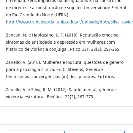
na região. Seus impactos na desigualdade, na construção
de direitos e a constituição de sujeitos Universidade Federal
do Rio Grande do Norte (UFRN).
http://www.trabajosocial.unlp.edu.ar/uploads/docs/silva_xavie
Zancan, N. e Habigzang, L. F. (2018). Regulação emocioal,
sintomas de ansiedade e depressão em mulheres com
histórico de violência conjulgal. Psico USF, 23(2), 253-265.
Zanello, V. (2010). Mulheres e loucura: questões de gênero
para a psicologia clínica. En C. Stevens, Gênero e
feminismos: convergências (in) disciplinares. Ex Libris.
Zanello, V. e Silva, R. M. (2012). Saúde mental, gênero e
violencia estrutural. Bioética, 22(2), 267-279.