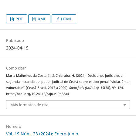
PDF
XML
HTML
Publicado
2024-04-15
Cómo citar
Maria Malheiros da Costa, I., & Chiaraba, H. (2024). Decisiones judiciales en
segunda instancia del poder judicial de Ceará sobre el tipo penal “violación al
vulnerable” (Ceará-Brasil, 2017 a 2020).
Ratio Juris (UNAULA)
,
19
(38), 99–124.
https://doi.org/10.24142/raju.v19n38a4
Más formatos de cita
Número
Vol. 19 Núm. 38 (2024): Enero-Junio