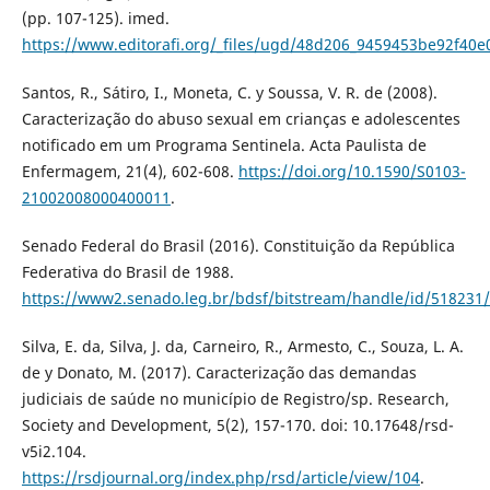
(pp. 107-125). imed.
https://www.editorafi.org/_files/ugd/48d206_9459453be92f4
Santos, R., Sátiro, I., Moneta, C. y Soussa, V. R. de (2008).
Caracterização do abuso sexual em crianças e adolescentes
notificado em um Programa Sentinela. Acta Paulista de
Enfermagem, 21(4), 602-608.
https://doi.org/10.1590/S0103-
21002008000400011
.
Senado Federal do Brasil (2016). Constituição da República
Federativa do Brasil de 1988.
https://www2.senado.leg.br/bdsf/bitstream/handle/id/518231/
Silva, E. da, Silva, J. da, Carneiro, R., Armesto, C., Souza, L. A.
de y Donato, M. (2017). Caracterização das demandas
judiciais de saúde no município de Registro/sp. Research,
Society and Development, 5(2), 157-170. doi: 10.17648/rsd-
v5i2.104.
https://rsdjournal.org/index.php/rsd/article/view/104
.