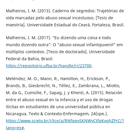
Malheiros, I. M. (2013). Caderno de segredos: Trajetórias de
vida marcadas pelo abuso sexual incestuoso. [Tesis de
maestría]. Universidade Estadual do Ceará, Fortaleza, Brasil.
Malheiros, I. M. (2017). “Eu dizendo uma coisa e todo
mundo dizendo outra”: O “abuso sexual infantojuvenil” em
múltiplos contextos. [Tesis de doctorado]. Universidade
Federal da Bahia, Brasil.
https://repositorio.ufba.br/handle/ri/23700
.
Meléndez, M. O., Mann, R., Hamilton, H., Erickson, P.,
Brands, B., Giesbrecht, N., Téllez, E., Zambrana, L., Miotto,
M. da G., Cumsille, F., Sapag, J. y Khenti, A. (2015). Relación
entre el abuso sexual en la infancia y el uso de drogas
ilícitas en estudiantes de una universidad pública en
Nicaragua. Texto & Contexto-Enfermagem, 24(spe.).
https://www.scielo.br/j/tce/a/RNfqpvSKNWyCtfqKxghZFrC/?
lang=es#
.