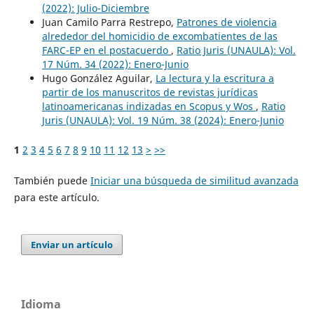
(2022): Julio-Diciembre
Juan Camilo Parra Restrepo,
Patrones de violencia
alrededor del homicidio de excombatientes de las
FARC-EP en el postacuerdo
,
Ratio Juris (UNAULA): Vol.
17 Núm. 34 (2022): Enero-Junio
Hugo González Aguilar,
La lectura y la escritura a
partir de los manuscritos de revistas jurídicas
latinoamericanas indizadas en Scopus y Wos
,
Ratio
Juris (UNAULA): Vol. 19 Núm. 38 (2024): Enero-Junio
1
2
3
4
5
6
7
8
9
10
11
12
13
>
>>
También puede
Iniciar una búsqueda de similitud avanzada
para este artículo.
Enviar un artículo
Idioma