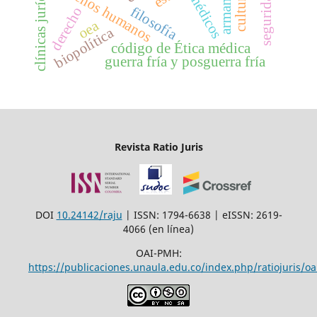
clínicas jurídicas
derechos humanos
médicos
filosofía
derecho
oea
biopolítica
código de Ética médica
guerra fría y posguerra fría
Revista Ratio Juris
DOI
10.24142/raju
| ISSN: 1794-6638 | eISSN: 2619-
4066 (en línea)
OAI-PMH:
https://publicaciones.unaula.edu.co/index.php/ratiojuris/oa