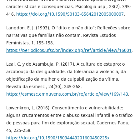
características e consequências. Psicologia usp , 23(2), 395-
416.
https://doi.org/10.1590/S0103-65642012005000007
.
Langdon, E. J. (1993). O “dito e o não dito”: Reflexões sobre
narrativas que famílias não contam. Revista Estudos
Feministas, 1, 155-158.
https://periodicos.ufsc.br/index.php/ref/article/view/16001
.
Leal, C. y de Azambuja, P. (2017). A cultura de estupro: o
arcabouço da desigualdade, da tolerância à violência, da
objetificação da mulher e da culpabilização da vítima.
Revista da esmesc , 24(30), 245-268.
https://esmesc.emnuvens.com.br/re/article/view/169/143
.
Lowenkron, L. (2016). Consentimento e vulnerabilidade:
alguns cruzamentos entre o abuso sexual infantil e o tráfico
de pessoas para fim de exploração sexual. Cadernos Pagu,
45, 225-258.
https://doi.org/10.1590/18094449201600450225x
.