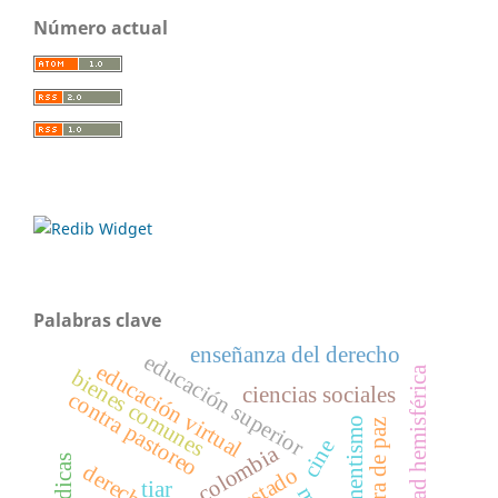
Número actual
Palabras clave
enseñanza del derecho
educación superior
educación virtual
seguridad hemisférica
bienes comunes
ciencias sociales
contra pastoreo
armamentismo
cultura de paz
cine
colombia
estado
tiar