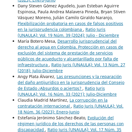
Dany Steven Gómez Agudelo, Juan Esteban Aguirre
Espinosa, Paula Andrea Malavera Pineda, Bryan Stiven
Vásquez Moreno, Julián Camilo Giraldo Naranjo,
Flexibilización probatoria en casos de falsos positivos
en la jurisprudencia colombiana
,
Ratio Juris
(UNAULA): Vol. 19 Núm. 39 (2024): Julio - Diciembre
María Botero Mesa,
Desarrollo jurisprudencial del
derecho al agua en Colombia. Protección en casos de
exclusión del sistema de prestación de servicios
públicos de acueducto y alcantarillado por falta de
infraestructura
,
Ratio Juris (UNAULA): Vol. 13 Núm. 27
(2018): Julio-Diciembre
Angy Plata Álvarez,
Las presunciones y la reparación
del daño antijurídico en la jurisprudencia del Consejo
de Estado ¿Absurdos o aciertos?
,
Ratio Juris
(UNAULA): Vol. 16 Núm. 33 (2021): Julio-Diciembre
Claudia Madrid Martínez,
La corrupción en la
contratación internacional
,
Ratio Juris (UNAULA): Vol.
18 Núm. 36 (2023): Enero-Junio
Estefanía Jerónimo Sánchez-Beato,
Evolución del
régimen jurídico de los derechos de las personas con
discapacidad
,
Ratio Juris (UNAULA): Vol. 17 Núm. 35