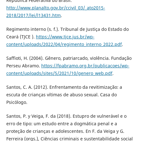
República Federativa do Brasil.
http://www.planalto.gov.br/ccivil_03/_ato2015-
2018/2017/lei/l13431.htm
.
Regimento interno (s. f.). Tribunal de Justiça do Estado do
Ceará (TJCE ).
https://www.tjce.jus.br/wp-
content/uploads/2022/04/regimento_interno_2022.pdf
.
Saffioti, H. (2004). Gênero, patriarcado, violência. Fundação
Perseu Abramo.
https://fpabramo.org.br/publicacoes/wp-
content/uploads/sites/5/2021/10/genero_web.pdf
.
Santos, C. A. (2012). Enfrentamento da revitimização: a
escuta de crianças vítimas de abuso sexual. Casa do
Psicólogo.
Santos, P. y Veiga, F. da (2018). Estupro de vulnerável e o
erro de tipo: um estudo entre a dogmática penal e a
proteção de crianças e adolescentes. En F. da Veiga y G.
Ferreira (orgs.), Ciências criminais e sustentabilidade social