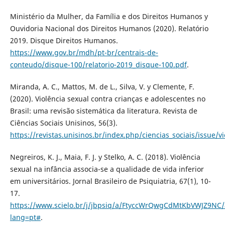
Ministério da Mulher, da Família e dos Direitos Humanos y
Ouvidoria Nacional dos Direitos Humanos (2020). Relatório
2019. Disque Direitos Humanos.
https://www.gov.br/mdh/pt-br/centrais-de-
conteudo/disque-100/relatorio-2019_disque-100.pdf
.
Miranda, A. C., Mattos, M. de L., Silva, V. y Clemente, F.
(2020). Violência sexual contra crianças e adolescentes no
Brasil: uma revisão sistemática da literatura. Revista de
Ciências Sociais Unisinos, 56(3).
https://revistas.unisinos.br/index.php/ciencias_sociais/issue/v
Negreiros, K. J., Maia, F. J. y Stelko, A. C. (2018). Violência
sexual na infância associa-se a qualidade de vida inferior
em universitários. Jornal Brasileiro de Psiquiatria, 67(1), 10-
17.
https://www.scielo.br/j/jbpsiq/a/FtyccWrQwgCdMtKbVWJZ9NC/
lang=pt#
.