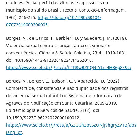
e adolescência: perfil das vítimas e agressores em
município do sul do Brasil. Texto & Contexto-Enfermagem,
19(2), 246-255.
https://doi.org/10.1590/S0104-
07072010000200005
.
Borges, V., de Carlos, I., Barbieri, D. y Guedert, J. M. (2018).
Violência sexual contra crianças: autores, vítimas e
consequências. Ciência & Saúde Coletiva, 23(4), 1019-1031.
doi: 10.1590/1413-81232018234.11362016.
https://www.scielo.br/j/csc/a/hTR8wBZKQNrYLm4HB6p849c/
.
Borges, V., Berger, E., Bolsoni, C. y Aparecida, D. (2022).
Completitude, consistência e não duplicidade dos registros
de violência sexual infantil no Sistema de Informação de
Agravos de Notificação em Santa Catarina, 2009-2019.
Epidemiologia e Serviços de Saúde, 31(2). doi:
10.1590/S2237-96222022000100012.
https://www.scielo.br/j/ress/a/G3CGh3bvSzQNjJ9hgryZVTB/abst
lang=pt
.