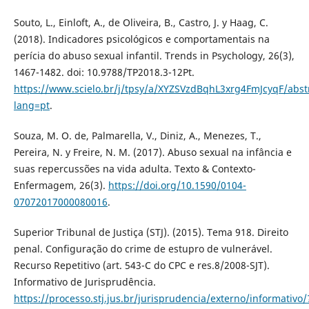
Souto, L., Einloft, A., de Oliveira, B., Castro, J. y Haag, C.
(2018). Indicadores psicológicos e comportamentais na
perícia do abuso sexual infantil. Trends in Psychology, 26(3),
1467-1482. doi: 10.9788/TP2018.3-12Pt.
https://www.scielo.br/j/tpsy/a/XYZSVzdBqhL3xrg4FmJcyqF/abst
lang=pt
.
Souza, M. O. de, Palmarella, V., Diniz, A., Menezes, T.,
Pereira, N. y Freire, N. M. (2017). Abuso sexual na infância e
suas repercussões na vida adulta. Texto & Contexto-
Enfermagem, 26(3).
https://doi.org/10.1590/0104-
07072017000080016
.
Superior Tribunal de Justiça (STJ). (2015). Tema 918. Direito
penal. Configuração do crime de estupro de vulnerável.
Recurso Repetitivo (art. 543-C do CPC e res.8/2008-SJT).
Informativo de Jurisprudência.
https://processo.stj.jus.br/jurisprudencia/externo/informativo/