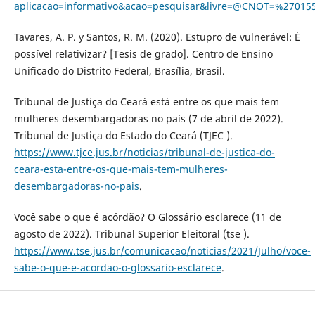
aplicacao=informativo&acao=pesquisar&livre=@CNOT=%2701
Tavares, A. P. y Santos, R. M. (2020). Estupro de vulnerável: É
possível relativizar? [Tesis de grado]. Centro de Ensino
Unificado do Distrito Federal, Brasília, Brasil.
Tribunal de Justiça do Ceará está entre os que mais tem
mulheres desembargadoras no país (7 de abril de 2022).
Tribunal de Justiça do Estado do Ceará (TJEC ).
https://www.tjce.jus.br/noticias/tribunal-de-justica-do-
ceara-esta-entre-os-que-mais-tem-mulheres-
desembargadoras-no-pais
.
Você sabe o que é acórdão? O Glossário esclarece (11 de
agosto de 2022). Tribunal Superior Eleitoral (tse ).
https://www.tse.jus.br/comunicacao/noticias/2021/Julho/voce-
sabe-o-que-e-acordao-o-glossario-esclarece
.