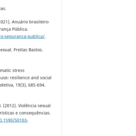
las.
021). Anuário brasileiro
rança Pública.
ro-seguranca-publica/
.
exual. Freitas Bastos.
umatic stress
use: resilience and social
letiva, 19(3), 685-694.
H. (2012). Violência sexual
rísticas e consequências.
10.1590/S0103-