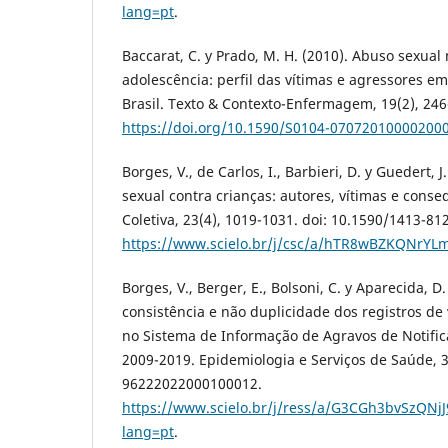
lang=pt
.
Baccarat, C. y Prado, M. H. (2010). Abuso sexual 
adolescência: perfil das vítimas e agressores e
Brasil. Texto & Contexto-Enfermagem, 19(2), 246
https://doi.org/10.1590/S0104-07072010000200
Borges, V., de Carlos, I., Barbieri, D. y Guedert, J
sexual contra crianças: autores, vítimas e cons
Coletiva, 23(4), 1019-1031. doi: 10.1590/1413-8
https://www.scielo.br/j/csc/a/hTR8wBZKQNrY
Borges, V., Berger, E., Bolsoni, C. y Aparecida, D
consistência e não duplicidade dos registros de v
no Sistema de Informação de Agravos de Notific
2009-2019. Epidemiologia e Serviços de Saúde, 3
96222022000100012.
https://www.scielo.br/j/ress/a/G3CGh3bvSzQNjJ
lang=pt
.