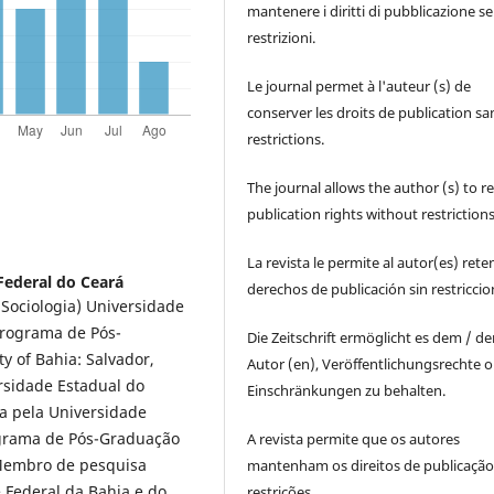
mantenere i diritti di pubblicazione s
restrizioni.
Le journal permet à l'auteur (s) de
conserver les droits de publication sa
restrictions.
The journal allows the author (s) to r
publication rights without restrictions
La revista le permite al autor(es) rete
Federal do Ceará
derechos de publicación sin restricci
Sociologia) Universidade
(Programa de Pós-
Die Zeitschrift ermöglicht es dem / d
y of Bahia: Salvador,
Autor (en), Veröffentlichungsrechte 
rsidade Estadual do
Einschränkungen zu behalten.
ca pela Universidade
ograma de Pós-Graduação
A revista permite que os autores
 Membro de pesquisa
mantenham os direitos de publicaçã
Federal da Bahia e do
restrições.