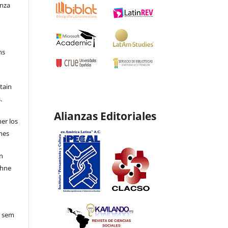
enza
ns
etain
.
Alianzas Editoriales
ner los
ones
en
ohne
o sem