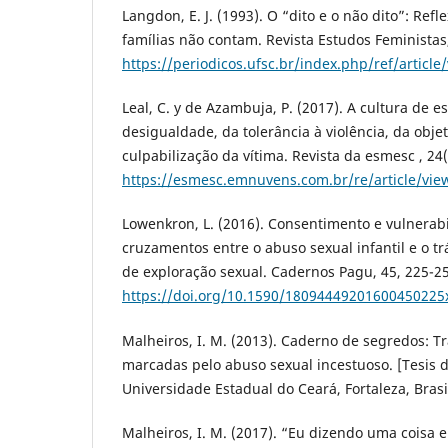
Langdon, E. J. (1993). O “dito e o não dito”: Ref
famílias não contam. Revista Estudos Feministas,
https://periodicos.ufsc.br/index.php/ref/articl
Leal, C. y de Azambuja, P. (2017). A cultura de 
desigualdade, da tolerância à violência, da obje
culpabilização da vítima. Revista da esmesc , 24(
https://esmesc.emnuvens.com.br/re/article/vie
Lowenkron, L. (2016). Consentimento e vulnerab
cruzamentos entre o abuso sexual infantil e o tr
de exploração sexual. Cadernos Pagu, 45, 225-2
https://doi.org/10.1590/18094449201600450225
Malheiros, I. M. (2013). Caderno de segredos: Tr
marcadas pelo abuso sexual incestuoso. [Tesis d
Universidade Estadual do Ceará, Fortaleza, Brasi
Malheiros, I. M. (2017). “Eu dizendo uma coisa