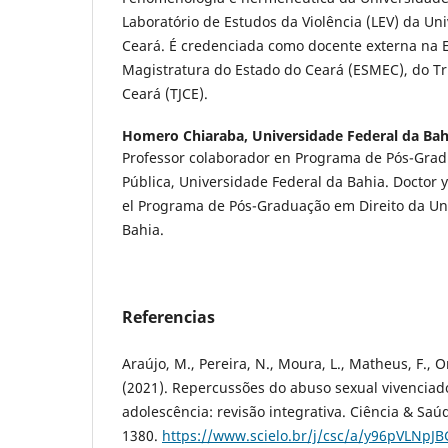
Laboratório de Estudos da Violência (LEV) da Un
Ceará. É credenciada como docente externa na E
Magistratura do Estado do Ceará (ESMEC), do Tr
Ceará (TJCE).
Homero Chiaraba,
Universidade Federal da Bah
Professor colaborador en Programa de Pós-Gra
Pública, Universidade Federal da Bahia. Doctor 
el Programa de Pós-Graduação em Direito da Un
Bahia.
Referencias
Araújo, M., Pereira, N., Moura, L., Matheus, F., Or
(2021). Repercussões do abuso sexual vivenciado
adolescência: revisão integrativa. Ciência & Saúd
1380.
https://www.scielo.br/j/csc/a/y96pVLNpJB