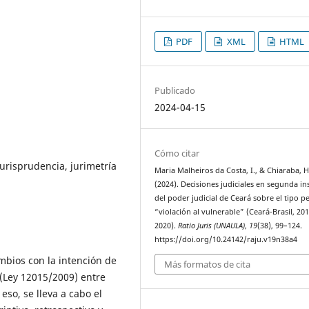
PDF
XML
HTML
Publicado
2024-04-15
Cómo citar
jurisprudencia, jurimetría
Maria Malheiros da Costa, I., & Chiaraba, H
(2024). Decisiones judiciales en segunda in
del poder judicial de Ceará sobre el tipo p
“violación al vulnerable” (Ceará-Brasil, 201
2020).
Ratio Juris (UNAULA)
,
19
(38), 99–124.
https://doi.org/10.24142/raju.v19n38a4
mbios con la intención de
Más formatos de cita
 (Ley 12015/2009) entre
 eso, se lleva a cabo el