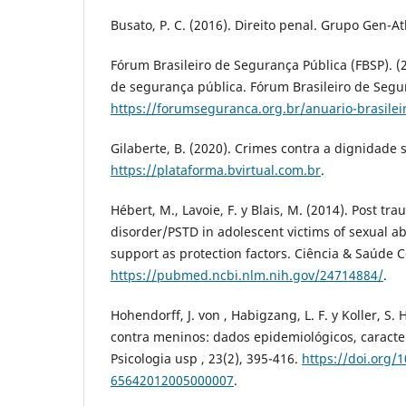
Busato, P. C. (2016). Direito penal. Grupo Gen-At
Fórum Brasileiro de Segurança Pública (FBSP). (2
de segurança pública. Fórum Brasileiro de Segu
https://forumseguranca.org.br/anuario-brasilei
Gilaberte, B. (2020). Crimes contra a dignidade s
https://plataforma.bvirtual.com.br
.
Hébert, M., Lavoie, F. y Blais, M. (2014). Post tra
disorder/PSTD in adolescent victims of sexual ab
support as protection factors. Ciência & Saúde Co
https://pubmed.ncbi.nlm.nih.gov/24714884/
.
Hohendorff, J. von , Habigzang, L. F. y Koller, S. 
contra meninos: dados epidemiológicos, caracte
Psicologia usp , 23(2), 395-416.
https://doi.org/
65642012005000007
.