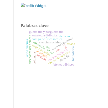
Palabras clave
guerra fría y posguerra fría
estrategia didáctica
derecho
enseñanza del derecho
derechos humanos
código de Ética médica
latino américa
educación virtual
ciencias sociales
estado
lengua de señas
tiar
oea
biopolítica
cine
clínicas jurídicas
ontología
educación superior
colombia
médicos
filosofía
bienes públicos