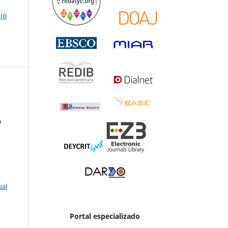
io
a
ual
Portal especializado