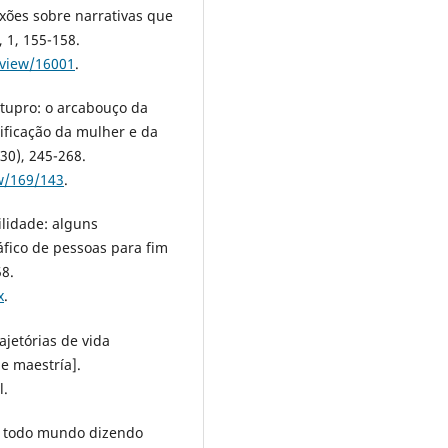
lexões sobre narrativas que
 1, 155-158.
e/view/16001
.
estupro: o arcabouço da
tificação da mulher e da
30), 245-268.
w/169/143
.
ilidade: alguns
áfico de pessoas para fim
58.
x
.
ajetórias de vida
e maestría].
l.
 e todo mundo dizendo