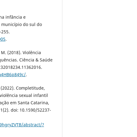
na infância e
m município do sul do
-255.
005
.
. M. (2018). Violência
equências. Ciência & Saúde
1232018234.11362016.
Lm4HB6p849c/
.
. (2022). Completitude,
iolência sexual infantil
ação em Santa Catarina,
1(2). doi: 10.1590/S2237-
9hgryZVTB/abstract/?