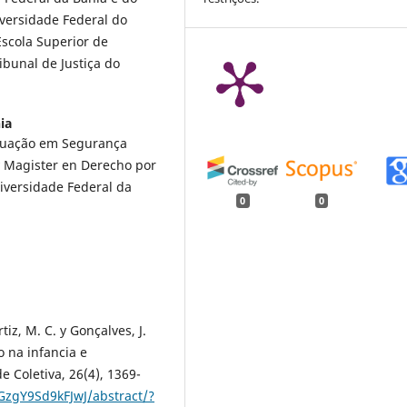
iversidade Federal do
scola Superior de
ibunal de Justiça do
ia
duação em Segurança
y Magister en Derecho por
iversidade Federal da
0
0
tiz, M. C. y Gonçalves, J.
 na infancia e
e Coletiva, 26(4), 1369-
GzgY9Sd9kFJwJ/abstract/?