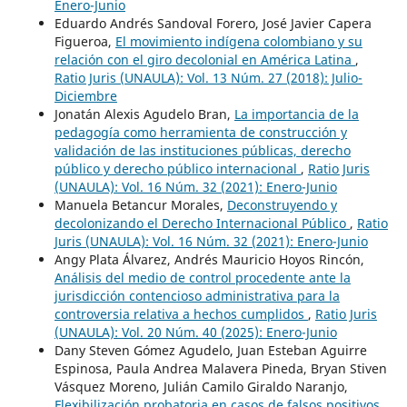
Enero-Junio
Eduardo Andrés Sandoval Forero, José Javier Capera
Figueroa,
El movimiento indígena colombiano y su
relación con el giro decolonial en América Latina
,
Ratio Juris (UNAULA): Vol. 13 Núm. 27 (2018): Julio-
Diciembre
Jonatán Alexis Agudelo Bran,
La importancia de la
pedagogía como herramienta de construcción y
validación de las instituciones públicas, derecho
público y derecho público internacional
,
Ratio Juris
(UNAULA): Vol. 16 Núm. 32 (2021): Enero-Junio
Manuela Betancur Morales,
Deconstruyendo y
decolonizando el Derecho Internacional Público
,
Ratio
Juris (UNAULA): Vol. 16 Núm. 32 (2021): Enero-Junio
Angy Plata Álvarez, Andrés Mauricio Hoyos Rincón,
Análisis del medio de control procedente ante la
jurisdicción contencioso administrativa para la
controversia relativa a hechos cumplidos
,
Ratio Juris
(UNAULA): Vol. 20 Núm. 40 (2025): Enero-Junio
Dany Steven Gómez Agudelo, Juan Esteban Aguirre
Espinosa, Paula Andrea Malavera Pineda, Bryan Stiven
Vásquez Moreno, Julián Camilo Giraldo Naranjo,
Flexibilización probatoria en casos de falsos positivos