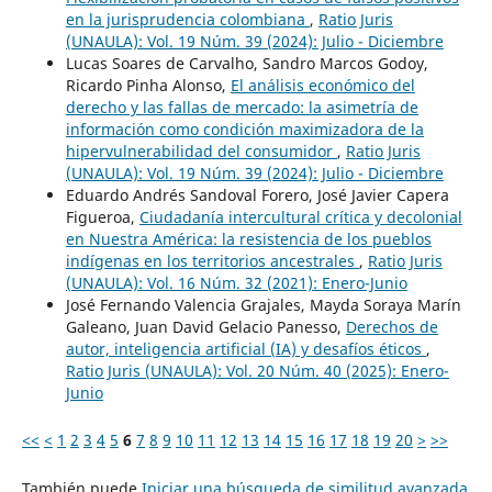
en la jurisprudencia colombiana
,
Ratio Juris
(UNAULA): Vol. 19 Núm. 39 (2024): Julio - Diciembre
Lucas Soares de Carvalho, Sandro Marcos Godoy,
Ricardo Pinha Alonso,
El análisis económico del
derecho y las fallas de mercado: la asimetría de
información como condición maximizadora de la
hipervulnerabilidad del consumidor
,
Ratio Juris
(UNAULA): Vol. 19 Núm. 39 (2024): Julio - Diciembre
Eduardo Andrés Sandoval Forero, José Javier Capera
Figueroa,
Ciudadanía intercultural crítica y decolonial
en Nuestra América: la resistencia de los pueblos
indígenas en los territorios ancestrales
,
Ratio Juris
(UNAULA): Vol. 16 Núm. 32 (2021): Enero-Junio
José Fernando Valencia Grajales, Mayda Soraya Marín
Galeano, Juan David Gelacio Panesso,
Derechos de
autor, inteligencia artificial (IA) y desafíos éticos
,
Ratio Juris (UNAULA): Vol. 20 Núm. 40 (2025): Enero-
Junio
<<
<
1
2
3
4
5
6
7
8
9
10
11
12
13
14
15
16
17
18
19
20
>
>>
También puede
Iniciar una búsqueda de similitud avanzada