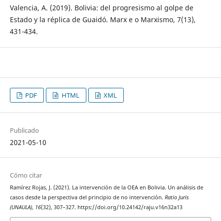
Valencia, A. (2019). Bolivia: del progresismo al golpe de
Estado y la réplica de Guaidó. Marx e o Marxismo, 7(13),
431-434.
PDF
HTML
XML
Publicado
2021-05-10
Cómo citar
Ramírez Rojas, J. (2021). La intervención de la OEA en Bolivia. Un análisis de
casos desde la perspectiva del principio de no intervención.
Ratio Juris
(UNAULA)
,
16
(32), 307–327. https://doi.org/10.24142/raju.v16n32a13