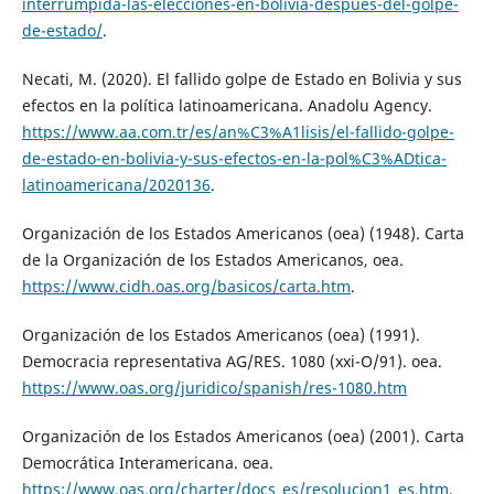
interrumpida-las-elecciones-en-bolivia-despues-del-golpe-
de-estado/
.
Necati, M. (2020). El fallido golpe de Estado en Bolivia y sus
efectos en la política latinoamericana. Anadolu Agency.
https://www.aa.com.tr/es/an%C3%A1lisis/el-fallido-golpe-
de-estado-en-bolivia-y-sus-efectos-en-la-pol%C3%ADtica-
latinoamericana/2020136
.
Organización de los Estados Americanos (oea) (1948). Carta
de la Organización de los Estados Americanos, oea.
https://www.cidh.oas.org/basicos/carta.htm
.
Organización de los Estados Americanos (oea) (1991).
Democracia representativa AG/RES. 1080 (xxi-O/91). oea.
https://www.oas.org/juridico/spanish/res-1080.htm
Organización de los Estados Americanos (oea) (2001). Carta
Democrática Interamericana. oea.
https://www.oas.org/charter/docs_es/resolucion1_es.htm
.