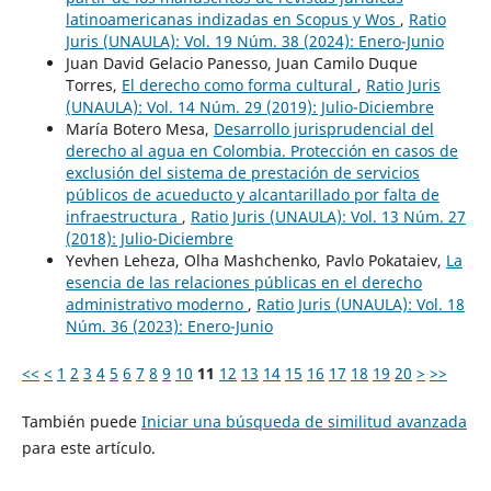
latinoamericanas indizadas en Scopus y Wos
,
Ratio
Juris (UNAULA): Vol. 19 Núm. 38 (2024): Enero-Junio
Juan David Gelacio Panesso, Juan Camilo Duque
Torres,
El derecho como forma cultural
,
Ratio Juris
(UNAULA): Vol. 14 Núm. 29 (2019): Julio-Diciembre
María Botero Mesa,
Desarrollo jurisprudencial del
derecho al agua en Colombia. Protección en casos de
exclusión del sistema de prestación de servicios
públicos de acueducto y alcantarillado por falta de
infraestructura
,
Ratio Juris (UNAULA): Vol. 13 Núm. 27
(2018): Julio-Diciembre
Yevhen Leheza, Olha Mashchenko, Pavlo Pokataiev,
La
esencia de las relaciones públicas en el derecho
administrativo moderno
,
Ratio Juris (UNAULA): Vol. 18
Núm. 36 (2023): Enero-Junio
<<
<
1
2
3
4
5
6
7
8
9
10
11
12
13
14
15
16
17
18
19
20
>
>>
También puede
Iniciar una búsqueda de similitud avanzada
para este artículo.