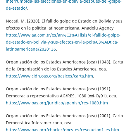
interrumpida-las-elecciones-en-bolivia-despues-del-golpe-
de-estado/
.
Necati, M. (2020). El fallido golpe de Estado en Bolivia y sus
efectos en la política latinoamericana. Anadolu Agency.
https://www.aa.com.tr/es/an%C3%A1lisis/el-fallido-golpe-
de-estado-en-bolivia-y-sus-efectos-en-la-pol%C3%ADtica-
latinoamericana/2020136
.
Organización de los Estados Americanos (oea) (1948). Carta
de la Organización de los Estados Americanos, oea.
https://www.cidh.oas.org/basicos/carta.htm
.
Organización de los Estados Americanos (oea) (1991).
Democracia representativa AG/RES. 1080 (xxi-O/91). oea.
https://www.oas.org/juridico/spanish/res-1080.htm
Organización de los Estados Americanos (oea) (2001). Carta
Democrática Interamericana. oea.
https://www.oas.org/charter/docs_es/resolucion1_es.htm
.