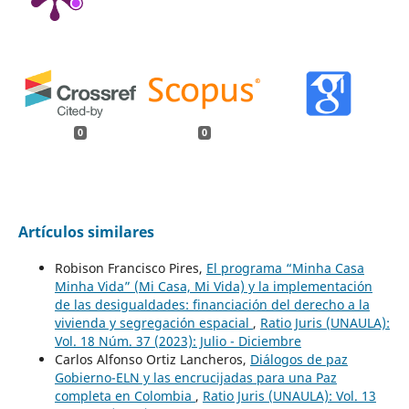
0
0
Artículos similares
Robison Francisco Pires,
El programa “Minha Casa
Minha Vida” (Mi Casa, Mi Vida) y la implementación
de las desigualdades: financiación del derecho a la
vivienda y segregación espacial
,
Ratio Juris (UNAULA):
Vol. 18 Núm. 37 (2023): Julio - Diciembre
Carlos Alfonso Ortiz Lancheros,
Diálogos de paz
Gobierno-ELN y las encrucijadas para una Paz
completa en Colombia
,
Ratio Juris (UNAULA): Vol. 13