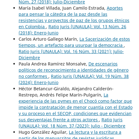
Núm. 27 (2018): Julio-Diciembre
María Isabel Villada, Juan Camilo Estrada,
Aportes
para pensar la cátedra de la paz desde las
resistencias y proyectos de paz de los grupos étnicos
en Colombia
,
Ratio Juris (UNAULA): Vol. 13 Núm. 26
(2018): Enero-Junio
Carlos Arturo Gallego Marín,
La Sacerización de estos
tiempos, un artefacto para usurpar la democracia
,
Ratio Juris (UNAULA): Vol. 16 Núm. 33 (2021): Julio-
Diciembre
Paula Andrea Ramírez Monsalve,
De escenarios
políticos de reconocimiento a identidades de género
no conformes
,
Ratio Juris (UNAULA): Vol. 19 Núm. 38
(2024): Enero-Junio
Héctor Betancur-Giraldo, Alejandro Calderón-
Restrepo, Andrés Felipe Marín-Pulgarín,
La
experiencia de las pymes en el Chocó como factor que
impide la contratación de menor cuantía con el Estado
y su proceso en el SECOP, condiciones que evidencian
sus desventajas frente a otros actores
,
Ratio Juris
(UNAULA): Vol. 18 Núm. 37 (2023): Julio - Diciembre
Hugo González Aguilar,
La lectura y la escritura a
partir de los manuscritos de revistas jurídicas