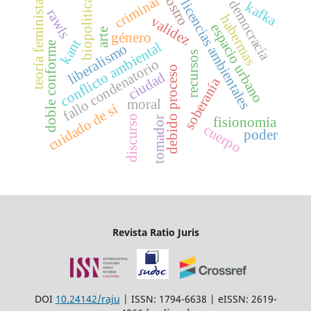
rostro
criminal
biopolitica
licencias ambientales
democracia
teoría feminista
kafka
rawls
habermas
validez
espacio urbano
arte
género
kant
conflicto ambiental
doble conforme
liberalismo
recursos
fallo condenatorio
debido proceso
ciudad
soberanía
moral
cuidado de sí
discurso
fisionomía
tomador
cuerpo
poder
Revista Ratio Juris
DOI
10.24142/raju
| ISSN: 1794-6638 | eISSN: 2619-