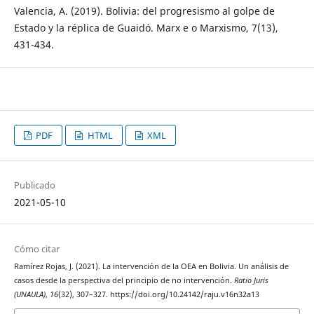
Valencia, A. (2019). Bolivia: del progresismo al golpe de
Estado y la réplica de Guaidó. Marx e o Marxismo, 7(13),
431-434.
PDF
HTML
XML
Publicado
2021-05-10
Cómo citar
Ramírez Rojas, J. (2021). La intervención de la OEA en Bolivia. Un análisis de
casos desde la perspectiva del principio de no intervención.
Ratio Juris
(UNAULA)
,
16
(32), 307–327. https://doi.org/10.24142/raju.v16n32a13