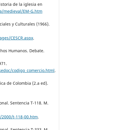
istoria de la iglesia en
ria/medieval/EM-G.htm
iales y Culturales (1966).
Pages/CESCR.aspx
.
rechos Humanos. Debate.
971.
sedoc/codigo_comercio.html
.
ica de Colombia (2.a ed).
onal. Sentencia T-118. M.
a/2000/t-118-00.htm
.
onal. Sentencia T-333. M.