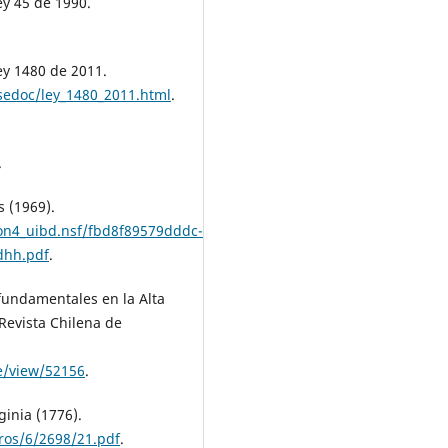
ey 45 de 1990.
ey 1480 de 2011.
sedoc/ley_1480_2011.html
.
.
 (1969).
on4_uibd.nsf/fbd8f89579dddc-
dhh.pdf
.
 fundamentales en la Alta
Revista Chilena de
le/view/52156
.
inia (1776).
ros/6/2698/21.pdf
.