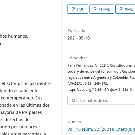
PDF
HTML
XML
Publicado
echos humanos,
2021-05-10
o
Cómo citar
Peña Fernández, A. (2021). Constitucional
social y derechos del consumidor: Revisió
legislativa entre Argentina y Colombia.
Rati
el actor principal dentro
(UNAULA)
,
16
(32), 249–272.
https://doi.org/10.24142/raju.v16n32a10
tenido el suficiente
l contemporáneo. Sus
Más formatos de cita
nada en las últimas dos
mayoría de los países
os derechos del
Número
iando por una breve
Vol. 16 Núm. 32 (2021): Enero-Jun
ales y sus garantías, y