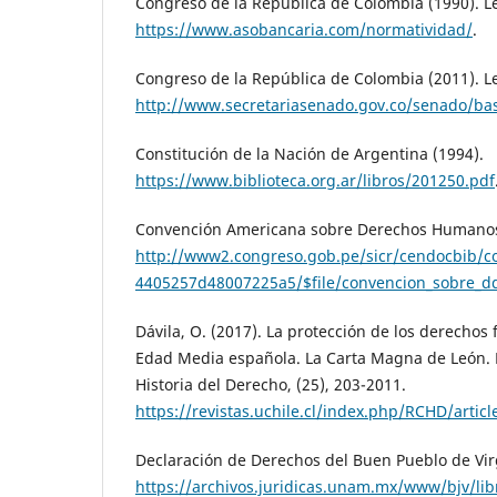
Congreso de la República de Colombia (1990). L
https://www.asobancaria.com/normatividad/
.
Congreso de la República de Colombia (2011). L
http://www.secretariasenado.gov.co/senado/ba
Constitución de la Nación de Argentina (1994).
https://www.biblioteca.org.ar/libros/201250.pdf
Convención Americana sobre Derechos Humanos
http://www2.congreso.gob.pe/sicr/cendocbib/c
4405257d48007225a5/$file/convencion_sobre_d
Dávila, O. (2017). La protección de los derechos
Edad Media española. La Carta Magna de León. 
Historia del Derecho, (25), 203-2011.
https://revistas.uchile.cl/index.php/RCHD/artic
Declaración de Derechos del Buen Pueblo de Virg
https://archivos.juridicas.unam.mx/www/bjv/lib