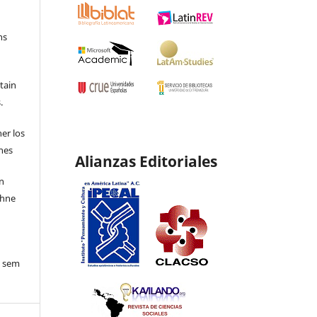
ns
etain
.
ner los
ones
Alianzas Editoriales
en
ohne
o sem