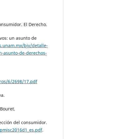
consumidor. El Derecho.
ivos: un asunto de
cas.unam.mx/bjv/detalle-
un-asunto-de-derechos-
ros/6/2698/17.pdf
ea.
 Bouret.
tección del consumidor.
plpmisc2016d1_es.pdf
.