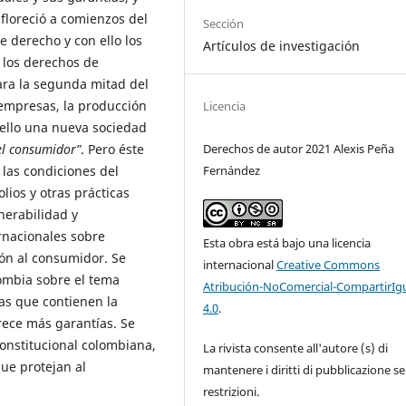
 floreció a comienzos del
Sección
e derecho y con ello los
Artículos de investigación
a los derechos de
ara la segunda mitad del
s empresas, la producción
Licencia
 ello una nueva sociedad
Derechos de autor 2021 Alexis Peña
el consumidor”
. Pero éste
Fernández
las condiciones del
lios y otras prácticas
nerabilidad y
ernacionales sobre
Esta obra está bajo una licencia
ón al consumidor. Se
internacional
Creative Commons
ombia sobre el tema
Atribución-NoComercial-CompartirIg
as que contienen la
4.0
.
rece más garantías. Se
constitucional colombiana,
La rivista consente all'autore (s) di
ue protejan al
mantenere i diritti di pubblicazione s
restrizioni.