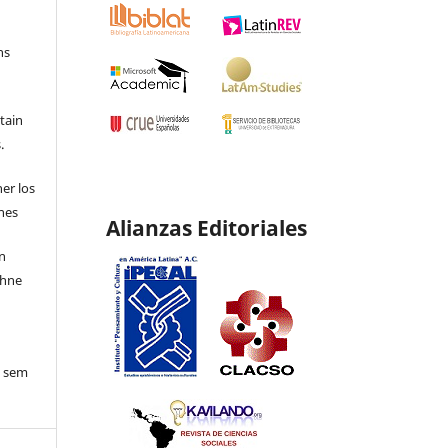
ns
etain
.
ner los
ones
Alianzas Editoriales
en
ohne
o sem