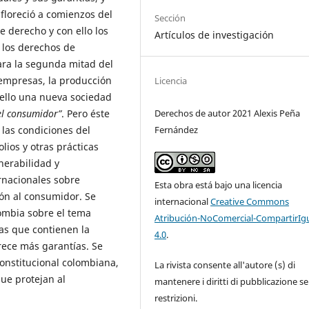
 floreció a comienzos del
Sección
e derecho y con ello los
Artículos de investigación
a los derechos de
ara la segunda mitad del
s empresas, la producción
Licencia
 ello una nueva sociedad
Derechos de autor 2021 Alexis Peña
el consumidor”
. Pero éste
Fernández
las condiciones del
lios y otras prácticas
nerabilidad y
ernacionales sobre
Esta obra está bajo una licencia
ón al consumidor. Se
internacional
Creative Commons
ombia sobre el tema
Atribución-NoComercial-CompartirIg
as que contienen la
4.0
.
rece más garantías. Se
constitucional colombiana,
La rivista consente all'autore (s) di
ue protejan al
mantenere i diritti di pubblicazione s
restrizioni.