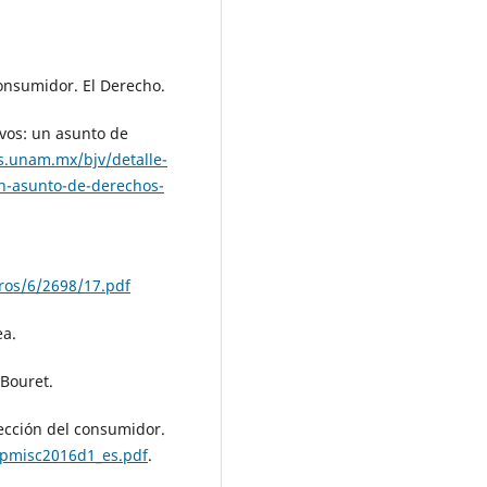
consumidor. El Derecho.
ivos: un asunto de
cas.unam.mx/bjv/detalle-
un-asunto-de-derechos-
ros/6/2698/17.pdf
ea.
 Bouret.
tección del consumidor.
plpmisc2016d1_es.pdf
.