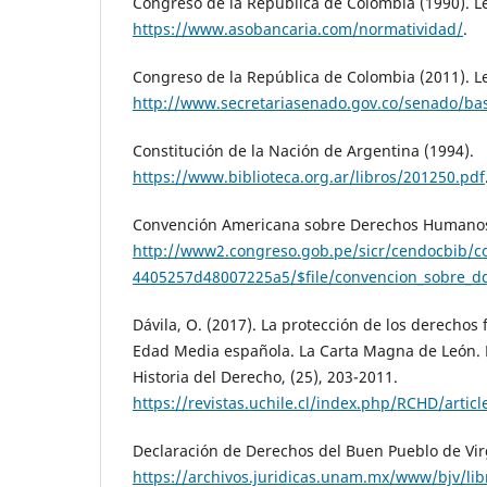
Congreso de la República de Colombia (1990). L
https://www.asobancaria.com/normatividad/
.
Congreso de la República de Colombia (2011). L
http://www.secretariasenado.gov.co/senado/ba
Constitución de la Nación de Argentina (1994).
https://www.biblioteca.org.ar/libros/201250.pdf
Convención Americana sobre Derechos Humanos
http://www2.congreso.gob.pe/sicr/cendocbib/c
4405257d48007225a5/$file/convencion_sobre_d
Dávila, O. (2017). La protección de los derechos
Edad Media española. La Carta Magna de León. 
Historia del Derecho, (25), 203-2011.
https://revistas.uchile.cl/index.php/RCHD/artic
Declaración de Derechos del Buen Pueblo de Virg
https://archivos.juridicas.unam.mx/www/bjv/lib