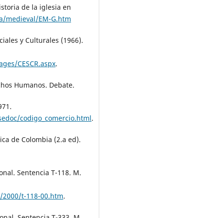
istoria de la iglesia en
ria/medieval/EM-G.htm
iales y Culturales (1966).
Pages/CESCR.aspx
.
rechos Humanos. Debate.
971.
sedoc/codigo_comercio.html
.
ica de Colombia (2.a ed).
onal. Sentencia T-118. M.
a/2000/t-118-00.htm
.
onal. Sentencia T-333. M.