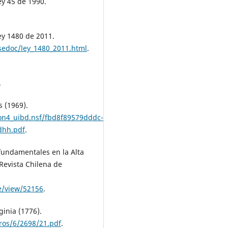
ey 45 de 1990.
ey 1480 de 2011.
sedoc/ley_1480_2011.html
.
.
 (1969).
on4_uibd.nsf/fbd8f89579dddc-
dhh.pdf
.
 fundamentales en la Alta
Revista Chilena de
le/view/52156
.
inia (1776).
ros/6/2698/21.pdf
.