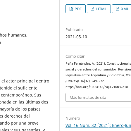
PDF
HTML
XML
Publicado
echos humanos,
2021-05-10
o
Cómo citar
Peña Fernández, A. (2021). Constitucional
social y derechos del consumidor: Revisió
legislativa entre Argentina y Colombia.
Rati
el actor principal dentro
(UNAULA)
,
16
(32), 249–272.
https://doi.org/10.24142/raju.v16n32a10
tenido el suficiente
l contemporáneo. Sus
Más formatos de cita
nada en las últimas dos
mayoría de los países
os derechos del
Número
iando por una breve
Vol. 16 Núm. 32 (2021): Enero-Jun
ales y sus garantías, y