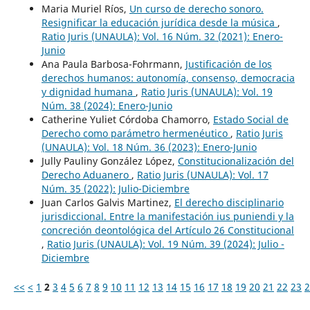
Maria Muriel Ríos,
Un curso de derecho sonoro.
Resignificar la educación jurídica desde la música
,
Ratio Juris (UNAULA): Vol. 16 Núm. 32 (2021): Enero-
Junio
Ana Paula Barbosa-Fohrmann,
Justificación de los
derechos humanos: autonomía, consenso, democracia
y dignidad humana
,
Ratio Juris (UNAULA): Vol. 19
Núm. 38 (2024): Enero-Junio
Catherine Yuliet Córdoba Chamorro,
Estado Social de
Derecho como parámetro hermenéutico
,
Ratio Juris
(UNAULA): Vol. 18 Núm. 36 (2023): Enero-Junio
Jully Pauliny González López,
Constitucionalización del
Derecho Aduanero
,
Ratio Juris (UNAULA): Vol. 17
Núm. 35 (2022): Julio-Diciembre
Juan Carlos Galvis Martinez,
El derecho disciplinario
jurisdiccional. Entre la manifestación ius puniendi y la
concreción deontológica del Artículo 26 Constitucional
,
Ratio Juris (UNAULA): Vol. 19 Núm. 39 (2024): Julio -
Diciembre
<<
<
1
2
3
4
5
6
7
8
9
10
11
12
13
14
15
16
17
18
19
20
21
22
23
2