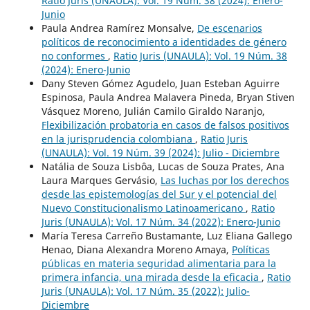
Ratio Juris (UNAULA): Vol. 19 Núm. 38 (2024): Enero-
Junio
Paula Andrea Ramírez Monsalve,
De escenarios
políticos de reconocimiento a identidades de género
no conformes
,
Ratio Juris (UNAULA): Vol. 19 Núm. 38
(2024): Enero-Junio
Dany Steven Gómez Agudelo, Juan Esteban Aguirre
Espinosa, Paula Andrea Malavera Pineda, Bryan Stiven
Vásquez Moreno, Julián Camilo Giraldo Naranjo,
Flexibilización probatoria en casos de falsos positivos
en la jurisprudencia colombiana
,
Ratio Juris
(UNAULA): Vol. 19 Núm. 39 (2024): Julio - Diciembre
Natália de Souza Lisbôa, Lucas de Souza Prates, Ana
Laura Marques Gervásio,
Las luchas por los derechos
desde las epistemologías del Sur y el potencial del
Nuevo Constitucionalismo Latinoamericano
,
Ratio
Juris (UNAULA): Vol. 17 Núm. 34 (2022): Enero-Junio
María Teresa Carreño Bustamante, Luz Eliana Gallego
Henao, Diana Alexandra Moreno Amaya,
Políticas
públicas en materia seguridad alimentaria para la
primera infancia, una mirada desde la eficacia
,
Ratio
Juris (UNAULA): Vol. 17 Núm. 35 (2022): Julio-
Diciembre