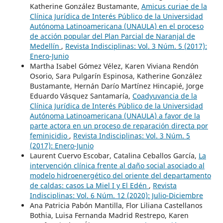
Katherine González Bustamante,
Amicus curiae de la
Clínica Jurídica de Interés Público de la Universidad
Autónoma Latinoamericana (UNAULA) en el proceso
de acción popular del Plan Parcial de Naranjal de
Medellín
,
Revista Indisciplinas: Vol. 3 Núm. 5 (2017):
Enero-Junio
Martha Isabel Gómez Vélez, Karen Viviana Rendón
Osorio, Sara Pulgarín Espinosa, Katherine González
Bustamante, Hernán Darío Martínez Hincapié, Jorge
Eduardo Vásquez Santamaría,
Coadyuvancia de la
Clínica Jurídica de Interés Público de la Universidad
Autónoma Latinoamericana (UNAULA) a favor de la
parte actora en un proceso de reparación directa por
feminicidio
,
Revista Indisciplinas: Vol. 3 Núm. 5
(2017): Enero-Junio
Laurent Cuervo Escobar, Catalina Ceballos García,
La
intervención clínica frente al daño social asociado al
modelo hidroenergético del oriente del departamento
de caldas: casos La Miel I y El Edén
,
Revista
Indisciplinas: Vol. 6 Núm. 12 (2020): Julio-Diciembre
Ana Patricia Pabón Mantilla, Flor Liliana Castellanos
Bothia, Luisa Fernanda Madrid Restrepo, Karen