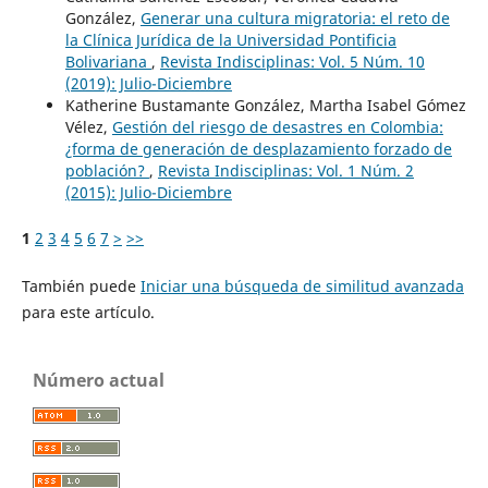
González,
Generar una cultura migratoria: el reto de
la Clínica Jurídica de la Universidad Pontificia
Bolivariana
,
Revista Indisciplinas: Vol. 5 Núm. 10
(2019): Julio-Diciembre
Katherine Bustamante González, Martha Isabel Gómez
Vélez,
Gestión del riesgo de desastres en Colombia:
¿forma de generación de desplazamiento forzado de
población?
,
Revista Indisciplinas: Vol. 1 Núm. 2
(2015): Julio-Diciembre
1
2
3
4
5
6
7
>
>>
También puede
Iniciar una búsqueda de similitud avanzada
para este artículo.
Número actual