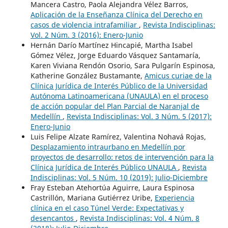
Mancera Castro, Paola Alejandra Vélez Barros,
Aplicación de la Enseñanza Clínica del Derecho en
casos de violencia intrafamiliar
,
Revista Indisciplinas:
Vol. 2 Núm. 3 (2016): Enero-Junio
Hernán Darío Martínez Hincapié, Martha Isabel
Gómez Vélez, Jorge Eduardo Vásquez Santamaría,
Karen Viviana Rendón Osorio, Sara Pulgarín Espinosa,
Katherine González Bustamante,
Amicus curiae de la
Clínica Jurídica de Interés Público de la Universidad
Autónoma Latinoamericana (UNAULA) en el proceso
de acción popular del Plan Parcial de Naranjal de
Medellín
,
Revista Indisciplinas: Vol. 3 Núm. 5 (2017):
Enero-Junio
Luis Felipe Alzate Ramírez, Valentina Nohavá Rojas,
Desplazamiento intraurbano en Medellín por
proyectos de desarrollo: retos de intervención para la
Clínica Jurídica de Interés Público UNAULA
,
Revista
Indisciplinas: Vol. 5 Núm. 10 (2019): Julio-Diciembre
Fray Esteban Atehortúa Aguirre, Laura Espinosa
Castrillón, Mariana Gutiérrez Uribe,
Experiencia
clínica en el caso Túnel Verde: Expectativas y
desencantos
,
Revista Indisciplinas: Vol. 4 Núm. 8