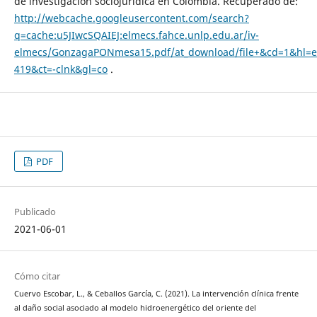
de investigación sociojurídica en Colombia. Recuperado de:
http://webcache.googleusercontent.com/search?
q=cache:u5JIwcSQAIEJ:elmecs.fahce.unlp.edu.ar/iv-
elmecs/GonzagaPONmesa15.pdf/at_download/file+&cd=1&hl=e
419&ct=-clnk&gl=co
.
PDF
Publicado
2021-06-01
Cómo citar
Cuervo Escobar, L., & Ceballos García, C. (2021). La intervención clínica frente
al daño social asociado al modelo hidroenergético del oriente del