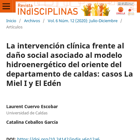
Inicio
/
Archivos
/
Vol. 6 Núm. 12 (2020): Julio-Diciembre
/
Artículos
La intervención clínica frente al
daño social asociado al modelo
hidroenergético del oriente del
departamento de caldas: casos La
Miel I y El Edén
Laurent Cuervo Escobar
Universidad de Caldas
Catalina Ceballos García
DOI:
https://doi.org/10.24142/indis.v6n12a6