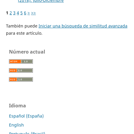
(2018): Julio-Diciembre
1
2
3
4
5
6
>
>>
También puede
Iniciar una búsqueda de similitud avanzada
para este artículo.
Número actual
Idioma
Español (España)
English
Português (Brasil)