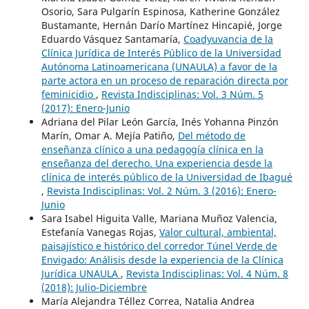
Osorio, Sara Pulgarín Espinosa, Katherine González
Bustamante, Hernán Darío Martínez Hincapié, Jorge
Eduardo Vásquez Santamaría,
Coadyuvancia de la
Clínica Jurídica de Interés Público de la Universidad
Autónoma Latinoamericana (UNAULA) a favor de la
parte actora en un proceso de reparación directa por
feminicidio
,
Revista Indisciplinas: Vol. 3 Núm. 5
(2017): Enero-Junio
Adriana del Pilar León García, Inés Yohanna Pinzón
Marín, Omar A. Mejía Patiño,
Del método de
enseñanza clínico a una pedagogía clínica en la
enseñanza del derecho. Una experiencia desde la
clínica de interés público de la Universidad de Ibagué
,
Revista Indisciplinas: Vol. 2 Núm. 3 (2016): Enero-
Junio
Sara Isabel Higuita Valle, Mariana Muñoz Valencia,
Estefanía Vanegas Rojas,
Valor cultural, ambiental,
paisajístico e histórico del corredor Túnel Verde de
Envigado: Análisis desde la experiencia de la Clínica
Jurídica UNAULA
,
Revista Indisciplinas: Vol. 4 Núm. 8
(2018): Julio-Diciembre
María Alejandra Téllez Correa, Natalia Andrea