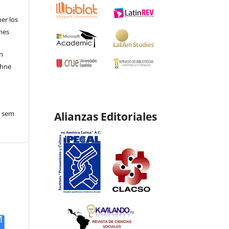
ner los
ones
en
ohne
o sem
Alianzas Editoriales