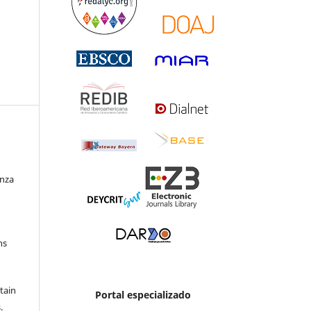
enza
ns
etain
Portal especializado
.