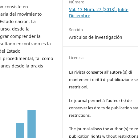
Número
ón consiste en
Vol. 13 Núm. 27 (2018): Julio-
taria del movimiento
Diciembre
 Estado nación. La
curso, desde la
Sección
lograr comprender la
Artículos de investigación
esultado encontrado es la
del Estado
Licencia
al procedimental, tal como
ianos desde la praxis
La rivista consente all'autore (s) di
mantenere i diritti di pubblicazione s
restrizioni.
Le journal permet à l'auteur (s) de
conserver les droits de publication sa
restrictions.
The journal allows the author (s) to r
publication rights without restrictions