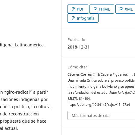
PDF
HTML
XML
Infografía
Publicado
dígena, Latinoamérica,
2018-12-31
Cómo citar
Cáceres-Correa, I., & Capera Figueroa, J. J. 
Una mirada Crítica sobre el proceso polític
movimiento indígena boliviano y su apues
n “giro-radical” a partir
la refundación del estado.
Ratio Juris (UNAU
izaciones indígenas por
13
(27), 81–104.
https://doi.org/10.24142/raju.v13n27a4
ir la política, la cultura,
ia de reconstrucción
Más formatos de cita
, propuesta que se hace
l actual.