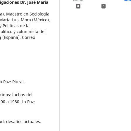
tigaciones Dr. José María
0
0
a). Maestro en Sociología
é María Luis Mora (México),
 Políticas de la
lítico y columnista del
g (España). Correo
a Paz: Plural.
cidos: luchas del
0 a 1980. La Paz:
ad: desafíos actuales.