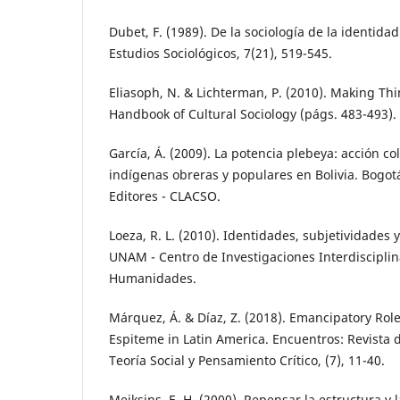
Dubet, F. (1989). De la sociología de la identidad 
Estudios Sociológicos, 7(21), 519-545.
Eliasoph, N. & Lichterman, P. (2010). Making Things
Handbook of Cultural Sociology (págs. 483-493).
García, Á. (2009). La potencia plebeya: acción co
indígenas obreras y populares en Bolivia. Bogot
Editores - CLACSO.
Loeza, R. L. (2010). Identidades, subjetividades y
UNAM - Centro de Investigaciones Interdisciplin
Humanidades.
Márquez, Á. & Díaz, Z. (2018). Emancipatory Role o
Espiteme in Latin America. Encuentros: Revista
Teoría Social y Pensamiento Crítico, (7), 11-40.
Meiksins, E. H. (2000). Repensar la estructura y 