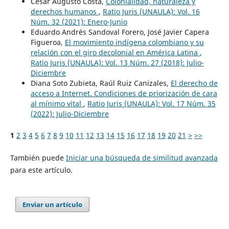
César Augusto Costa,
Colonialidad, naturaleza y
derechos humanos
,
Ratio Juris (UNAULA): Vol. 16
Núm. 32 (2021): Enero-Junio
Eduardo Andrés Sandoval Forero, José Javier Capera
Figueroa,
El movimiento indígena colombiano y su
relación con el giro decolonial en América Latina
,
Ratio Juris (UNAULA): Vol. 13 Núm. 27 (2018): Julio-
Diciembre
Diana Soto Zubieta, Raúl Ruiz Canizales,
El derecho de
acceso a Internet. Condiciones de priorización de cara
al mínimo vital
,
Ratio Juris (UNAULA): Vol. 17 Núm. 35
(2022): Julio-Diciembre
1
2
3
4
5
6
7
8
9
10
11
12
13
14
15
16
17
18
19
20
21
>
>>
También puede
Iniciar una búsqueda de similitud avanzada
para este artículo.
Enviar un artículo