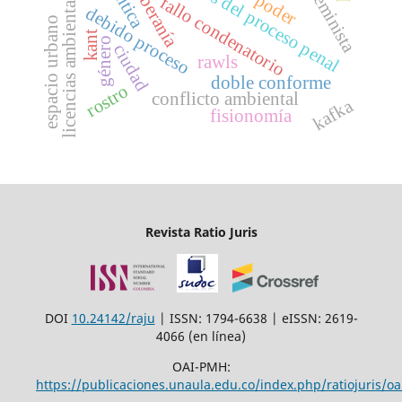
teoría feminista
soberanía
licencias ambientales
poder
fallo condenatorio
debido proceso
espacio urbano
kant
género
ciudad
rawls
doble conforme
rostro
conflicto ambiental
kafka
fisionomía
Revista Ratio Juris
DOI
10.24142/raju
| ISSN: 1794-6638 | eISSN: 2619-
4066 (en línea)
OAI-PMH:
https://publicaciones.unaula.edu.co/index.php/ratiojuris/oa