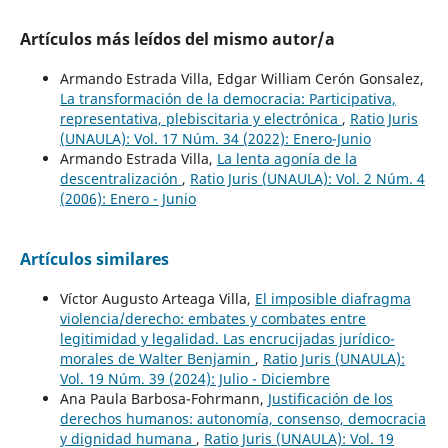
Artículos más leídos del mismo autor/a
Armando Estrada Villa, Edgar William Cerón Gonsalez,
La transformación de la democracia: Participativa,
representativa, plebiscitaria y electrónica
,
Ratio Juris
(UNAULA): Vol. 17 Núm. 34 (2022): Enero-Junio
Armando Estrada Villa,
La lenta agonía de la
descentralización
,
Ratio Juris (UNAULA): Vol. 2 Núm. 4
(2006): Enero - Junio
Artículos similares
Víctor Augusto Arteaga Villa,
El imposible diafragma
violencia/derecho: embates y combates entre
legitimidad y legalidad. Las encrucijadas jurídico-
morales de Walter Benjamin
,
Ratio Juris (UNAULA):
Vol. 19 Núm. 39 (2024): Julio - Diciembre
Ana Paula Barbosa-Fohrmann,
Justificación de los
derechos humanos: autonomía, consenso, democracia
y dignidad humana
,
Ratio Juris (UNAULA): Vol. 19