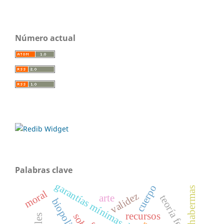
Número actual
Palabras clave
garantías mínimas del proceso penal
cuerpo
habermas
moral
validez
arte
biopolitica
recursos