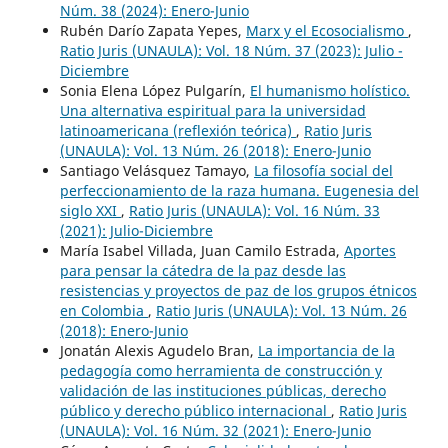
Núm. 38 (2024): Enero-Junio
Rubén Darío Zapata Yepes,
Marx y el Ecosocialismo
,
Ratio Juris (UNAULA): Vol. 18 Núm. 37 (2023): Julio -
Diciembre
Sonia Elena López Pulgarín,
El humanismo holístico.
Una alternativa espiritual para la universidad
latinoamericana (reflexión teórica)
,
Ratio Juris
(UNAULA): Vol. 13 Núm. 26 (2018): Enero-Junio
Santiago Velásquez Tamayo,
La filosofía social del
perfeccionamiento de la raza humana. Eugenesia del
siglo XXI
,
Ratio Juris (UNAULA): Vol. 16 Núm. 33
(2021): Julio-Diciembre
María Isabel Villada, Juan Camilo Estrada,
Aportes
para pensar la cátedra de la paz desde las
resistencias y proyectos de paz de los grupos étnicos
en Colombia
,
Ratio Juris (UNAULA): Vol. 13 Núm. 26
(2018): Enero-Junio
Jonatán Alexis Agudelo Bran,
La importancia de la
pedagogía como herramienta de construcción y
validación de las instituciones públicas, derecho
público y derecho público internacional
,
Ratio Juris
(UNAULA): Vol. 16 Núm. 32 (2021): Enero-Junio