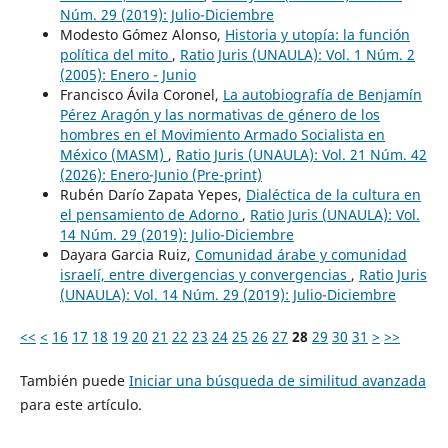
Núm. 29 (2019): Julio-Diciembre
Modesto Gómez Alonso,
Historia y utopía: la función
política del mito
,
Ratio Juris (UNAULA): Vol. 1 Núm. 2
(2005): Enero - Junio
Francisco Ávila Coronel,
La autobiografía de Benjamín
Pérez Aragón y las normativas de género de los
hombres en el Movimiento Armado Socialista en
México (MASM)
,
Ratio Juris (UNAULA): Vol. 21 Núm. 42
(2026): Enero-Junio (Pre-print)
Rubén Darío Zapata Yepes,
Dialéctica de la cultura en
el pensamiento de Adorno
,
Ratio Juris (UNAULA): Vol.
14 Núm. 29 (2019): Julio-Diciembre
Dayara Garcia Ruiz,
Comunidad árabe y comunidad
israelí, entre divergencias y convergencias
,
Ratio Juris
(UNAULA): Vol. 14 Núm. 29 (2019): Julio-Diciembre
<<
<
16
17
18
19
20
21
22
23
24
25
26
27
28
29
30
31
>
>>
También puede
Iniciar una búsqueda de similitud avanzada
para este artículo.