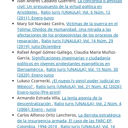
Iván Andrés Cadavid Guerrero,
La concordia o amistad
civil: Un presupuesto de la virtud política en
Aristóteles
,
Ratio Juris (UNAULA): Vol. 6 Núm. 12
(2011): Enero-Junio
Mary Sol Narváez Castro,
Víctimas de la guerra en el
Tolima: Olvidos de Humanidad. Una mirada a las
afectaciones de los protagonistas de los procesos de
reparación
,
Ratio Juris (UNAULA): Vol. 14 Núm. 29
(2019): Julio-Diciembre
Rafael Ángel Gómez-Gallego, Claudia María Muñoz-
García,
Significaciones imaginarias y ciudadanía
políticos en jóvenes protestantes evangélicos en
Iberoamérica
,
Ratio Juris (UNAULA): Vol. 15 Núm. 30
(2020): Enero-Junio
Lukasz Czarnecki,
¿El nuevo (y viejo) poder judicial en
México?
,
Ratio Juris (UNAULA): Vol. 21 Núm. 42 (2026):
Enero-Junio (Pre-print)
Armando Estrada Villa,
La lenta agonía de la
descentralización
,
Ratio Juris (UNAULA): Vol. 2 Núm. 4
(2006): Enero - Junio
Carlos Alfonso Ortiz Lancheros,
La derrota estratégica
de la insurgencia armada, El caso de las FARC-EP,
Colombia, 1994-2010
,
Ratio Juris (UNAULA): Vol. 14