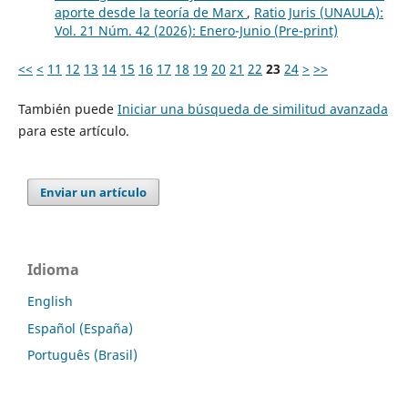
aporte desde la teoría de Marx
,
Ratio Juris (UNAULA):
Vol. 21 Núm. 42 (2026): Enero-Junio (Pre-print)
<<
<
11
12
13
14
15
16
17
18
19
20
21
22
23
24
>
>>
También puede
Iniciar una búsqueda de similitud avanzada
para este artículo.
Enviar un artículo
Idioma
English
Español (España)
Português (Brasil)