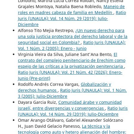
Londoño, Martha Lucía Correa Roldán, Nancy Estella
Grajales Montoya, Natalia Baena Robledo,
Manejo de
roles en madres cabeza de familia en Medellín
,
Ratio
Juris (UNAULA): Vol. 14 Núm. 29 (2019): Julio-
Diciembre
Alfonso Tito Mejia Restrepo,
¿Un nuevo derecho para
una sola justicia protectora del derecho laboral y de la
seguridad social en Colombia?
,
Ratio Juris (UNAULA):
Vol. 1 Núm. 2 (2005): Enero - Junio
Virginia Vieira da Silva, Juliane Sant'Ana Bento,
El
contrato del complejo penitenciario de Erechim como
espejo de las críticas a la privatización penitenciaria
,
Ratio Juris (UNAULA): Vol. 21 Núm. 42 (2026): Enero-
Junio (Pre-print)
Rodolfo Andrés Correa Vargas,
Globalización y
derechos humanos
,
Ratio Juris (UNAULA): Vol. 1 Núm.
3 (2005): Julio-Diciembre
Dayara Garcia Ruiz,
Comunidad árabe y comunidad
israelí, entre divergencias y convergencias
,
Ratio Juris
(UNAULA): Vol. 14 Núm. 29 (2019): Julio-Diciembre
Omar Arango Otálvaro, Gabriel Alexander Solórzano
H., Juan David Gelacio Panesso,
La técnica y la
tecnología como auto y hetero alienación del hombre: