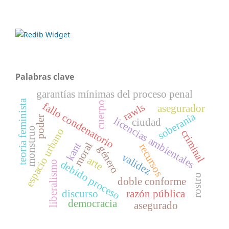
Palabras clave
garantías mínimas del proceso penal
teoría feminista
cuerpo
fallo condenatorio
rawls
asegurador
soberanía
poder
licencias ambientales
ciudad
monstruo
espacio urbano
criminal
kant
moral
recursos
género
validez
arte
debido proceso
liberalismo
rostro
doble conforme
discurso
razón pública
democracia
asegurado