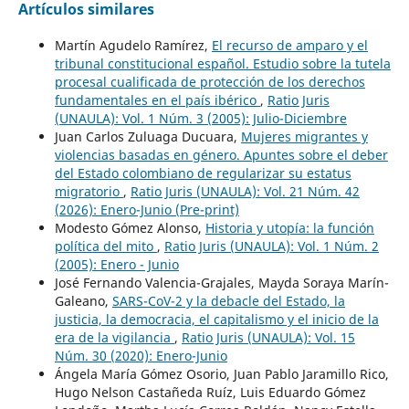
Artículos similares
Martín Agudelo Ramírez,
El recurso de amparo y el
tribunal constitucional español. Estudio sobre la tutela
procesal cualificada de protección de los derechos
fundamentales en el país ibérico
,
Ratio Juris
(UNAULA): Vol. 1 Núm. 3 (2005): Julio-Diciembre
Juan Carlos Zuluaga Ducuara,
Mujeres migrantes y
violencias basadas en género. Apuntes sobre el deber
del Estado colombiano de regularizar su estatus
migratorio
,
Ratio Juris (UNAULA): Vol. 21 Núm. 42
(2026): Enero-Junio (Pre-print)
Modesto Gómez Alonso,
Historia y utopía: la función
política del mito
,
Ratio Juris (UNAULA): Vol. 1 Núm. 2
(2005): Enero - Junio
José Fernando Valencia-Grajales, Mayda Soraya Marín-
Galeano,
SARS-CoV-2 y la debacle del Estado, la
justicia, la democracia, el capitalismo y el inicio de la
era de la vigilancia
,
Ratio Juris (UNAULA): Vol. 15
Núm. 30 (2020): Enero-Junio
Ángela María Gómez Osorio, Juan Pablo Jaramillo Rico,
Hugo Nelson Castañeda Ruíz, Luis Eduardo Gómez