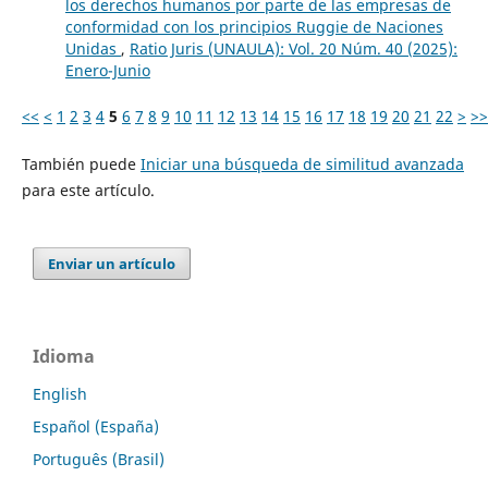
los derechos humanos por parte de las empresas de
conformidad con los principios Ruggie de Naciones
Unidas
,
Ratio Juris (UNAULA): Vol. 20 Núm. 40 (2025):
Enero-Junio
<<
<
1
2
3
4
5
6
7
8
9
10
11
12
13
14
15
16
17
18
19
20
21
22
>
>>
También puede
Iniciar una búsqueda de similitud avanzada
para este artículo.
Enviar un artículo
Idioma
English
Español (España)
Português (Brasil)