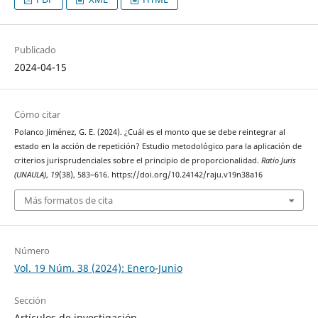
Publicado
2024-04-15
Cómo citar
Polanco Jiménez, G. E. (2024). ¿Cuál es el monto que se debe reintegrar al
estado en la acción de repetición? Estudio metodológico para la aplicación de
criterios jurisprudenciales sobre el principio de proporcionalidad.
Ratio Juris
(UNAULA)
,
19
(38), 583–616. https://doi.org/10.24142/raju.v19n38a16
Más formatos de cita
Número
Vol. 19 Núm. 38 (2024): Enero-Junio
Sección
Artículos de investigación