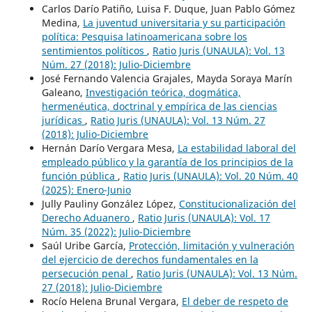
Carlos Darío Patiño, Luisa F. Duque, Juan Pablo Gómez
Medina,
La juventud universitaria y su participación
política: Pesquisa latinoamericana sobre los
sentimientos políticos
,
Ratio Juris (UNAULA): Vol. 13
Núm. 27 (2018): Julio-Diciembre
José Fernando Valencia Grajales, Mayda Soraya Marín
Galeano,
Investigación teórica, dogmática,
hermenéutica, doctrinal y empírica de las ciencias
jurídicas
,
Ratio Juris (UNAULA): Vol. 13 Núm. 27
(2018): Julio-Diciembre
Hernán Darío Vergara Mesa,
La estabilidad laboral del
empleado público y la garantía de los principios de la
función pública
,
Ratio Juris (UNAULA): Vol. 20 Núm. 40
(2025): Enero-Junio
Jully Pauliny González López,
Constitucionalización del
Derecho Aduanero
,
Ratio Juris (UNAULA): Vol. 17
Núm. 35 (2022): Julio-Diciembre
Saúl Uribe García,
Protección, limitación y vulneración
del ejercicio de derechos fundamentales en la
persecución penal
,
Ratio Juris (UNAULA): Vol. 13 Núm.
27 (2018): Julio-Diciembre
Rocío Helena Brunal Vergara,
El deber de respeto de