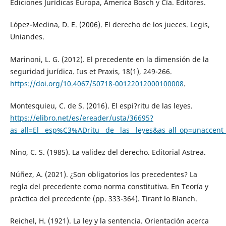
Ediciones Jurídicas Europa, America Bosch y Cía. Editores.
López-Medina, D. E. (2006). El derecho de los jueces. Legis,
Uniandes.
Marinoni, L. G. (2012). El precedente en la dimensión de la
seguridad jurídica. Ius et Praxis, 18(1), 249-266.
https://doi.org/10.4067/S0718-00122012000100008
.
Montesquieu, C. de S. (2016). El espi?ritu de las leyes.
https://elibro.net/es/ereader/usta/36695?
as_all=El__esp%C3%ADritu__de__las__leyes&as_all_op=unaccent
Nino, C. S. (1985). La validez del derecho. Editorial Astrea.
Núñez, A. (2021). ¿Son obligatorios los precedentes? La
regla del precedente como norma constitutiva. En Teoría y
práctica del precedente (pp. 333-364). Tirant lo Blanch.
Reichel, H. (1921). La ley y la sentencia. Orientación acerca