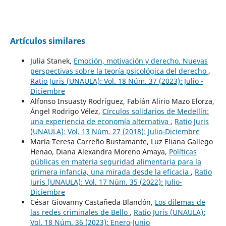
Artículos similares
Julia Stanek,
Emoción, motivación y derecho. Nuevas
perspectivas sobre la teoría psicológica del derecho
,
Ratio Juris (UNAULA): Vol. 18 Núm. 37 (2023): Julio -
Diciembre
Alfonso Insuasty Rodríguez, Fabián Alirio Mazo Elorza,
Ángel Rodrigo Vélez,
Círculos solidarios de Medellín:
una experiencia de economía alternativa
,
Ratio Juris
(UNAULA): Vol. 13 Núm. 27 (2018): Julio-Diciembre
María Teresa Carreño Bustamante, Luz Eliana Gallego
Henao, Diana Alexandra Moreno Amaya,
Políticas
públicas en materia seguridad alimentaria para la
primera infancia, una mirada desde la eficacia
,
Ratio
Juris (UNAULA): Vol. 17 Núm. 35 (2022): Julio-
Diciembre
César Giovanny Castañeda Blandón,
Los dilemas de
las redes criminales de Bello
,
Ratio Juris (UNAULA):
Vol. 18 Núm. 36 (2023): Enero-Junio