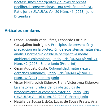
neofascismos emergentes y nuevas derechas
neoliberal-conservadoras. Una revisión temática
,
Ratio Juris (UNAULA): Vol. 20 Núm. 41 (2025): Julio-
Diciembre
Artículos similares
Leonel Antonio Vega Pérez, Leonardo Enrique
Carvajalino Rodríguez,
Principios de prevención y
precaución en la protección de ecosistemas naturales:
análisis normativo desde la perspectiva medio
ambiental colombiana
,
Ratio Juris (UNAULA): Vol. 21
Núm. 42 (2026): Enero-Junio (Pre-print)
César Augusto Costa,
Colonialidad, naturaleza y
derechos humanos
,
Ratio Juris (UNAULA): Vol. 16
Núm. 32 (2021): Enero-Junio
Victor Nikiforovich Sidorov, Elena Victorovna Sidorova,
La anatomía jurídica de los obstáculos de
procedimiento al comercio exterior
,
Ratio Juris
(UNAULA): Vol. 16 Núm. 32 (2021): Enero-Junio
Natália de Souza Lisbôa, Lucas de Souza Prates, Ana