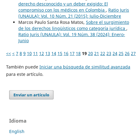
derecho desconocido y un deber exigido: El
compromiso con los médicos en Colombia
,
Ratio Juris
(UNAULA): Vol. 10 Núm. 21 (2015): Julio-Diciembre
Marcos Paulo Santa Rosa Matos,
Sobre el surgimiento
de los derechos lingüísticos como categoría jurídica
,
Ratio Juris (UNAULA): Vol. 19 Núm. 38 (2024): Enero-
Junio
<<
<
7
8
9
10
11
12
13
14
15
16
17
18
19
20
21
22
23
24
25
26
27
También puede
Iniciar una búsqueda de similitud avanzada
para este artículo.
Enviar un artículo
Idioma
English