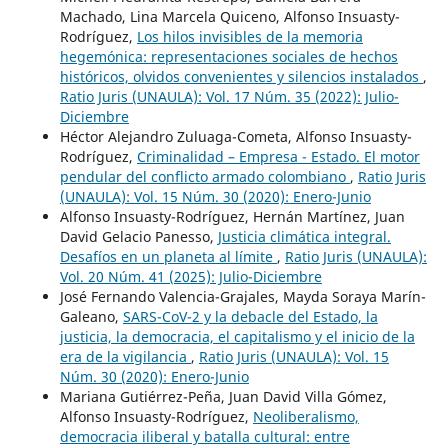
Machado, Lina Marcela Quiceno, Alfonso Insuasty-
Rodríguez,
Los hilos invisibles de la memoria
hegemónica: representaciones sociales de hechos
históricos, olvidos convenientes y silencios instalados
,
Ratio Juris (UNAULA): Vol. 17 Núm. 35 (2022): Julio-
Diciembre
Héctor Alejandro Zuluaga-Cometa, Alfonso Insuasty-
Rodríguez,
Criminalidad – Empresa - Estado. El motor
pendular del conflicto armado colombiano
,
Ratio Juris
(UNAULA): Vol. 15 Núm. 30 (2020): Enero-Junio
Alfonso Insuasty-Rodríguez, Hernán Martínez, Juan
David Gelacio Panesso,
Justicia climática integral.
Desafíos en un planeta al límite
,
Ratio Juris (UNAULA):
Vol. 20 Núm. 41 (2025): Julio-Diciembre
José Fernando Valencia-Grajales, Mayda Soraya Marín-
Galeano,
SARS-CoV-2 y la debacle del Estado, la
justicia, la democracia, el capitalismo y el inicio de la
era de la vigilancia
,
Ratio Juris (UNAULA): Vol. 15
Núm. 30 (2020): Enero-Junio
Mariana Gutiérrez-Peña, Juan David Villa Gómez,
Alfonso Insuasty-Rodríguez,
Neoliberalismo,
democracia iliberal y batalla cultural: entre