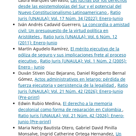
Laura Marques Gervásio,
Las luchas por los derechos
desde las epistemologías del Sur y el potencial del
Nuevo Constitucionalismo Latinoamericano
,
Ratio
Juris (UNAULA): Vol. 17 Núm. 34 (2022): Enero-Junio
Iván Andrés Cadavid Guerrero,
La concordia o amistad
civil: Un presupuesto de la virtud política en
Aristóteles
,
Ratio Juris (UNAULA): Vol. 6 Núm. 12
(2011): Enero-Junio
Martín Agudelo Ramírez,
El mérito ejecutivo de la
póliza de seguro y sus implicaciones frete al proceso
ejecutivo
,
Ratio Juris (UNAULA): Vol. 1 Núm. 2 (2005):
Enero - Junio
Duván Stiven Díaz Bejarano, Daniel Rigoberto Bernal
Gómez,
Actos administrativos en letargo: pérdida de
fuerza ejecutoria y persistencia de la legalidad
,
Ratio
Juris (UNAULA): Vol. 21 Núm. 42 (2026): Enero-Junio
(Pre-print)
Edwin Rubio Medina,
El derecho a la memoria
decolonial como forma de reparación en Colombia
,
Ratio Juris (UNAULA): Vol. 21 Núm. 42 (2026): Enero-
Junio (Pre-print)
Maria Nelsy Bautista Otero, Gabriel David Pinilla
Monsalve, Ingrid Catherine Ortega Hernandez,
Un