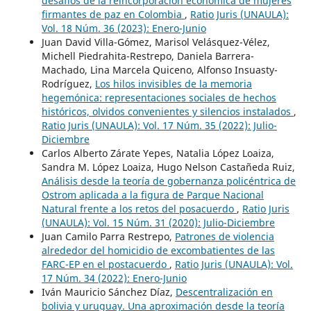
desafíos de la reincorporación económica de mujeres
firmantes de paz en Colombia
,
Ratio Juris (UNAULA):
Vol. 18 Núm. 36 (2023): Enero-Junio
Juan David Villa-Gómez, Marisol Velásquez-Vélez,
Michell Piedrahita-Restrepo, Daniela Barrera-
Machado, Lina Marcela Quiceno, Alfonso Insuasty-
Rodríguez,
Los hilos invisibles de la memoria
hegemónica: representaciones sociales de hechos
históricos, olvidos convenientes y silencios instalados
,
Ratio Juris (UNAULA): Vol. 17 Núm. 35 (2022): Julio-
Diciembre
Carlos Alberto Zárate Yepes, Natalia López Loaiza,
Sandra M. López Loaiza, Hugo Nelson Castañeda Ruiz,
Análisis desde la teoría de gobernanza policéntrica de
Ostrom aplicada a la figura de Parque Nacional
Natural frente a los retos del posacuerdo
,
Ratio Juris
(UNAULA): Vol. 15 Núm. 31 (2020): Julio-Diciembre
Juan Camilo Parra Restrepo,
Patrones de violencia
alrededor del homicidio de excombatientes de las
FARC-EP en el postacuerdo
,
Ratio Juris (UNAULA): Vol.
17 Núm. 34 (2022): Enero-Junio
Iván Mauricio Sánchez Díaz,
Descentralización en
bolivia y uruguay. Una aproximación desde la teoría