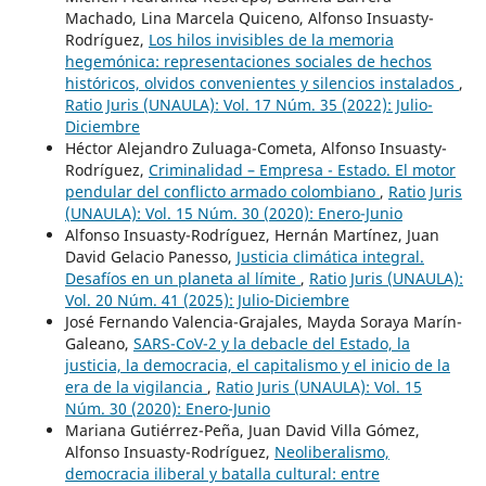
Machado, Lina Marcela Quiceno, Alfonso Insuasty-
Rodríguez,
Los hilos invisibles de la memoria
hegemónica: representaciones sociales de hechos
históricos, olvidos convenientes y silencios instalados
,
Ratio Juris (UNAULA): Vol. 17 Núm. 35 (2022): Julio-
Diciembre
Héctor Alejandro Zuluaga-Cometa, Alfonso Insuasty-
Rodríguez,
Criminalidad – Empresa - Estado. El motor
pendular del conflicto armado colombiano
,
Ratio Juris
(UNAULA): Vol. 15 Núm. 30 (2020): Enero-Junio
Alfonso Insuasty-Rodríguez, Hernán Martínez, Juan
David Gelacio Panesso,
Justicia climática integral.
Desafíos en un planeta al límite
,
Ratio Juris (UNAULA):
Vol. 20 Núm. 41 (2025): Julio-Diciembre
José Fernando Valencia-Grajales, Mayda Soraya Marín-
Galeano,
SARS-CoV-2 y la debacle del Estado, la
justicia, la democracia, el capitalismo y el inicio de la
era de la vigilancia
,
Ratio Juris (UNAULA): Vol. 15
Núm. 30 (2020): Enero-Junio
Mariana Gutiérrez-Peña, Juan David Villa Gómez,
Alfonso Insuasty-Rodríguez,
Neoliberalismo,
democracia iliberal y batalla cultural: entre