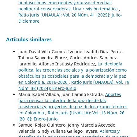
neofascismos emergentes y nuevas derechas
neoliberal-conservadoras. Una revisión temática
,
Ratio Juris (UNAULA): Vol. 20 Núm. 41 (2025): Julio-
Diciembre
Artículos similares
Juan David Villa-Gómez, Ivonne Leadith Díaz-Pérez,
Tatiana Saavedra-Florez, Carlos Andrés Sanchez-
Jaramillo, Alfonso Insuasty Rodríguez,
La ideología
política, las creencias sociales y la polarización como
obstáculos psicosociales para la democracia y la paz
en Colombia, 2016-2020
,
Ratio Juris (UNAULA): Vol. 19
Núm. 38 (2024): Enero-Junio
María Isabel Villada, Juan Camilo Estrada,
Aportes
para pensar la cátedra de la paz desde las
resistencias y proyectos de paz de los grupos étnicos
en Colombia
,
Ratio Juris (UNAULA): Vol. 13 Núm. 26
(2018): Enero-Junio
Samuel Rojas Quintero, Jenny Marcela Acevedo
Valencia, Sindy Yuliana Gallego Tavera,
Aciertos y