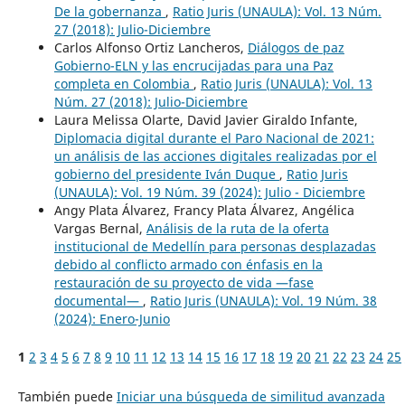
De la gobernanza
,
Ratio Juris (UNAULA): Vol. 13 Núm.
27 (2018): Julio-Diciembre
Carlos Alfonso Ortiz Lancheros,
Diálogos de paz
Gobierno-ELN y las encrucijadas para una Paz
completa en Colombia
,
Ratio Juris (UNAULA): Vol. 13
Núm. 27 (2018): Julio-Diciembre
Laura Melissa Olarte, David Javier Giraldo Infante,
Diplomacia digital durante el Paro Nacional de 2021:
un análisis de las acciones digitales realizadas por el
gobierno del presidente Iván Duque
,
Ratio Juris
(UNAULA): Vol. 19 Núm. 39 (2024): Julio - Diciembre
Angy Plata Álvarez, Francy Plata Álvarez, Angélica
Vargas Bernal,
Análisis de la ruta de la oferta
institucional de Medellín para personas desplazadas
debido al conflicto armado con énfasis en la
restauración de su proyecto de vida —fase
documental—
,
Ratio Juris (UNAULA): Vol. 19 Núm. 38
(2024): Enero-Junio
1
2
3
4
5
6
7
8
9
10
11
12
13
14
15
16
17
18
19
20
21
22
23
24
25
También puede
Iniciar una búsqueda de similitud avanzada