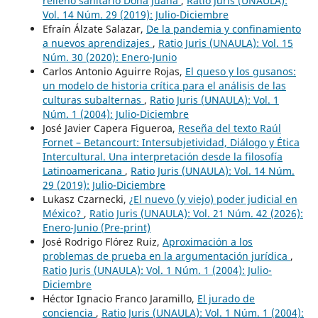
relleno sanitario Doña Juana
,
Ratio Juris (UNAULA):
Vol. 14 Núm. 29 (2019): Julio-Diciembre
Efraín Álzate Salazar,
De la pandemia y confinamiento
a nuevos aprendizajes
,
Ratio Juris (UNAULA): Vol. 15
Núm. 30 (2020): Enero-Junio
Carlos Antonio Aguirre Rojas,
El queso y los gusanos:
un modelo de historia crítica para el análisis de las
culturas subalternas
,
Ratio Juris (UNAULA): Vol. 1
Núm. 1 (2004): Julio-Diciembre
José Javier Capera Figueroa,
Reseña del texto Raúl
Fornet – Betancourt: Intersubjetividad, Diálogo y Ética
Intercultural. Una interpretación desde la filosofía
Latinoamericana
,
Ratio Juris (UNAULA): Vol. 14 Núm.
29 (2019): Julio-Diciembre
Lukasz Czarnecki,
¿El nuevo (y viejo) poder judicial en
México?
,
Ratio Juris (UNAULA): Vol. 21 Núm. 42 (2026):
Enero-Junio (Pre-print)
José Rodrigo Flórez Ruiz,
Aproximación a los
problemas de prueba en la argumentación jurídica
,
Ratio Juris (UNAULA): Vol. 1 Núm. 1 (2004): Julio-
Diciembre
Héctor Ignacio Franco Jaramillo,
El jurado de
conciencia
,
Ratio Juris (UNAULA): Vol. 1 Núm. 1 (2004):