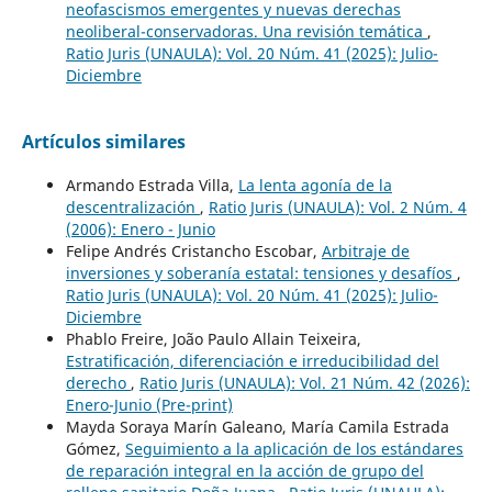
neofascismos emergentes y nuevas derechas
neoliberal-conservadoras. Una revisión temática
,
Ratio Juris (UNAULA): Vol. 20 Núm. 41 (2025): Julio-
Diciembre
Artículos similares
Armando Estrada Villa,
La lenta agonía de la
descentralización
,
Ratio Juris (UNAULA): Vol. 2 Núm. 4
(2006): Enero - Junio
Felipe Andrés Cristancho Escobar,
Arbitraje de
inversiones y soberanía estatal: tensiones y desafíos
,
Ratio Juris (UNAULA): Vol. 20 Núm. 41 (2025): Julio-
Diciembre
Phablo Freire, João Paulo Allain Teixeira,
Estratificación, diferenciación e irreducibilidad del
derecho
,
Ratio Juris (UNAULA): Vol. 21 Núm. 42 (2026):
Enero-Junio (Pre-print)
Mayda Soraya Marín Galeano, María Camila Estrada
Gómez,
Seguimiento a la aplicación de los estándares
de reparación integral en la acción de grupo del