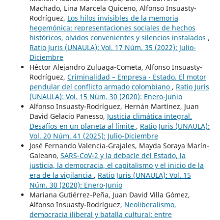
Machado, Lina Marcela Quiceno, Alfonso Insuasty-
Rodríguez,
Los hilos invisibles de la memoria
hegemónica: representaciones sociales de hechos
históricos, olvidos convenientes y silencios instalados
,
Ratio Juris (UNAULA): Vol. 17 Núm. 35 (2022): Julio-
Diciembre
Héctor Alejandro Zuluaga-Cometa, Alfonso Insuasty-
Rodríguez,
Criminalidad – Empresa - Estado. El motor
pendular del conflicto armado colombiano
,
Ratio Juris
(UNAULA): Vol. 15 Núm. 30 (2020): Enero-Junio
Alfonso Insuasty-Rodríguez, Hernán Martínez, Juan
David Gelacio Panesso,
Justicia climática integral.
Desafíos en un planeta al límite
,
Ratio Juris (UNAULA):
Vol. 20 Núm. 41 (2025): Julio-Diciembre
José Fernando Valencia-Grajales, Mayda Soraya Marín-
Galeano,
SARS-CoV-2 y la debacle del Estado, la
justicia, la democracia, el capitalismo y el inicio de la
era de la vigilancia
,
Ratio Juris (UNAULA): Vol. 15
Núm. 30 (2020): Enero-Junio
Mariana Gutiérrez-Peña, Juan David Villa Gómez,
Alfonso Insuasty-Rodríguez,
Neoliberalismo,
democracia iliberal y batalla cultural: entre