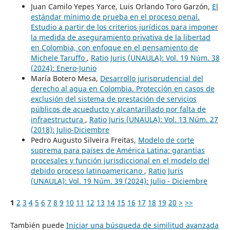
Juan Camilo Yepes Yarce, Luis Orlando Toro Garzón,
El
estándar mínimo de prueba en el proceso penal.
Estudio a partir de los criterios jurídicos para imponer
la medida de aseguramiento privativa de la libertad
en Colombia, con enfoque en el pensamiento de
Michele Taruffo
,
Ratio Juris (UNAULA): Vol. 19 Núm. 38
(2024): Enero-Junio
María Botero Mesa,
Desarrollo jurisprudencial del
derecho al agua en Colombia. Protección en casos de
exclusión del sistema de prestación de servicios
públicos de acueducto y alcantarillado por falta de
infraestructura
,
Ratio Juris (UNAULA): Vol. 13 Núm. 27
(2018): Julio-Diciembre
Pedro Augusto Silveira Freitas,
Modelo de corte
suprema para países de América Latina: garantías
procesales y función jurisdiccional en el modelo del
debido proceso latinoamericano
,
Ratio Juris
(UNAULA): Vol. 19 Núm. 39 (2024): Julio - Diciembre
1
2
3
4
5
6
7
8
9
10
11
12
13
14
15
16
17
18
19
20
>
>>
También puede
Iniciar una búsqueda de similitud avanzada