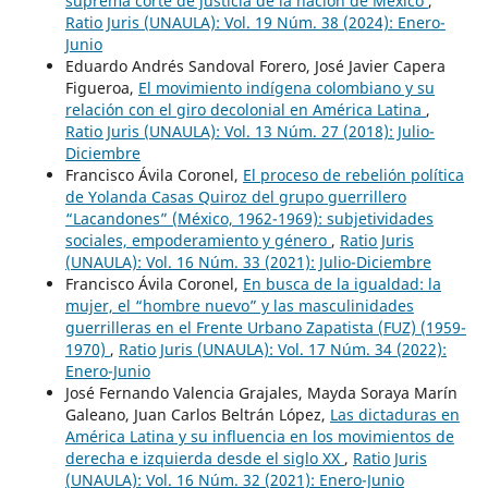
suprema corte de justicia de la nación de México
,
Ratio Juris (UNAULA): Vol. 19 Núm. 38 (2024): Enero-
Junio
Eduardo Andrés Sandoval Forero, José Javier Capera
Figueroa,
El movimiento indígena colombiano y su
relación con el giro decolonial en América Latina
,
Ratio Juris (UNAULA): Vol. 13 Núm. 27 (2018): Julio-
Diciembre
Francisco Ávila Coronel,
El proceso de rebelión política
de Yolanda Casas Quiroz del grupo guerrillero
“Lacandones” (México, 1962-1969): subjetividades
sociales, empoderamiento y género
,
Ratio Juris
(UNAULA): Vol. 16 Núm. 33 (2021): Julio-Diciembre
Francisco Ávila Coronel,
En busca de la igualdad: la
mujer, el “hombre nuevo” y las masculinidades
guerrilleras en el Frente Urbano Zapatista (FUZ) (1959-
1970)
,
Ratio Juris (UNAULA): Vol. 17 Núm. 34 (2022):
Enero-Junio
José Fernando Valencia Grajales, Mayda Soraya Marín
Galeano, Juan Carlos Beltrán López,
Las dictaduras en
América Latina y su influencia en los movimientos de
derecha e izquierda desde el siglo XX
,
Ratio Juris
(UNAULA): Vol. 16 Núm. 32 (2021): Enero-Junio