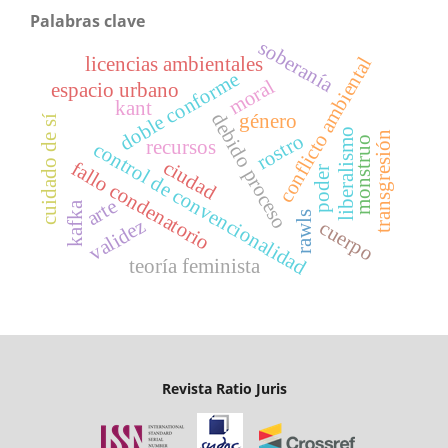
Palabras clave
soberanía
licencias ambientales
conflicto ambiental
doble conforme
moral
espacio urbano
kant
debido proceso
género
cuidado de sí
liberalismo
transgresión
rostro
monstruo
recursos
control de convencionalidad
ciudad
fallo condenatorio
poder
arte
kafka
rawls
validez
cuerpo
teoría feminista
Revista Ratio Juris