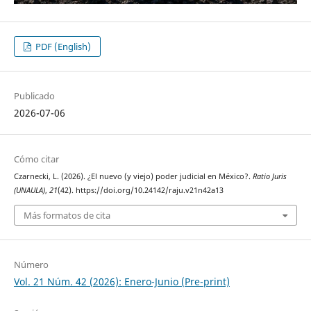
PDF (English)
Publicado
2026-07-06
Cómo citar
Czarnecki, L. (2026). ¿El nuevo (y viejo) poder judicial en México?.
Ratio Juris
(UNAULA)
,
21
(42). https://doi.org/10.24142/raju.v21n42a13
Más formatos de cita
Número
Vol. 21 Núm. 42 (2026): Enero-Junio (Pre-print)