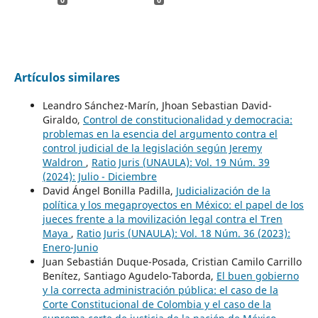
Artículos similares
Leandro Sánchez-Marín, Jhoan Sebastian David-
Giraldo,
Control de constitucionalidad y democracia:
problemas en la esencia del argumento contra el
control judicial de la legislación según Jeremy
Waldron
,
Ratio Juris (UNAULA): Vol. 19 Núm. 39
(2024): Julio - Diciembre
David Ángel Bonilla Padilla,
Judicialización de la
política y los megaproyectos en México: el papel de los
jueces frente a la movilización legal contra el Tren
Maya
,
Ratio Juris (UNAULA): Vol. 18 Núm. 36 (2023):
Enero-Junio
Juan Sebastián Duque-Posada, Cristian Camilo Carrillo
Benítez, Santiago Agudelo-Taborda,
El buen gobierno
y la correcta administración pública: el caso de la
Corte Constitucional de Colombia y el caso de la