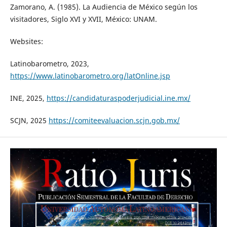
Zamorano, A. (1985). La Audiencia de México según los
visitadores, Siglo XVI y XVII, México: UNAM.
Websites:
Latinobarometro, 2023,
https://www.latinobarometro.org/latOnline.jsp
INE, 2025,
https://candidaturaspoderjudicial.ine.mx/
SCJN, 2025
https://comiteevaluacion.scjn.gob.mx/