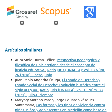
0
0
Artículos similares
Aura Smid Durán Téllez,
Perspectiva pedagógica y
filosófica de uniclaretiana desde el concepto de
justicia educativa
,
Ratio Juris (UNAULA): Vol. 13 Núm.
26 (2018): Enero-Junio
Juan Pablo Angarita Úsuga,
El Estado de Derecho y
Estado Social de Derecho: Evolución histórica entre el
siglo XIX y XX
,
Ratio Juris (UNAULA): Vol. 16 Núm. 33
(2021): Julio-Diciembre
Maryory Moreno Pardo, Jorge Eduardo Vásquez
Santamaría,
Las formas y los tipos de violencia contra
niñas, niños y adolescentes en Medellín como base de