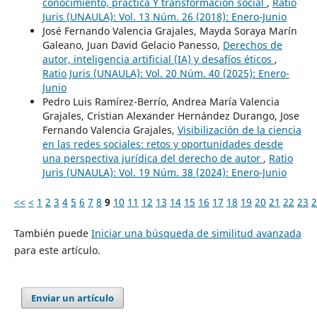
conocimiento, práctica Y transformación social
,
Ratio
Juris (UNAULA): Vol. 13 Núm. 26 (2018): Enero-Junio
José Fernando Valencia Grajales, Mayda Soraya Marín
Galeano, Juan David Gelacio Panesso,
Derechos de
autor, inteligencia artificial (IA) y desafíos éticos
,
Ratio Juris (UNAULA): Vol. 20 Núm. 40 (2025): Enero-
Junio
Pedro Luis Ramírez-Berrío, Andrea María Valencia
Grajales, Cristian Alexander Hernández Durango, Jose
Fernando Valencia Grajales,
Visibilización de la ciencia
en las redes sociales: retos y oportunidades desde
una perspectiva jurídica del derecho de autor
,
Ratio
Juris (UNAULA): Vol. 19 Núm. 38 (2024): Enero-Junio
<<
<
1
2
3
4
5
6
7
8
9
10
11
12
13
14
15
16
17
18
19
20
21
22
23
2
También puede
Iniciar una búsqueda de similitud avanzada
para este artículo.
Enviar un artículo