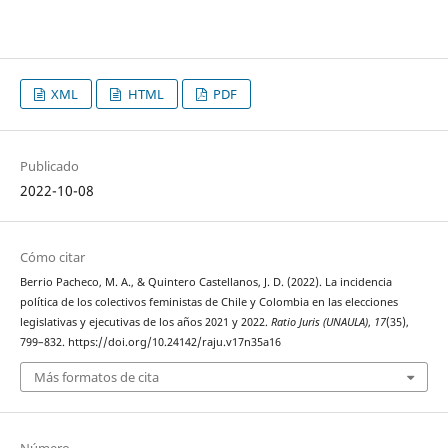
XML
HTML
PDF
Publicado
2022-10-08
Cómo citar
Berrio Pacheco, M. A., & Quintero Castellanos, J. D. (2022). La incidencia
política de los colectivos feministas de Chile y Colombia en las elecciones
legislativas y ejecutivas de los años 2021 y 2022.
Ratio Juris (UNAULA)
,
17
(35),
799–832. https://doi.org/10.24142/raju.v17n35a16
Más formatos de cita