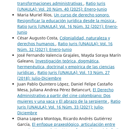
transformaciones administrativas
,
Ratio Juris
(UNAULA): Vol. 20 Núm. 40 (2025): Enero-Junio
Maria Muriel Ríos,
Un curso de derecho sonoro.
Resignificar la educación jurídica desde la música
,
Ratio Juris (UNAULA): Vol. 16 Núm. 32 (2021): Enero-
Junio
César Augusto Costa,
Colonialidad, naturaleza y
derechos humanos
,
Ratio Juris (UNAULA): Vol. 16
Núm. 32 (2021): Enero-Junio
José Fernando Valencia Grajales, Mayda Soraya Marín
Galeano,
Investigación teórica, dogmática,
hermenéutica, doctrinal y empírica de las ciencias
jurídicas
,
Ratio Juris (UNAULA): Vol. 13 Núm. 27
(2018): Julio-Diciembre
Juan Pablo Quintero López, Daniel Felipe Castaño
Mesa, Juliana Andrea Pérez Betancurt,
El Derecho
Administrativo a partir del cine colombiano: Dos
mujeres y una vaca y El abrazo de la serpiente
,
Ratio
Juris (UNAULA): Vol. 16 Núm. 33 (2021): Julio-
Diciembre
Diana Lopera Montoya, Ricardo Andrés Gutiérrez
García,
El enfoque praxeológico, articulación entre