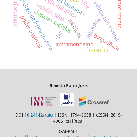
clínicas jurídicas
derechos humanos
bienes comunes
estrategia didáctica
código de Ética médica
cine
educación virtual
significados
ciencias sociales
poder pastoral
colombia
médicos
tiar
biopolítica
armamentismo
filosofía
Revista Ratio Juris
DOI
10.24142/raju
| ISSN: 1794-6638 | eISSN: 2619-
4066 (en línea)
OAI-PMH: