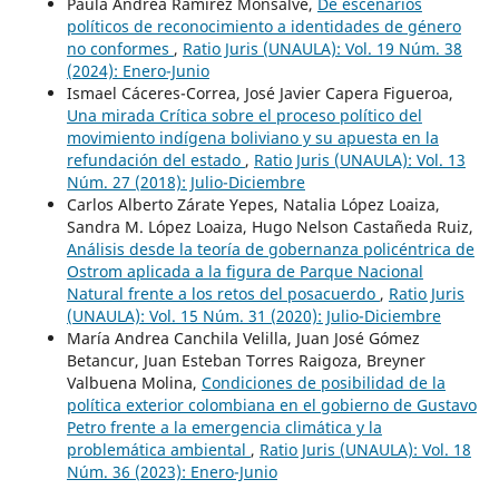
Paula Andrea Ramírez Monsalve,
De escenarios
políticos de reconocimiento a identidades de género
no conformes
,
Ratio Juris (UNAULA): Vol. 19 Núm. 38
(2024): Enero-Junio
Ismael Cáceres-Correa, José Javier Capera Figueroa,
Una mirada Crítica sobre el proceso político del
movimiento indígena boliviano y su apuesta en la
refundación del estado
,
Ratio Juris (UNAULA): Vol. 13
Núm. 27 (2018): Julio-Diciembre
Carlos Alberto Zárate Yepes, Natalia López Loaiza,
Sandra M. López Loaiza, Hugo Nelson Castañeda Ruiz,
Análisis desde la teoría de gobernanza policéntrica de
Ostrom aplicada a la figura de Parque Nacional
Natural frente a los retos del posacuerdo
,
Ratio Juris
(UNAULA): Vol. 15 Núm. 31 (2020): Julio-Diciembre
María Andrea Canchila Velilla, Juan José Gómez
Betancur, Juan Esteban Torres Raigoza, Breyner
Valbuena Molina,
Condiciones de posibilidad de la
política exterior colombiana en el gobierno de Gustavo
Petro frente a la emergencia climática y la
problemática ambiental
,
Ratio Juris (UNAULA): Vol. 18
Núm. 36 (2023): Enero-Junio