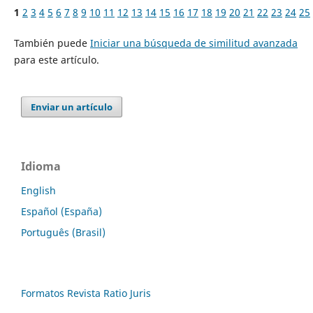
1
2
3
4
5
6
7
8
9
10
11
12
13
14
15
16
17
18
19
20
21
22
23
24
25
También puede
Iniciar una búsqueda de similitud avanzada
para este artículo.
Enviar un artículo
Idioma
English
Español (España)
Português (Brasil)
Formatos Revista Ratio Juris