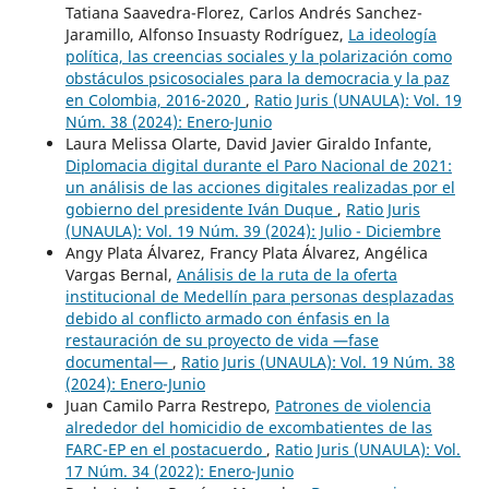
Tatiana Saavedra-Florez, Carlos Andrés Sanchez-
Jaramillo, Alfonso Insuasty Rodríguez,
La ideología
política, las creencias sociales y la polarización como
obstáculos psicosociales para la democracia y la paz
en Colombia, 2016-2020
,
Ratio Juris (UNAULA): Vol. 19
Núm. 38 (2024): Enero-Junio
Laura Melissa Olarte, David Javier Giraldo Infante,
Diplomacia digital durante el Paro Nacional de 2021:
un análisis de las acciones digitales realizadas por el
gobierno del presidente Iván Duque
,
Ratio Juris
(UNAULA): Vol. 19 Núm. 39 (2024): Julio - Diciembre
Angy Plata Álvarez, Francy Plata Álvarez, Angélica
Vargas Bernal,
Análisis de la ruta de la oferta
institucional de Medellín para personas desplazadas
debido al conflicto armado con énfasis en la
restauración de su proyecto de vida —fase
documental—
,
Ratio Juris (UNAULA): Vol. 19 Núm. 38
(2024): Enero-Junio
Juan Camilo Parra Restrepo,
Patrones de violencia
alrededor del homicidio de excombatientes de las
FARC-EP en el postacuerdo
,
Ratio Juris (UNAULA): Vol.
17 Núm. 34 (2022): Enero-Junio