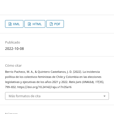
XML
HTML
PDF
Publicado
2022-10-08
Cómo citar
Berrio Pacheco, M. A., & Quintero Castellanos, J. D. (2022). La incidencia
política de los colectivos feministas de Chile y Colombia en las elecciones
legislativas y ejecutivas de los años 2021 y 2022.
Ratio Juris (UNAULA)
,
17
(35),
799–832. https://doi.org/10.24142/raju.v17n35a16
Más formatos de cita