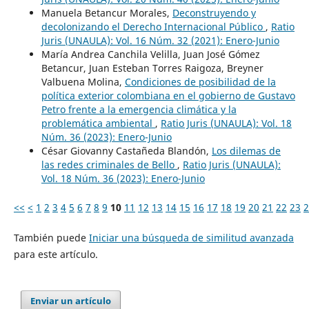
Manuela Betancur Morales,
Deconstruyendo y
decolonizando el Derecho Internacional Público
,
Ratio
Juris (UNAULA): Vol. 16 Núm. 32 (2021): Enero-Junio
María Andrea Canchila Velilla, Juan José Gómez
Betancur, Juan Esteban Torres Raigoza, Breyner
Valbuena Molina,
Condiciones de posibilidad de la
política exterior colombiana en el gobierno de Gustavo
Petro frente a la emergencia climática y la
problemática ambiental
,
Ratio Juris (UNAULA): Vol. 18
Núm. 36 (2023): Enero-Junio
César Giovanny Castañeda Blandón,
Los dilemas de
las redes criminales de Bello
,
Ratio Juris (UNAULA):
Vol. 18 Núm. 36 (2023): Enero-Junio
<<
<
1
2
3
4
5
6
7
8
9
10
11
12
13
14
15
16
17
18
19
20
21
22
23
2
También puede
Iniciar una búsqueda de similitud avanzada
para este artículo.
Enviar un artículo