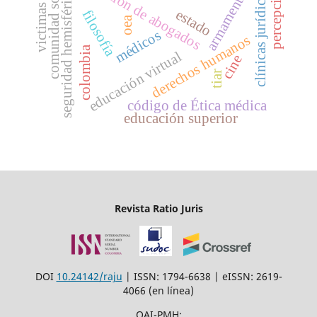
armamentismo
formación de abogados
percepciones
comunidad sorda
seguridad hemisférica
clínicas jurídicas
victimas
estado
filosofía
oea
médicos
derechos humanos
colombia
educación virtual
cine
tiar
código de Ética médica
educación superior
Revista Ratio Juris
DOI
10.24142/raju
| ISSN: 1794-6638 | eISSN: 2619-
4066 (en línea)
OAI-PMH: