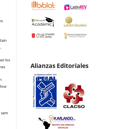
ns
etain
.
ner los
Alianzas Editoriales
ones
en
ohne
o sem