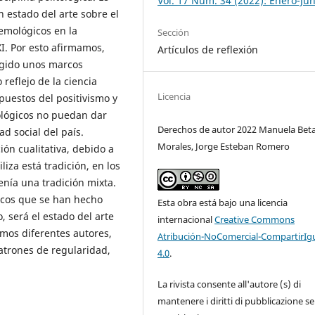
Vol. 17 Núm. 34 (2022): Enero-Jun
n estado del arte sobre el
temológicos en la
Sección
XI. Por esto afirmamos,
Artículos de reflexión
rigido unos marcos
eflejo de la ciencia
Licencia
upuestos del positivismo y
ológicos no puedan dar
Derechos de autor 2022 Manuela Bet
d social del país.
Morales, Jorge Esteban Romero
ión cualitativa, debido a
iza está tradición, en los
enía una tradición mixta.
ticos que se han hecho
Esta obra está bajo una licencia
 será el estado del arte
internacional
Creative Commons
mos diferentes autores,
Atribución-NoComercial-CompartirIg
atrones de regularidad,
4.0
.
La rivista consente all'autore (s) di
mantenere i diritti di pubblicazione s