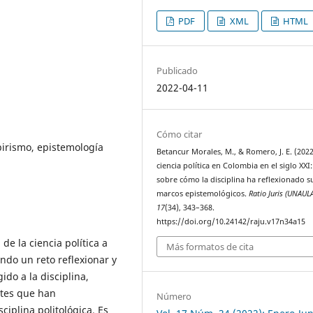
PDF
XML
HTML
Publicado
2022-04-11
Cómo citar
mpirismo, epistemología
Betancur Morales, M., & Romero, J. E. (2022
ciencia política en Colombia en el siglo XXI
sobre cómo la disciplina ha reflexionado s
marcos epistemológicos.
Ratio Juris (UNAUL
17
(34), 343–368.
https://doi.org/10.24142/raju.v17n34a15
de la ciencia política a
Más formatos de cita
endo un reto reflexionar y
ido a la disciplina,
ntes que han
Número
iplina politológica. Es