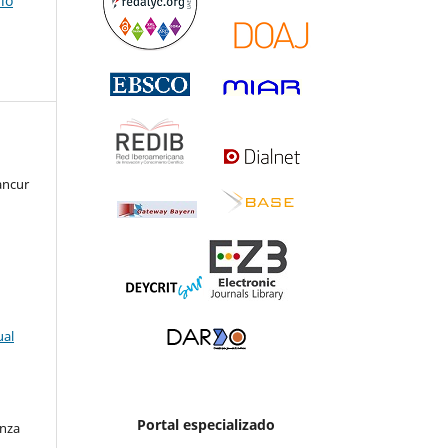
io
ancur
ual
Portal especializado
enza