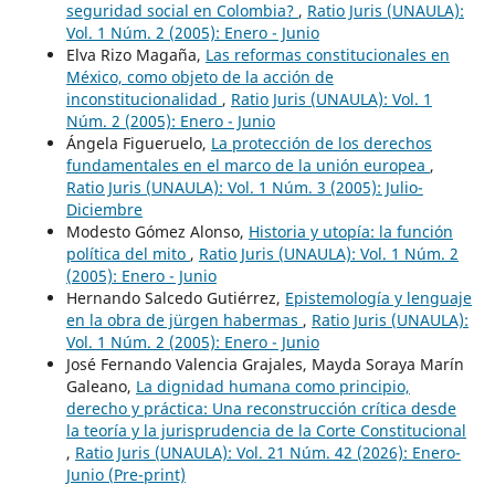
seguridad social en Colombia?
,
Ratio Juris (UNAULA):
Vol. 1 Núm. 2 (2005): Enero - Junio
Elva Rizo Magaña,
Las reformas constitucionales en
México, como objeto de la acción de
inconstitucionalidad
,
Ratio Juris (UNAULA): Vol. 1
Núm. 2 (2005): Enero - Junio
Ángela Figueruelo,
La protección de los derechos
fundamentales en el marco de la unión europea
,
Ratio Juris (UNAULA): Vol. 1 Núm. 3 (2005): Julio-
Diciembre
Modesto Gómez Alonso,
Historia y utopía: la función
política del mito
,
Ratio Juris (UNAULA): Vol. 1 Núm. 2
(2005): Enero - Junio
Hernando Salcedo Gutiérrez,
Epistemología y lenguaje
en la obra de jürgen habermas
,
Ratio Juris (UNAULA):
Vol. 1 Núm. 2 (2005): Enero - Junio
José Fernando Valencia Grajales, Mayda Soraya Marín
Galeano,
La dignidad humana como principio,
derecho y práctica: Una reconstrucción crítica desde
la teoría y la jurisprudencia de la Corte Constitucional
,
Ratio Juris (UNAULA): Vol. 21 Núm. 42 (2026): Enero-
Junio (Pre-print)