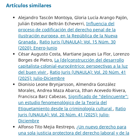
Artículos similares
Alejandro Tascón Montoya, Gloria Lucía Arango Pajón,
Julián Esteban Beltrán Echeverri,
Influencia del
proceso de codificación del derecho penal de la
ilustración europea, en la República de la Nueva
Granada
,
Ratio Juris (UNAULA): Vol. 15 Núm. 30
(2020): Enero-Junio
César Augusto Costa, Martiane Jaques La Flor, Lorenzo
Borges de Pietro,
La (de)construcción del desarrollo
capitalista-colonial-eurocéntrico: perspectivas a la luz
del buen vivir
,
Ratio Juris (UNAULA): Vol. 20 Núm. 41
(2025): Julio-Diciembre
Dionisio Leone Brynjarsson, Almendra González
Morales, Andrea Maza Abarca, Ithan Acevedo Rivera,
Francisca Barz Cabezas,
Significado de “delincuente”:
un estudio fenomenológico de la Teoría del
Etiquetamiento desde la criminología cultural
,
Ratio
Juris (UNAULA): Vol. 20 Núm. 41 (2025): Julio-
Diciembre
Alfonso Tito Mejia Restrepo,
¿Un nuevo derecho para
una sola justicia protectora del derecho laboral y de la