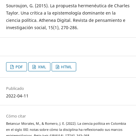
Souroujon, G. (2015). La propuesta hermenéutica de Charles
Taylor. Una crítica a la epistemología dominante en la
ciencia política. Athenea Digital. Revista de pensamiento e
investigación social, 15(1), 270-286.
PDF
XML
HTML
Publicado
2022-04-11
Cómo citar
Betancur Morales, M., & Romero, J. E. (2022). La ciencia política en Colombia
en el siglo XXI: notas sobre cómo la disciplina ha reflexionado sus marcos
epistemológicos.
Ratio Juris (UNAULA)
,
17
(34), 343–368.