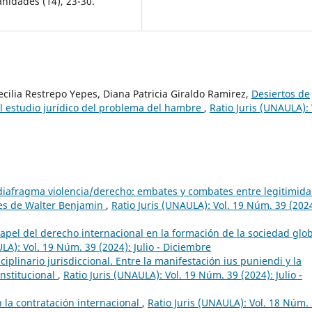
anidades (14), 23-30.
cilia Restrepo Yepes, Diana Patricia Giraldo Ramirez,
Desiertos de
l estudio jurídico del problema del hambre
,
Ratio Juris (UNAULA): 
diafragma violencia/derecho: embates y combates entre legitimida
les de Walter Benjamin
,
Ratio Juris (UNAULA): Vol. 19 Núm. 39 (2024
apel del derecho internacional en la formación de la sociedad glo
LA): Vol. 19 Núm. 39 (2024): Julio - Diciembre
ciplinario jurisdiccional. Entre la manifestación ius puniendi y la
onstitucional
,
Ratio Juris (UNAULA): Vol. 19 Núm. 39 (2024): Julio -
 la contratación internacional
,
Ratio Juris (UNAULA): Vol. 18 Núm.