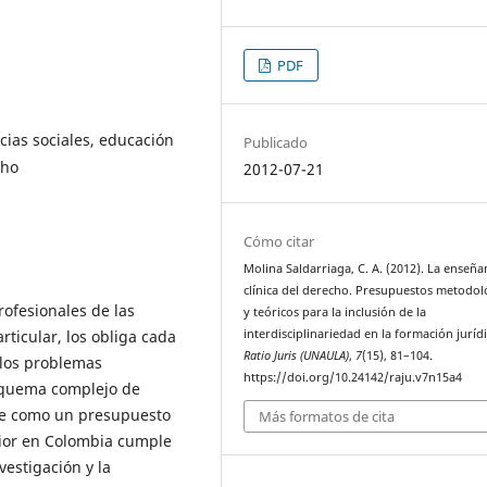
PDF
ncias sociales, educación
Publicado
cho
2012-07-21
Cómo citar
Molina Saldarriaga, C. A. (2012). La enseña
clínica del derecho. Presupuestos metodol
rofesionales de las
y teóricos para la inclusión de la
rticular, los obliga cada
interdisciplinariedad en la formación jurídi
Ratio Juris (UNAULA)
,
7
(15), 81–104.
 los problemas
https://doi.org/10.24142/raju.v7n15a4
esquema complejo de
ige como un presupuesto
Más formatos de cita
rior en Colombia cumple
vestigación y la