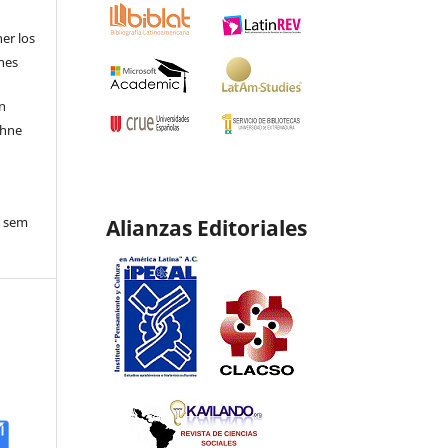
ner los
ones
en
ohne
o sem
Alianzas Editoriales