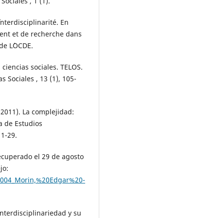
ociales , 1 (1).
nterdisciplinarité. En
ment et de recherche dans
 de L´OCDE.
s ciencias sociales. TELOS.
s Sociales , 13 (1), 105-
(2011). La complejidad:
a de Estudios
11-29.
 Recuperado el 29 de agosto
jo:
s/004_Morin,%20Edgar%20-
interdisciplinariedad y su