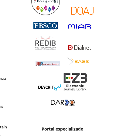
enza
ns
etain
Portal especializado
.