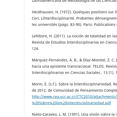
Latinoamericana de Metodología de las Ciencias S
Heckhausen, H. (1972). Quelques positions sur l´i
Ceri, L´interdisciplinarité. Probemes d´enseigne
les universités (págs. 83-90). París: Publications
Lefebvre, H. (2011). La noción de totalidad en la
Revista de Estudios Interdisciplinarios en Ciencia
124.
Márquez-Fernández, Á. B., & Díaz-Montiel, Z. C. 
hacia una epísteme transracional. TELOS. Revist
Interdisciplinarios en Ciencias Sociales , 13 (1), 
Morin, E. (s.f.). Sobre la Interdisciplinariedad.
de 2012, de Comunidad de Pensamiento Comple
http://www.cea.ucr.ac.cr/CTC2010/attachment
%20Sobre%20la%20interdisciplinariedad.pdf
Nieto-Caraveo, L. M. (1991). Una visión sobre la 