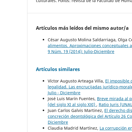
culturales. Folios: revista de la Facultad de Hum
Artículos más leídos del mismo autor/a
César Augusto Molina Saldarriaga, Olga Ce
alimentos. Aproximaciones conceptuales a
9 Núm. 19 (2014): Julio-Diciembre
Artículos similares
Víctor Augusto Arteaga Villa,
El imposible 
legalidad. Las encrucijadas jurídico-mora
Julio - Diciembre
José Luis Marín Fuentes,
Breve mirada al p
(del siglo XI al siglo XXI)
,
Ratio Juris (UNAU
Juan Carlos Galvis Martinez,
El derecho dis
concreción deontológica del Artículo 26 C
Diciembre
Claudia Madrid Martínez,
La corrupción en