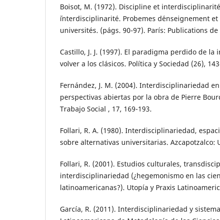
Boisot, M. (1972). Discipline et interdisciplinarité
´interdisciplinarité. Probemes d´enseignement et
universités. (págs. 90-97). París: Publications de
Castillo, J. J. (1997). El paradigma perdido de la 
volver a los clásicos. Política y Sociedad (26), 14
Fernández, J. M. (2004). Interdisciplinariedad en
perspectivas abiertas por la obra de Pierre Bou
Trabajo Social , 17, 169-193.
Follari, R. A. (1980). Interdisciplinariedad, espa
sobre alternativas universitarias. Azcapotzalco:
Follari, R. (2001). Estudios culturales, transdisci
interdisciplinariedad (¿hegemonismo en las cien
latinoamericanas?). Utopía y Praxis Latinoameric
García, R. (2011). Interdisciplinariedad y sistem