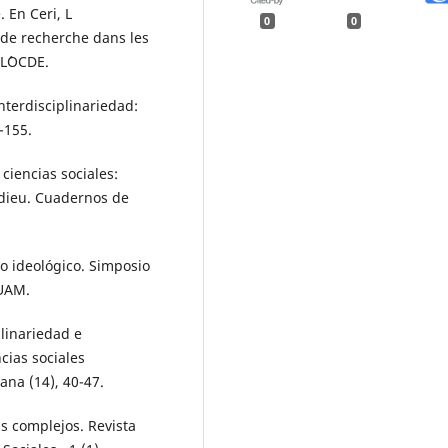
. En Ceri, L
0
0
 de recherche dans les
 L´OCDE.
interdisciplinariedad:
3-155.
 ciencias sociales:
rdieu. Cuadernos de
cio ideológico. Simposio
 UAM.
plinariedad e
cias sociales
ana (14), 40-47.
as complejos. Revista