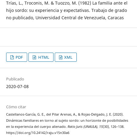
Trías, L., Troconis, M. & Tuozzo, M. (1982) La familia ante el
hijo sordo: su experiencia y expectativas. Trabajo de grado
no publicado, Universidad Central de Venezuela, Caracas
PDF
HTML
XML
Publicado
2020-07-08
Cómo citar
Castellanos-García, G. E., del Pilar Arenas, A., & Rojas-Delgado, J. E. (2020).
Dinámicas familiares en torno al sujeto sordo: un horizonte de posibilidades
en la experiencia del cuerpo alienado.
Ratio Juris (UNAULA)
,
15
(30), 126–138.
https://doi.org/10.24142/raju.v15n30a6