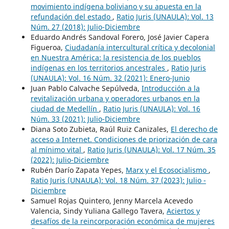
movimiento indígena boliviano y su apuesta en la
refundación del estado
,
Ratio Juris (UNAULA): Vol. 13
Núm. 27 (2018): Julio-Diciembre
Eduardo Andrés Sandoval Forero, José Javier Capera
Figueroa,
Ciudadanía intercultural crítica y decolonial
en Nuestra América: la resistencia de los pueblos
indígenas en los territorios ancestrales
,
Ratio Juris
(UNAULA): Vol. 16 Núm. 32 (2021): Enero-Junio
Juan Pablo Calvache Sepúlveda,
Introducción a la
revitalización urbana y operadores urbanos en la
ciudad de Medellín
,
Ratio Juris (UNAULA): Vol. 16
Núm. 33 (2021): Julio-Diciembre
Diana Soto Zubieta, Raúl Ruiz Canizales,
El derecho de
acceso a Internet. Condiciones de priorización de cara
al mínimo vital
,
Ratio Juris (UNAULA): Vol. 17 Núm. 35
(2022): Julio-Diciembre
Rubén Darío Zapata Yepes,
Marx y el Ecosocialismo
,
Ratio Juris (UNAULA): Vol. 18 Núm. 37 (2023): Julio -
Diciembre
Samuel Rojas Quintero, Jenny Marcela Acevedo
Valencia, Sindy Yuliana Gallego Tavera,
Aciertos y
desafíos de la reincorporación económica de mujeres