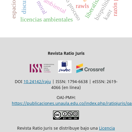
debido proceso
liberalismo
discurso
biopolitica
moral
rawls
kant
licencias ambientales
Revista Ratio Juris
DOI
10.24142/raju
| ISSN: 1794-6638 | eISSN: 2619-
4066 (en línea)
OAI-PMH:
https://publicaciones.unaula.edu.co/index.php/ratiojuris/oa
Revista Ratio Juris se distribuye bajo una
Licencia