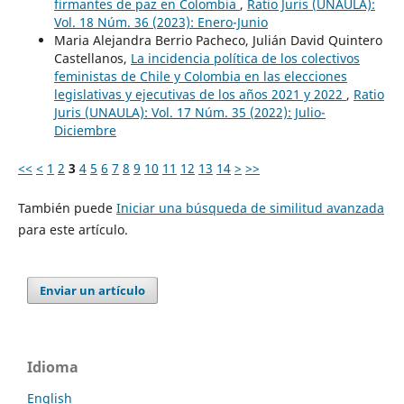
firmantes de paz en Colombia
,
Ratio Juris (UNAULA):
Vol. 18 Núm. 36 (2023): Enero-Junio
Maria Alejandra Berrio Pacheco, Julián David Quintero
Castellanos,
La incidencia política de los colectivos
feministas de Chile y Colombia en las elecciones
legislativas y ejecutivas de los años 2021 y 2022
,
Ratio
Juris (UNAULA): Vol. 17 Núm. 35 (2022): Julio-
Diciembre
<<
<
1
2
3
4
5
6
7
8
9
10
11
12
13
14
>
>>
También puede
Iniciar una búsqueda de similitud avanzada
para este artículo.
Enviar un artículo
Idioma
English