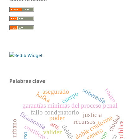
Palabras clave
soberanía
rostro
asegurado
cuerpo
kafka
garantías mínimas del proceso penal
fallo condenatorio
fisionomía
justicia
ciudad
doble conforme
poder
recursos
espacio urbano
razón pública
arte
conflicto ambiental
género
validez