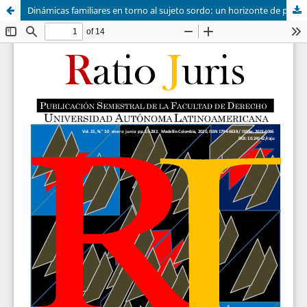
Dinámicas familiares en torno al sujeto sordo: un horizonte de posibilidades en la experiencia del cuerpo alienado