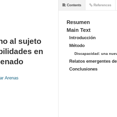
Contents
References
Resumen
Main Text
Introducción
no al sujeto
Método
bilidades en
Discapacidad: una nueva 
lienado
Relatos emergentes des
Conclusiones
lar Arenas