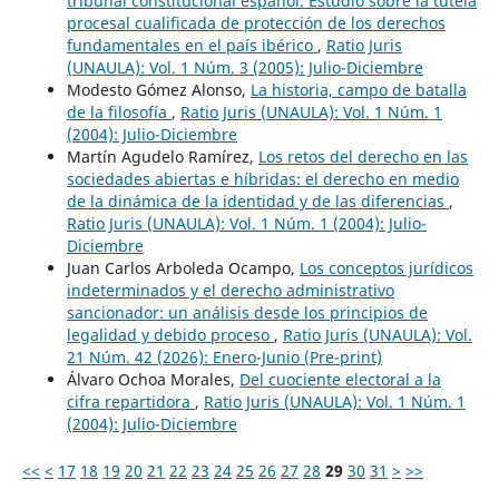
tribunal constitucional español. Estudio sobre la tutela
procesal cualificada de protección de los derechos
fundamentales en el país ibérico
,
Ratio Juris
(UNAULA): Vol. 1 Núm. 3 (2005): Julio-Diciembre
Modesto Gómez Alonso,
La historia, campo de batalla
de la filosofía
,
Ratio Juris (UNAULA): Vol. 1 Núm. 1
(2004): Julio-Diciembre
Martín Agudelo Ramírez,
Los retos del derecho en las
sociedades abiertas e híbridas: el derecho en medio
de la dinámica de la identidad y de las diferencias
,
Ratio Juris (UNAULA): Vol. 1 Núm. 1 (2004): Julio-
Diciembre
Juan Carlos Arboleda Ocampo,
Los conceptos jurídicos
indeterminados y el derecho administrativo
sancionador: un análisis desde los principios de
legalidad y debido proceso
,
Ratio Juris (UNAULA): Vol.
21 Núm. 42 (2026): Enero-Junio (Pre-print)
Álvaro Ochoa Morales,
Del cuociente electoral a la
cifra repartidora
,
Ratio Juris (UNAULA): Vol. 1 Núm. 1
(2004): Julio-Diciembre
<<
<
17
18
19
20
21
22
23
24
25
26
27
28
29
30
31
>
>>