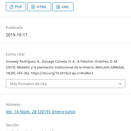
PDF
HTML
XML
Publicado
2019-10-17
Cómo citar
Insuasty Rodríguez, A., Zuluaga Cometa, H. A., & Palechor Ordoñez, D. M.
(2019). Medellín y la planeación institucional de la miseria.
Ratio Juris (UNAULA)
,
14
(28), 343–362. https://doi.org/10.24142/raju.v14n28a12
Más formatos de cita
Número
Vol. 14 Núm. 28 (2019): Enero-Junio
Sección