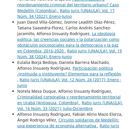
reordenamiento criminal del territorio urbano? Caso
Medellín (Colombia)
,
Ratio Juris (UNAULA): Vol. 17
Núm. 34 (2022): Enero-Junio
Juan David Villa-Gómez, Ivonne Leadith Díaz-Pérez,
Tatiana Saavedra-Florez, Carlos Andrés Sanchez-
Jaramillo, Alfonso Insuasty Rodríguez,
La ideología
política, las creencias sociales y la polarización como
obstáculos psicosociales para la democracia y la paz
en Colombia, 2016-2020
,
Ratio Juris (UNAULA): Vol. 19
Núm. 38 (2024): Enero-Junio
Eulalia Borja Bedoya, Daniela Barrera Machado,
Alfonso Insuasty Rodríguez,
Participación política
¿instituida o instituyente? Elementos para la reflexión
,
Ratio Juris (UNAULA): Vol. 12 Núm. 24 (2017): Enero -
Junio
Norela Mesa Duque, Alfonso Insuasty Rodríguez,
Criminalidad corporativa y reordenamiento territorial
en Urabá (Antioquia, Colombia)
,
Ratio Juris (UNAULA):
Vol. 16 Núm. 33 (2021): Julio-Diciembre
Alfonso Insuasty Rodríguez, Fabián Alirio Mazo Elorza,
Ángel Rodrigo Vélez,
Círculos solidarios de Medellín:
una experiencia de economía alternativa
,
Ratio Juris