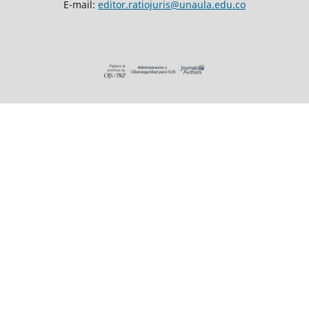
E-mail:
editor.ratiojuris@unaula.edu.co