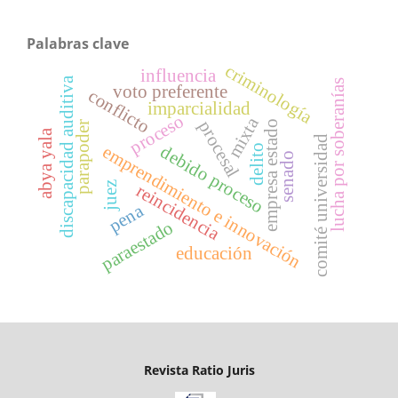
Palabras clave
criminología
influencia
discapacidad auditiva
lucha por soberanías
voto preferente
conflicto
imparcialidad
proceso
mixta
procesal
empresa estado
parapoder
abya yala
comité universidad
debido proceso
emprendimiento e innovación
delito
senado
juez
reincidencia
pena
paraestado
educación
Revista Ratio Juris