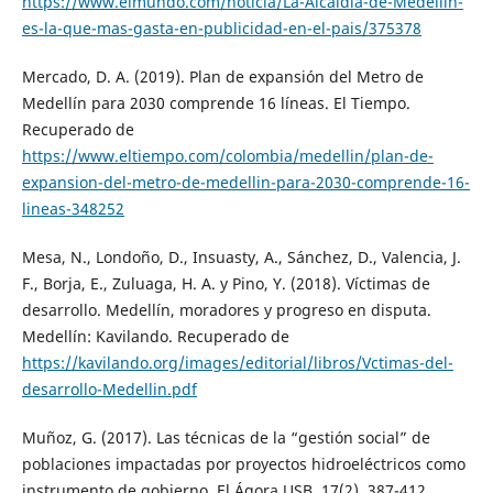
https://www.elmundo.com/noticia/La-Alcaldia-de-Medellin-
es-la-que-mas-gasta-en-publicidad-en-el-pais/375378
Mercado, D. A. (2019). Plan de expansión del Metro de
Medellín para 2030 comprende 16 líneas. El Tiempo.
Recuperado de
https://www.eltiempo.com/colombia/medellin/plan-de-
expansion-del-metro-de-medellin-para-2030-comprende-16-
lineas-348252
Mesa, N., Londoño, D., Insuasty, A., Sánchez, D., Valencia, J.
F., Borja, E., Zuluaga, H. A. y Pino, Y. (2018). Víctimas de
desarrollo. Medellín, moradores y progreso en disputa.
Medellín: Kavilando. Recuperado de
https://kavilando.org/images/editorial/libros/Vctimas-del-
desarrollo-Medellin.pdf
Muñoz, G. (2017). Las técnicas de la “gestión social” de
poblaciones impactadas por proyectos hidroeléctricos como
instrumento de gobierno. El Ágora USB, 17(2), 387-412.