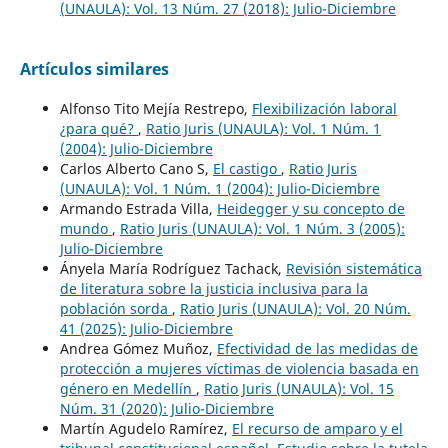
(UNAULA): Vol. 13 Núm. 27 (2018): Julio-Diciembre
Artículos similares
Alfonso Tito Mejía Restrepo,
Flexibilización laboral
¿para qué?
,
Ratio Juris (UNAULA): Vol. 1 Núm. 1
(2004): Julio-Diciembre
Carlos Alberto Cano S,
El castigo
,
Ratio Juris
(UNAULA): Vol. 1 Núm. 1 (2004): Julio-Diciembre
Armando Estrada Villa,
Heidegger y su concepto de
mundo
,
Ratio Juris (UNAULA): Vol. 1 Núm. 3 (2005):
Julio-Diciembre
Ányela María Rodríguez Tachack,
Revisión sistemática
de literatura sobre la justicia inclusiva para la
población sorda
,
Ratio Juris (UNAULA): Vol. 20 Núm.
41 (2025): Julio-Diciembre
Andrea Gómez Muñoz,
Efectividad de las medidas de
protección a mujeres víctimas de violencia basada en
género en Medellín
,
Ratio Juris (UNAULA): Vol. 15
Núm. 31 (2020): Julio-Diciembre
Martín Agudelo Ramírez,
El recurso de amparo y el