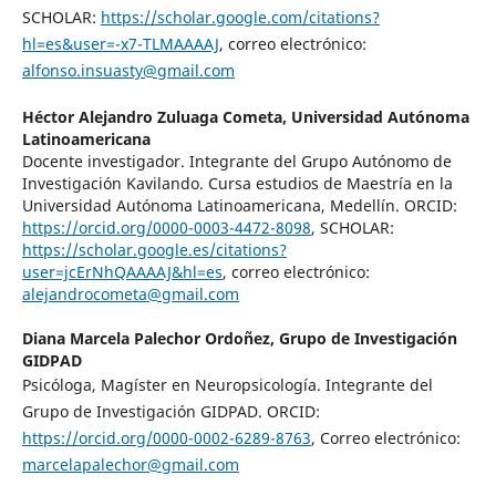
SCHOLAR:
https://scholar.google.com/citations?
hl=es&user=-x7-TLMAAAAJ
, correo electrónico:
alfonso.insuasty@gmail.com
Héctor Alejandro Zuluaga Cometa,
Universidad Autónoma
Latinoamericana
Docente investigador. Integrante del Grupo Autónomo de
Investigación Kavilando. Cursa estudios de Maestría en la
Universidad Autónoma Latinoamericana, Medellín. ORCID:
https://orcid.org/0000-0003-4472-8098
, SCHOLAR:
https://scholar.google.es/citations?
user=jcErNhQAAAAJ&hl=es
, correo electrónico:
alejandrocometa@gmail.com
Diana Marcela Palechor Ordoñez,
Grupo de Investigación
GIDPAD
Psicóloga, Magíster en Neuropsicología. Integrante del
Grupo de Investigación GIDPAD. ORCID:
https://orcid.org/0000-0002-6289-8763
, Correo electrónico:
marcelapalechor@gmail.com