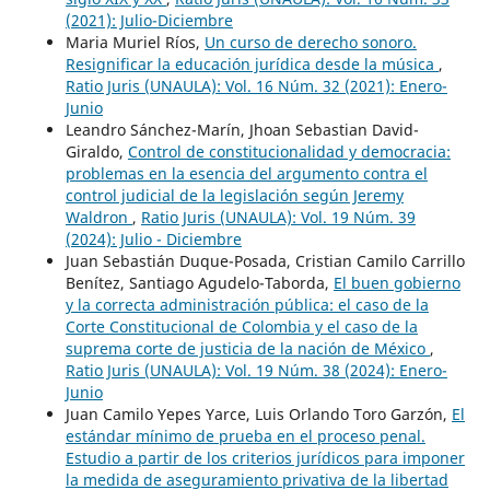
(2021): Julio-Diciembre
Maria Muriel Ríos,
Un curso de derecho sonoro.
Resignificar la educación jurídica desde la música
,
Ratio Juris (UNAULA): Vol. 16 Núm. 32 (2021): Enero-
Junio
Leandro Sánchez-Marín, Jhoan Sebastian David-
Giraldo,
Control de constitucionalidad y democracia:
problemas en la esencia del argumento contra el
control judicial de la legislación según Jeremy
Waldron
,
Ratio Juris (UNAULA): Vol. 19 Núm. 39
(2024): Julio - Diciembre
Juan Sebastián Duque-Posada, Cristian Camilo Carrillo
Benítez, Santiago Agudelo-Taborda,
El buen gobierno
y la correcta administración pública: el caso de la
Corte Constitucional de Colombia y el caso de la
suprema corte de justicia de la nación de México
,
Ratio Juris (UNAULA): Vol. 19 Núm. 38 (2024): Enero-
Junio
Juan Camilo Yepes Yarce, Luis Orlando Toro Garzón,
El
estándar mínimo de prueba en el proceso penal.
Estudio a partir de los criterios jurídicos para imponer
la medida de aseguramiento privativa de la libertad