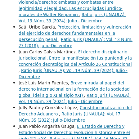
violencia/derecho: embates y combates entre
legitimidad y legalidad. Las encrucijadas jurídico-
morales de Walter Benjamin
,
Ratio Juris (UNAULA):
Vol. 19 Núm. 39 (2024): Julio - Diciembre
Saúl Uribe García,
Protección, limitación y vulneración
del ejercicio de derechos fundamentales en la
persecución penal
,
Ratio Juris (UNAULA): Vol. 13 Núm.
27 (2018): Julio-Diciembre
Juan Carlos Galvis Martinez,
El derecho disciplinario
jurisdiccional. Entre la manifestación ius puniendi y la
concreción deontológica del Artículo 26 Constitucional
,
Ratio Juris (UNAULA): Vol. 19 Núm. 39 (2024): Julio -
Diciembre
José Luis Marín Fuentes,
Breve mirada al papel del
derecho internacional en la formación de la sociedad
global (del siglo XI al siglo XXI)
,
Ratio Juris (UNAULA):
Vol. 19 Núm. 39 (2024): Julio - Diciembre
Jully Pauliny González López,
Constitucionalización del
Derecho Aduanero
,
Ratio Juris (UNAULA): Vol. 17
Núm. 35 (2022): Julio-Diciembre
Juan Pablo Angarita Úsuga,
El Estado de Derecho y
Estado Social de Derecho: Evolución histórica entre el
siglo XIX y XX
,
Ratio Juris (UNAULA): Vol. 16 Núm. 33