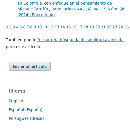
en Colombia, con enfoque en el pensamiento de
Michele Taruffo
,
Ratio Juris (UNAULA): Vol. 19 Núm. 38
(2024): Enero-Junio
1
2
3
4
5
6
7
8
9
10
11
12
13
14
15
16
17
18
19
20
21
22
23
24
25
También puede
Iniciar una búsqueda de similitud avanzada
para este artículo.
Enviar un artículo
Idioma
English
Español (España)
Português (Brasil)