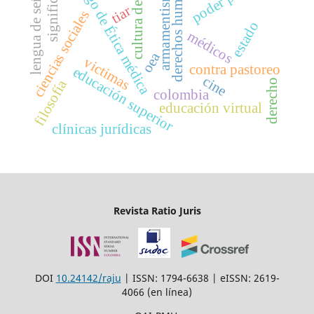
código de Ética médica
significados
derechos humanos
cultura de paz
lengua de señas
armamentismo
tiar
ciencias sociales
estado
médicos
oea
victimas
contra pastoreo
educación superior
cine
filosofía
derecho
colombia
educación virtual
clínicas jurídicas
Revista Ratio Juris
DOI
10.24142/raju
| ISSN: 1794-6638 | eISSN: 2619-
4066 (en línea)