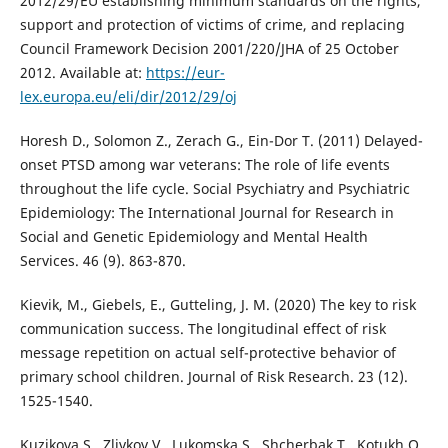
2012/29/EU establishing minimum standards on the rights,
support and protection of victims of crime, and replacing
Council Framework Decision 2001/220/JHA of 25 October
2012. Available at:
https://eur-
lex.europa.eu/eli/dir/2012/29/oj
Horesh D., Solomon Z., Zerach G., Ein-Dor T. (2011) Delayed-
onset PTSD among war veterans: The role of life events
throughout the life cycle. Social Psychiatry and Psychiatric
Epidemiology: The International Journal for Research in
Social and Genetic Epidemiology and Mental Health
Services. 46 (9). 863-870.
Kievik, M., Giebels, E., Gutteling, J. M. (2020) The key to risk
communication success. The longitudinal effect of risk
message repetition on actual self-protective behavior of
primary school children. Journal of Risk Research. 23 (12).
1525-1540.
Kuzikova S., Zlivkov V., Lukomska S., Shcherbak T., Kotukh O.