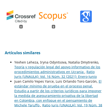
0
0
Artículos similares
Yevhen Leheza, Iryna Odyntsova, Natalia Dmytrenko,
Teoría y regulación legal del apoyo informativo de los
procedimientos administrativos en Ucrania
,
Ratio
Juris (UNAULA): Vol. 16 Núm. 32 (2021): Enero-Junio
Juan Camilo Yepes Yarce, Luis Orlando Toro Garzón,
El
estándar mínimo de prueba en el proceso penal.
Estudio a partir de los criterios jurídicos para imponer
la medida de aseguramiento privativa de la libertad
en Colombia, con enfoque en el pensamiento de
Michele Taruffo
,
Ratio Juris (UNAULA): Vol. 19 Núm. 38