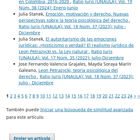
en Colombia, 2016-2020
,
Ratio Juris (UNAULA): Vol. 19
Núm. 38 (2024): Enero-Junio
Julia Stanek,
Emoción, motivación y derecho. Nuevas
perspectivas sobre la teoría psicológica del derecho
,
Ratio Juris (UNAULA): Vol. 18 Núm. 37 (2023): Julio -
Diciembre
Julia Stanek,
El autoritarismo de las emociones
jurídicas: ¿misticismo o verdad? El realismo jurídico de
Leon Petrazycki vs. la Ley natural
,
Ratio Juris
(UNAULA): Vol. 17 Núm. 35 (2022): Julio-Diciembre
Jose Fernando Valencia Grajales, Mayda Soraya Marín
Galeano,
Leon Petrazycki, teoría psicológica del
derecho
,
Ratio Juris (UNAULA): Vol. 18 Núm. 37 (2023):
Julio - Diciembre
1
2
3
4
5
6
7
8
9
10
11
12
13
14
15
16
17
18
19
20
21
22
23
24
>
>
También puede
Iniciar una búsqueda de similitud avanzada
para este artículo.
Enviar un artículo