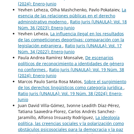
(2024): Enero-Junio
Yevhen Leheza, Olha Mashchenko, Pavlo Pokataiev,
La
esencia de las relaciones públicas en el derecho
administrativo moderno
,
Ratio Juris (UNAULA): Vol. 18
Núm. 36 (2023): Enero-Junio
Yevhen Leheza,
La influencia ilegal en los resultados
de las competiciones deportivas: comparación con la
legislación extranjera
,
Ratio Juris (UNAULA): Vol. 17
Núm. 34 (2022): Enero-Junio
Paula Andrea Ramírez Monsalve,
De escenarios
políticos de reconocimiento a identidades de género
no conformes
,
Ratio Juris (UNAULA): Vol. 19 Núm. 38
(2024): Enero-Junio
Marcos Paulo Santa Rosa Matos,
Sobre el surgimiento
de los derechos lingüísticos como categoría jurídica
,
Ratio Juris (UNAULA): Vol. 19 Núm. 38 (2024): Enero-
Junio
Juan David Villa-Gómez, Ivonne Leadith Díaz-Pérez,
Tatiana Saavedra-Florez, Carlos Andrés Sanchez-
Jaramillo, Alfonso Insuasty Rodríguez,
La ideología
política, las creencias sociales y la polarización como
obstáculos psicosociales para la democracia y la paz