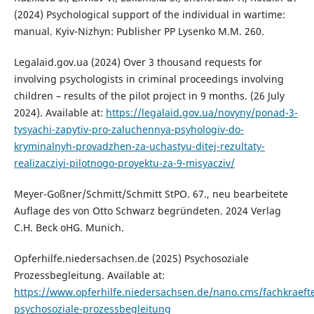
(2024) Psychological support of the individual in wartime:
manual. Kyiv-Nizhyn: Publisher PP Lysenko M.M. 260.
Legalaid.gov.ua (2024) Over 3 thousand requests for
involving psychologists in criminal proceedings involving
children – results of the pilot project in 9 months. (26 July
2024). Available at:
https://legalaid.gov.ua/novyny/ponad-3-
tysyachi-zapytiv-pro-zaluchennya-psyhologiv-do-
kryminalnyh-provadzhen-za-uchastyu-ditej-rezultaty-
realizacziyi-pilotnogo-proyektu-za-9-misyacziv/
Meyer-Goßner/Schmitt/Schmitt StPO. 67., neu bearbeitete
Auflage des von Otto Schwarz begründeten. 2024 Verlag
C.H. Beck oHG. Munich.
Opferhilfe.niedersachsen.de (2025) Psychosoziale
Prozessbegleitung. Available at:
https://www.opferhilfe.niedersachsen.de/nano.cms/fachkraeft
psychosoziale-prozessbegleitung