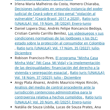
Irlena Maria Malheiros da Costa, Homero Chiaraba,
Decisiones judiciales en segunda instancia del poder
judicial de Ceará sobre el tipo penal “violación al
vulnerable” (Ceará-Brasil, 2017 a 2020)
,
Ratio Juris
(UNAULA): Vol. 19 Núm. 38 (2024): Enero-Junio
Daniel Lopera Díaz, Andrés Felipe Roncancio Bedoya,
Cristian Camilo Carrillo Benítez,
Los videojuegos y sus
condiciones normativas de las lootboxes y los DLC:
estado sobre la protección al consumidor en Colombia
,
Ratio Juris (UNAULA): Vol. 17 Núm. 35 (2022): Julio-
Diciembre
Robison Francisco Pires,
El programa “Minha Casa
Minha Vida” (Mi Casa, Mi Vida) y la implementación
de las desigualdades: financiación del derecho a la
vivienda y segregación espacial
,
Ratio Juris (UNAULA):
Vol. 18 Núm. 37 (2023): Julio - Diciembre
Angy Plata Álvarez, Andrés Mauricio Hoyos Rincón,
Análisis del medio de control procedente ante la
jurisdicción contencioso administrativa para la
controversia relativa a hechos cumplidos
,
Ratio Juris
(UNAULA): Vol. 20 Núm. 40 (2025): Enero-Junio
Natália de Souza Lisbôa, Lucas de Souza Prates, Ana