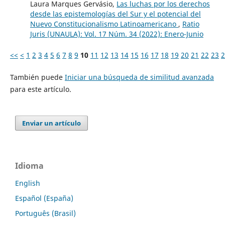
Laura Marques Gervásio,
Las luchas por los derechos
desde las epistemologías del Sur y el potencial del
Nuevo Constitucionalismo Latinoamericano
,
Ratio
Juris (UNAULA): Vol. 17 Núm. 34 (2022): Enero-Junio
<<
<
1
2
3
4
5
6
7
8
9
10
11
12
13
14
15
16
17
18
19
20
21
22
23
2
También puede
Iniciar una búsqueda de similitud avanzada
para este artículo.
Enviar un artículo
Idioma
English
Español (España)
Português (Brasil)