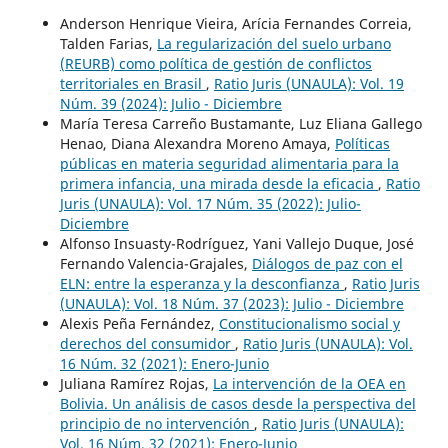
Anderson Henrique Vieira, Arícia Fernandes Correia,
Talden Farias,
La regularización del suelo urbano
(REURB) como política de gestión de conflictos
territoriales en Brasil
,
Ratio Juris (UNAULA): Vol. 19
Núm. 39 (2024): Julio - Diciembre
María Teresa Carreño Bustamante, Luz Eliana Gallego
Henao, Diana Alexandra Moreno Amaya,
Políticas
públicas en materia seguridad alimentaria para la
primera infancia, una mirada desde la eficacia
,
Ratio
Juris (UNAULA): Vol. 17 Núm. 35 (2022): Julio-
Diciembre
Alfonso Insuasty-Rodríguez, Yani Vallejo Duque, José
Fernando Valencia-Grajales,
Diálogos de paz con el
ELN: entre la esperanza y la desconfianza
,
Ratio Juris
(UNAULA): Vol. 18 Núm. 37 (2023): Julio - Diciembre
Alexis Peña Fernández,
Constitucionalismo social y
derechos del consumidor
,
Ratio Juris (UNAULA): Vol.
16 Núm. 32 (2021): Enero-Junio
Juliana Ramírez Rojas,
La intervención de la OEA en
Bolivia. Un análisis de casos desde la perspectiva del
principio de no intervención
,
Ratio Juris (UNAULA):
Vol. 16 Núm. 32 (2021): Enero-Junio