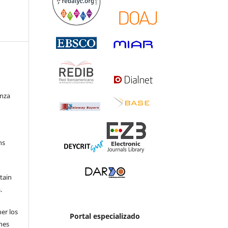
enza
ns
etain
.
ner los
Portal especializado
ones