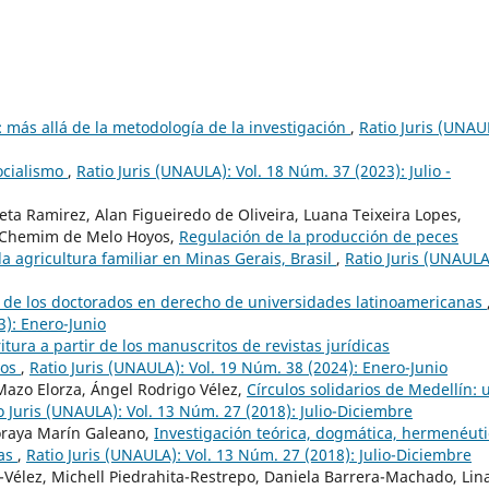
: más allá de la metodología de la investigación
,
Ratio Juris (UNAU
ocialismo
,
Ratio Juris (UNAULA): Vol. 18 Núm. 37 (2023): Julio -
a Ramirez, Alan Figueiredo de Oliveira, Luana Teixeira Lopes,
a Chemim de Melo Hoyos,
Regulación de la producción de peces
a agricultura familiar en Minas Gerais, Brasil
,
Ratio Juris (UNAULA
so de los doctorados en derecho de universidades latinoamericanas
3): Enero-Junio
ritura a partir de los manuscritos de revistas jurídicas
Wos
,
Ratio Juris (UNAULA): Vol. 19 Núm. 38 (2024): Enero-Junio
 Mazo Elorza, Ángel Rodrigo Vélez,
Círculos solidarios de Medellín: 
o Juris (UNAULA): Vol. 13 Núm. 27 (2018): Julio-Diciembre
oraya Marín Galeano,
Investigación teórica, dogmática, hermenéuti
cas
,
Ratio Juris (UNAULA): Vol. 13 Núm. 27 (2018): Julio-Diciembre
-Vélez, Michell Piedrahita-Restrepo, Daniela Barrera-Machado, Lin