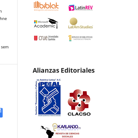
en
ohne
o sem
Alianzas Editoriales