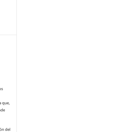
os
a que,
nde
ón del