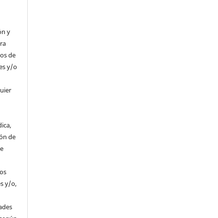
n
ón y
tra
hos de
es y/o
uier
ica,
ión de
de
hos
s y/o,
s
dades