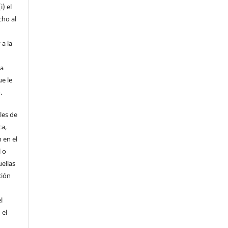
i) el
cho al
 a la
la
ue le
.
les de
ca,
 en el
l o
uellas
ción
l
 el