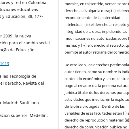
adores y red en Colombia:
morales, en tal sentido, versan sobre (
ituciones educativas
derecho a divulgar la obra; (ii) el dere
s y Educación, 38, 177-
reconocimiento de la paternidad
intelectual; (iii) el derecho al respeto y
integridad de la obra, impidiendo las
r 2009: la nueva
modificaciones no autorizadas sobre 
ción para el cambio social
misma; y (iv) el derecho al retracto, q
liação da Educação
permite al autor retirarla del comercio
71013
De otro lado, los derechos patrimonia
autor tienen, como su nombre lo indi
de las Tecnología de
contenido económico y se concentran
el derecho. Revista del
pago al creador o a la persona natura
jurídica titular de los derechos por aq
actividades que involucren la explota
o. Madrid: Santillana.
de la obra protegida. Dentro de las
variables de esas facultades están (i) e
ación superior. Medellín:
derecho de reproducción material; (ii)
derecho de comunicación pública no