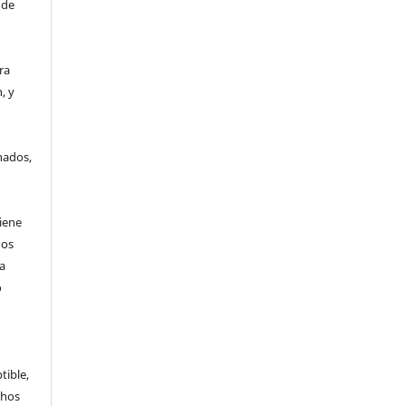
 de
era
, y
a
nados,
tiene
hos
a
o
tible,
chos