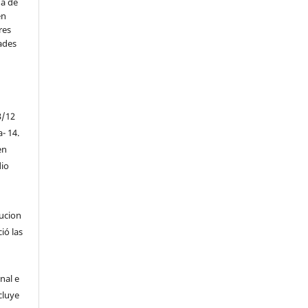
na de
en
res
ades
3/12
a- 14.
en
io
tucion
ió las
nal e
cluye