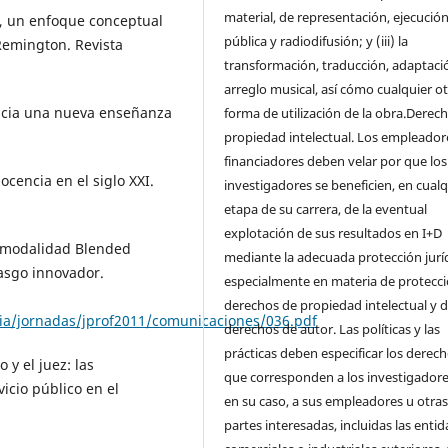
material, de representación, ejecució
al, un enfoque conceptual
pública y radiodifusión; y (iii) la
Remington. Revista
transformación, traducción, adaptaci
arreglo musical, así cómo cualquier o
 Hacia una nueva enseñanza
forma de utilización de la obra.Derec
propiedad intelectual. Los empleador
financiadores deben velar por que los
docencia en el siglo XXI.
investigadores se beneficien, en cualq
etapa de su carrera, de la eventual
explotación de sus resultados en I+D
la modalidad Blended
mediante la adecuada protección juríd
asgo innovador.
especialmente en materia de protecc
derechos de propiedad intelectual y 
/jornadas/jprof2011/comunicaciones/036.pdf
derechos de autor. Las políticas y las
prácticas deben especificar los derec
 y el juez: las
que corresponden a los investigadore
icio público en el
en su caso, a sus empleadores u otra
partes interesadas, incluidas las enti