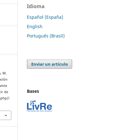
Idioma
Español (España)
English
Português (Brasil)
Enviar un artículo
n, M.
ación
vista
Bases
ir de
.php/i