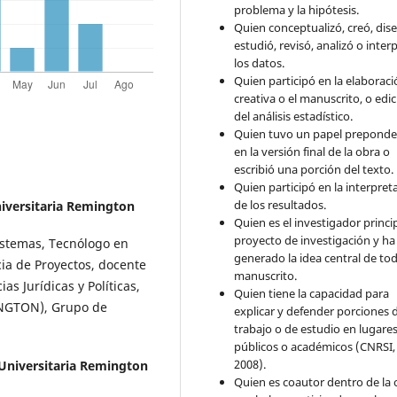
problema y la hipótesis.
Quien conceptualizó, creó, dis
estudió, revisó, analizó o inter
los datos.
Quien participó en la elaborac
creativa o el manuscrito, o edi
del análisis estadístico.
Quien tuvo un papel preponde
en la versión final de la obra o
escribió una porción del texto.
Quien participó en la interpret
de los resultados.
iversitaria Remington
Quien es el investigador princip
proyecto de investigación y ha
istemas, Tecnólogo en
generado la idea central de tod
cia de Proyectos, docente
manuscrito.
s Jurídicas y Políticas,
Quien tiene la capacidad para
INGTON), Grupo de
explicar y defender porciones 
trabajo o de estudio en lugare
públicos o académicos (CNRSI,
2008).
Universitaria Remington
Quien es coautor dentro de la 