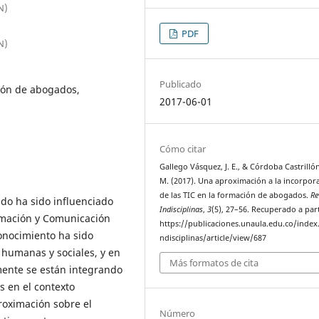
N)
PDF
N)
Publicado
ión de abogados,
2017-06-01
Cómo citar
Gallego Vásquez, J. E., & Córdoba Castrilló
M. (2017). Una aproximación a la incorpor
de las TIC en la formación de abogados.
Re
ndo ha sido influenciado
Indisciplinas
,
3
(5), 27–56. Recuperado a part
ormación y Comunicación
https://publicaciones.unaula.edu.co/index
onocimiento ha sido
ndisciplinas/article/view/687
 humanas y sociales, y en
Más formatos de cita
mente se están integrando
os en el contexto
roximación sobre el
Número