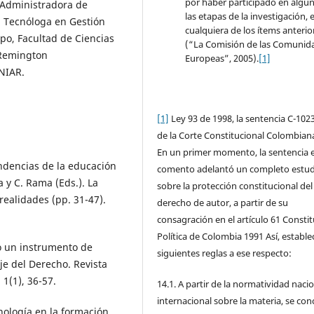
por haber participado en algu
 Administradora de
las etapas de la investigación, 
, Tecnóloga en Gestión
cualquiera de los ítems anterio
po, Facultad de Ciencias
(“La Comisión de las Comunid
 Remington
Europeas”, 2005).
[1]
NIAR.
[1]
Ley 93 de 1998, la sentencia C-102
de la Corte Constitucional Colombian
En un primer momento, la sentencia 
endencias de la educación
comento adelantó un completo estud
 y C. Rama (Eds.). La
sobre la protección constitucional del
realidades (pp. 31-47).
derecho de autor, a partir de su
consagración en el artículo 61 Consti
Política de Colombia 1991 Así, establec
mo un instrumento de
siguientes reglas a ese respecto:
e del Derecho. Revista
 1(1), 36-57.
14.1. A partir de la normatividad nacio
internacional sobre la materia, se con
cnología en la formación