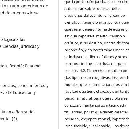
que la protección jurídica del derecho
al y I Latinoamericano de
autor recae sobre todas aquellas
dad de Buenos Aires-
creaciones del espíritu, en el campo
científico, literario o artístico, cualqui
que sea el género, forma de expresión
sin que importe el mérito literario o
nalógica a las
artístico, ni su destino. Dentro de est
 Ciencias Jurídicas y
protección, y en los términos mencio
se incluyen los libros, folletos y otros
escritos, sin que se excluya ninguna
ación. Bogotá: Pearson
especie.14.2. El derecho de autor con
dos tipos de prerrogativas: los derec
morales, que están relacionados con l
reencias, conocimientos y
facultad que tiene el creador, en tant
Revista Educación y
persona natural, para que su obra se
conozca y mantenga su integridad y
n la enseñanza del
titularidad, por lo que tienen carácter
ente. (5).
personal, extrapatrimonial, imprescrip
irrenunciable, e inalienable. Los dere