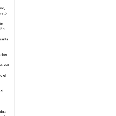
eñó,
pretó
ión
ción
rante
ación
al del
o el
del
s
obra