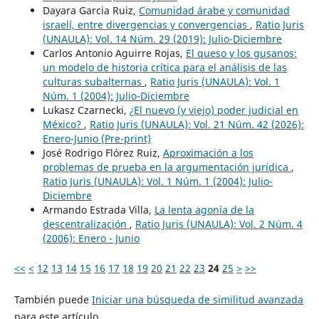
Dayara Garcia Ruiz,
Comunidad árabe y comunidad
israelí, entre divergencias y convergencias
,
Ratio Juris
(UNAULA): Vol. 14 Núm. 29 (2019): Julio-Diciembre
Carlos Antonio Aguirre Rojas,
El queso y los gusanos:
un modelo de historia crítica para el análisis de las
culturas subalternas
,
Ratio Juris (UNAULA): Vol. 1
Núm. 1 (2004): Julio-Diciembre
Lukasz Czarnecki,
¿El nuevo (y viejo) poder judicial en
México?
,
Ratio Juris (UNAULA): Vol. 21 Núm. 42 (2026):
Enero-Junio (Pre-print)
José Rodrigo Flórez Ruiz,
Aproximación a los
problemas de prueba en la argumentación jurídica
,
Ratio Juris (UNAULA): Vol. 1 Núm. 1 (2004): Julio-
Diciembre
Armando Estrada Villa,
La lenta agonía de la
descentralización
,
Ratio Juris (UNAULA): Vol. 2 Núm. 4
(2006): Enero - Junio
<<
<
12
13
14
15
16
17
18
19
20
21
22
23
24
25
>
>>
También puede
Iniciar una búsqueda de similitud avanzada
para este artículo.