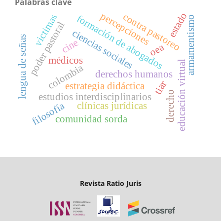
Palabras clave
percepciones
estado
contra pastoreo
victimas
formación de abogados
armamentismo
poder pastoral
ciencias sociales
lengua de señas
cine
oea
médicos
educación virtual
colombia
derechos humanos
tiar
estrategia didáctica
derecho
estudios interdisciplinarios
filosofía
clínicas jurídicas
comunidad sorda
Revista Ratio Juris