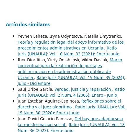
Artículos similares
Yevhen Leheza, Iryna Odyntsova, Natalia Dmytrenko,
Teoría y regulación legal del apoyo informativo de los
procedimientos administrativos en Ucrania
,
Ratio
Juris (UNAULA): Vol. 16 Núm. 32 (2021): Enero-Junio
Ihor Diorditsa, Yuriy Onishchyk, Viktor Dasiuk,
Marco
conceptual para la realización de peritajes
anticorrupción en la administración pública de
Ucrania
,
Ratio Juris (UNAULA): Vol. 19 Núm. 39 (2024):
Julio - Diciembre
Saúl Uribe García,
Verdad, justicia y reparación
,
Ratio
Juris (UNAULA): Vol. 2 Núm. 4 (2006): Enero - Junio
Juan Esteban Aguirre-Espinosa,
Reflexiones sobre el
derecho y el juez algoritmo
,
Ratio Juris (UNAULA): Vol.
15 Núm. 30 (2020): Enero-Junio
Juan David Gelacio-Panesso,
Del hay que adaptarse a
la transformación social
,
Ratio Juris (UNAULA): Vol. 18
Núm. 36 (2023): Enero-Junio