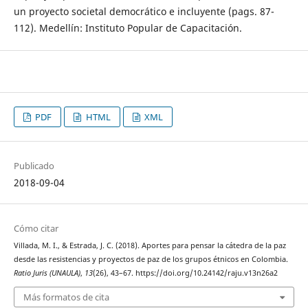
un proyecto societal democrático e incluyente (pags. 87-
112). Medellín: Instituto Popular de Capacitación.
PDF
HTML
XML
Publicado
2018-09-04
Cómo citar
Villada, M. I., & Estrada, J. C. (2018). Aportes para pensar la cátedra de la paz
desde las resistencias y proyectos de paz de los grupos étnicos en Colombia.
Ratio Juris (UNAULA)
,
13
(26), 43–67. https://doi.org/10.24142/raju.v13n26a2
Más formatos de cita